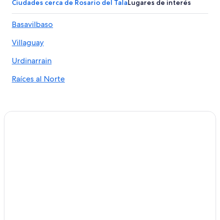
Ciudades cerca de Rosario del Tala
Lugares de interés
Apartamentos en San José
Hoteles con alberca en San José
Basavilbaso
Hoteles en San José
Villaguay
Hoteles 3 estrellas en Isla del puerto
Urdinarrain
Hoteles cerca de Palacio San José
Hoteles en Departamento de Concepción del Uruguay
Raíces al Norte
Hoteles en Rincón de Nogoyá
Hoteles 5 estrellas en Villa Elisa
Cabañas en Villa Elisa
Hoteles en Villa Elisa
Hoteles en Larroque
Hoteles cerca de Golf Club Colón
Hoteles en Departamento Colón
Hoteles en General Galarza
Hoteles en Raíces al Norte