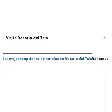
Visita Rosario del Tala
Las mejores opciones de hoteles en Rosario del Tala
Rentas vaca
Casa en Gilbert, Entre Rios