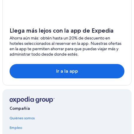
Hoteles cerca de Playa de la isla Cambacua
Hoteles en Nogoyá
Hoteles en Maciá
Llega más lejos con la app de Expedia
Hoteles 3 estrellas en Colón
Ahorra aún más: obtén hasta un 20% de descuento en
Hoteles 4 estrellas en Colón
hoteles seleccionados al reservar en la app. Nuestras ofertas
Cabañas en Colón
en la app te permiten ahorrar para que puedas viajar más y
administrar todo desde donde estés.
Hoteles con desayuno incluido en Colón
Hoteles con alberca en Colón
Ir a la app
Hoteles con sauna en Colón
Hoteles que aceptan mascotas en Colón
Hoteles en Colón
Hoteles 3 estrellas en Colonia Hocker
Compañía
Hoteles en Colonia Hocker
Quiénes somos
Hoteles cerca de Molino Forclaz
Empleo
Cabañas en Liebig