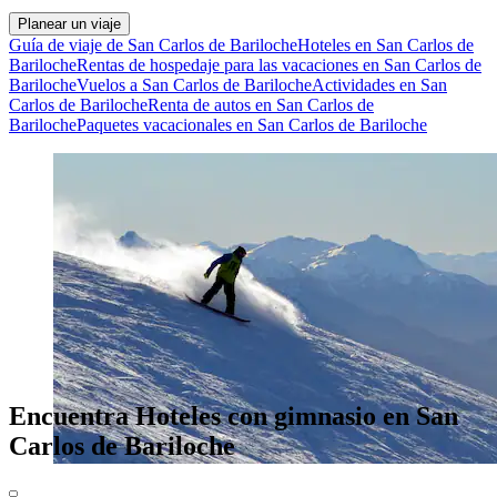
Planear un viaje
Guía de viaje de San Carlos de Bariloche
Hoteles en San Carlos de
Bariloche
Rentas de hospedaje para las vacaciones en San Carlos de
Bariloche
Vuelos a San Carlos de Bariloche
Actividades en San
Carlos de Bariloche
Renta de autos en San Carlos de
Bariloche
Paquetes vacacionales en San Carlos de Bariloche
Encuentra Hoteles con gimnasio en San
Carlos de Bariloche