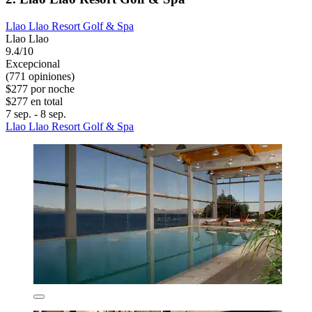
Llao Llao Resort Golf & Spa
Llao Llao
9.4/10
Excepcional
(771 opiniones)
$277 por noche
$277 en total
7 sep. - 8 sep.
Llao Llao Resort Golf & Spa