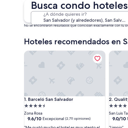
30 oct. - 1 nov.
Busca condo hoteles
¿A dónde quieres ir?
No se encontraron resultados que coincidan exactamente con tu bús
Hoteles recomendados en S
Barceló San Salvador
Quality 
Barceló San Salvador
Quality 
1. Barceló San Salvador
2. Quali
Propiedad
Propieda
de
de
Zona Rosa
San Luis Ta
4.5
4.0
9.6
9.0
9.6/10
9.0/10
Excepcional
(2,711 opiniones)
de
de
estrellas
estrellas
“
“
“Me gustó mucho el hotel es muy atento el
“Limpio”