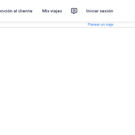
nción al cliente
Mis viajes
Iniciar sesión
Planear un viaje