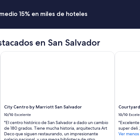
romedio 15% en miles de hoteles
stacados en San Salvador
City Centro by Marriott San Salvador
Courtyard 
City Centro by Marriott San Salvador
Courtyard
10/10
Excelente
10/10
Excele
"El centro histórico de San Salvador a dado un cambio
"Excelente 
de 180 grados. Tiene mucha historia, arquitectura Art
super deli ,
Deco que siguen restaurando, un impresionante
Ver menos
palacio nacional, y una mega biblioteca de otro