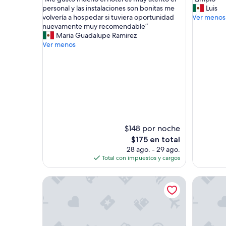
10,
10,
M
L
personal y las instalaciones son bonitas me
Luis
Excepcional,
Magnífic
e
i
volvería a hospedar si tuviera oportunidad
Ver menos
(2,711
(1,034
g
m
nuevamente muy recomendable”
opiniones)
opinione
u
p
Maria Guadalupe Ramirez
s
i
Ver menos
t
o
ó
”
m
u
c
h
o
e
l
$148 por noche
h
El
$175 en total
o
precio
28 ago. - 29 ago.
t
actual
Total con impuestos y cargos
e
es
l
de
e
Hotel Ramada Inn
Terra Bel
$175
s
m
u
y
a