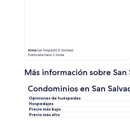
t
l
u
i
n
c
i
i
d
o
a
s
d
o
n
s
u
.
e
Alma
(se hospedó 2 noches)
”
v
Publicada hace 2 horas
a
m
e
Más información sobre San 
n
t
e
Condominios en San Salvad
m
u
Opiniones de huéspedes
y
Hospedajes
r
Precio más bajo
e
Precio más alto
c
o
m