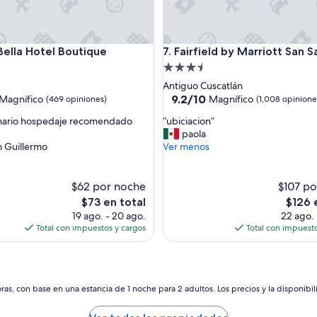
la Hotel Boutique
Fairfield by Marriott San Salv
 Bella Hotel Boutique
7. Fairfield by Marriott San 
d
Propiedad
de
Antiguo Cuscatlán
3.5
9.2
9.2/10
Magnífico
Magnífico
(469 opiniones)
(1,008 opinione
de
estrellas
“
inario hospedaje recomendado
“ubiciacion”
10,
u
paola
o,
Magnífico,
b
 Guillermo
Ver menos
(1,008
i
s)
opiniones)
c
i
$62 por noche
$107 po
a
El
El
$73 en total
$126 
c
precio
precio
19 ago. - 20 ago.
22 ago. 
i
actual
actual
Total con impuestos y cargos
Total con impuesto
o
es
es
n
de
de
”
$73
$126
as, con base en una estancia de 1 noche para 2 adultos. Los precios y la disponibil