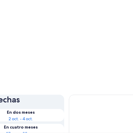
fechas
En dos meses
2 oct. - 4 oct.
En cuatro meses