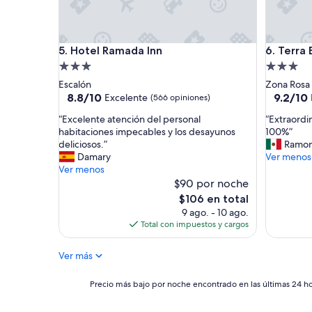
t
e
n
Hotel Ramada Inn
Terra Bel
t
5. Hotel Ramada Inn
6. Terra
o
Propiedad
Propieda
e
de
de
Escalón
Zona Rosa
l
3.0
3.0
8.8
9.2
8.8/10
9.2/10
Excelente
(566 opiniones)
p
de
de
estrellas
estrellas
e
“
“
“Excelente atención del personal
“Extraord
10,
10,
r
E
E
habitaciones impecables y los desayunos
100%”
Excelente,
Magnífic
s
x
x
deliciosos.”
Ramon
(566
(469
o
c
t
Damary
Ver menos
opiniones)
opinione
n
e
r
Ver menos
a
l
a
$90 por noche
l
e
o
El
$106 en total
y
n
r
precio
9 ago. - 10 ago.
l
t
d
actual
Total con impuestos y cargos
a
e
i
es
s
a
n
de
i
Ver más
t
a
$106
n
e
r
s
n
i
Precio
Precio más bajo por noche encontrado en las últimas 24 hor
t
c
o
más
a
i
h
bajo