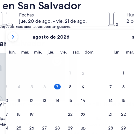
27 nov. - 29 nov.
 en San Salvador
Fechas
Hu
jue. 20 de ago. - vie. 21 de ago.
2 p
queda. Estas alternativas podrían gustarte.
tus
agosto de 2026
meses
an Salvador
actuales
son
lunes
martes
miércoles
jueves
viernes
sábado
domingo
lunes
lun.
mar.
mié.
jue.
vie.
sáb.
dom.
lun.
mar.
Hotel Real Aeropuerto
Beverly Hills: Hotel & Business
August
2026
y
1
1
2
September
2026.
3
4
5
6
7
8
7
8
9
10
11
12
13
14
15
14
15
16
Hotel Real Aeropuerto
Beverly Hills: Hotel & Business
ty Hotel Real Aeropuerto
3. Beverly Hills: Hotel & Busi
d
Propiedad
17
18
19
20
21
22
21
22
23
de
lpa
Antiguo Cuscatlán
3.5
8.8
8.8/10
Magnífico
Excelente
(1,034 opiniones)
(1,001 opinione
24
25
26
27
28
29
28
29
30
de
estrellas
“
“Relativamente bien”