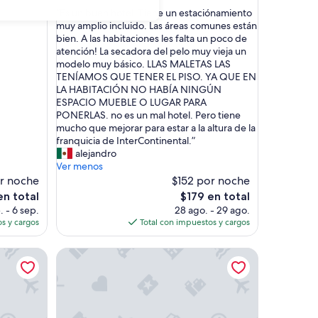
de
estrellas
“
“Es un buen hotel. Tiene un estaciónamiento
10,
E
muy amplio incluido. Las áreas comunes están
Magnífico,
s
bien. A las habitaciones les falta un poco de
(1,001
u
atención! La secadora del pelo muy vieja un
opiniones)
n
modelo muy básico. LLAS MALETAS LAS
b
TENÍAMOS QUE TENER EL PISO. YA QUE EN
u
LA HABITACIÓN NO HABÍA NINGÚN
e
ESPACIO MUEBLE O LUGAR PARA
n
PONERLAS. no es un mal hotel. Pero tiene
h
mucho que mejorar para estar a la altura de la
o
franquicia de InterContinental.”
t
alejandro
e
Ver menos
l
r noche
$152 por noche
.
El
en total
$179 en total
T
o
precio
. - 6 sep.
28 ago. - 29 ago.
i
actual
s y cargos
Total con impuestos y cargos
e
es
n
de
ador
Mi Tierra Aeropuerto Hotel y Restaurante
e
$179
u
n
e
s