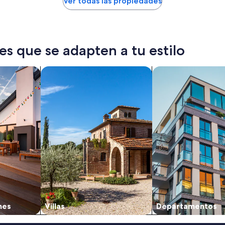
Ver todas las propiedades
es que se adapten a tu estilo
caciones
Buscar villas
Buscar departamen
nes
Villas
Departamentos