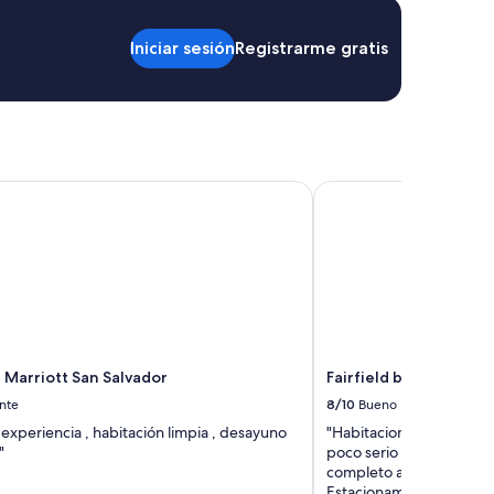
n
b
i
Iniciar sesión
Registrarme gratis
e
n
.
A
l
a
s
Marriott San Salvador
Fairfield by Marriott S
h
a
b
i
t
a
c
i
o
 Marriott San Salvador
Fairfield by Marriott 
n
e
nte
8/10
Bueno
s
experiencia , habitación limpia , desayuno
"Habitaciones muy limpi
l
"
poco serio pero bien en
e
completo aunque podría
s
Estacionamiento algo ale