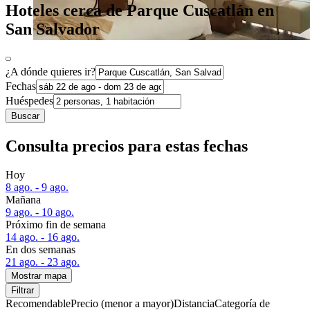
Hoteles cerca de Parque Cuscatlán en
San Salvador
¿A dónde quieres ir?
Fechas
Huéspedes
Buscar
Consulta precios para estas fechas
Hoy
8 ago. - 9 ago.
Mañana
9 ago. - 10 ago.
Próximo fin de semana
14 ago. - 16 ago.
En dos semanas
21 ago. - 23 ago.
Mostrar mapa
Filtrar
Recomendable
Precio (menor a mayor)
Distancia
Categoría de