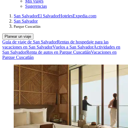
Mis viajes
Sugerencias
San Salvador
El Salvador
Hoteles
Expedia.com
San Salvador
Parque Cuscatlán
Planear un viaje
Guía de viaje de San Salvador
Rentas de hospedaje para las
vacaciones en San Salvador
Vuelos a San Salvador
Actividades en
San Salvador
Renta de autos en Parque Cuscatlán
Vacaciones en
Parque Cuscatlán