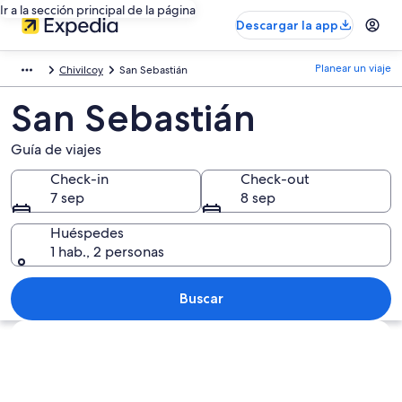
Ir a la sección principal de la página
Descargar la app
Planear un viaje
Chivilcoy
San Sebastián
San Sebastián
Guía de viajes
Check-in
Check-out
7 sep
8 sep
Huéspedes
1 hab., 2 personas
Buscar
Explorar mapa