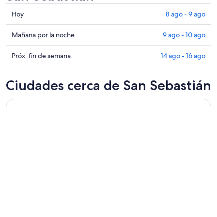
Consultar
Hoy
8 ago - 9 ago
precios
en
Consultar
Mañana por la noche
9 ago - 10 ago
San
precios
Sebastián
en
Consultar
Próx. fin de semana
14 ago - 16 ago
para
San
precios
hoy,
Sebastián
en
Ciudades cerca de San Sebastián
8
para
San
ago
mañana
Sebastián
-
por
para
9
la
el
ago
noche,
próximo
9
fin
ago
de
-
semana,
10
14
ago
ago
-
16
ago