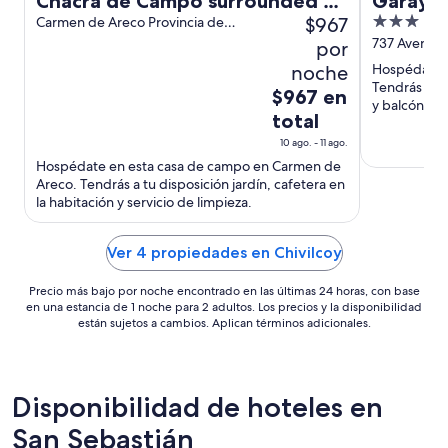
Chacra de Campo surrounded by
Garay 
$967
3
nature only 140 km from the city
Carmen de Areco Provincia de
Buenos Aires
out
737 Avenid
por
of Buenos Aires.
Aires
of
noche
Hospédate 
5
Tendrás a tu 
El
$967 en
y balcón.
precio
total
es
10 ago. - 11 ago.
de
Hospédate en esta casa de campo en Carmen de
$967
Areco. Tendrás a tu disposición jardín, cafetera en
en
la habitación y servicio de limpieza.
total
por
Ver 4 propiedades en Chivilcoy
noche
del
Precio más bajo por noche encontrado en las últimas 24 horas, con base
10
en una estancia de 1 noche para 2 adultos. Los precios y la disponibilidad
están sujetos a cambios. Aplican términos adicionales.
ago
al
11
ago
Disponibilidad de hoteles en
San Sebastián