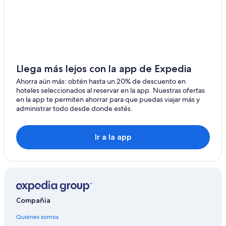
Hoteles 3 estrellas en Suipacha
Hoteles 3 estrellas en Norberto de la Riestra
Hoteles en Norberto de la Riestra
Hoteles en Partido de San Andrés de Giles
Hoteles en Partido de Chivilcoy
Llega más lejos con la app de Expedia
Hoteles 5 estrellas en Lobos
Ahorra aún más: obtén hasta un 20% de descuento en
hoteles seleccionados al reservar en la app. Nuestras ofertas
B&B en Lobos
en la app te permiten ahorrar para que puedas viajar más y
administrar todo desde donde estés.
Hoteles con spa en Lobos
Hoteles para ir de compras en Lobos
Ir a la app
Hoteles con alberca en Lobos
Hoteles con restaurante en Lobos
Hoteles cerca de viñedos en Lobos
Hoteles en Lobos
Compañía
Quiénes somos