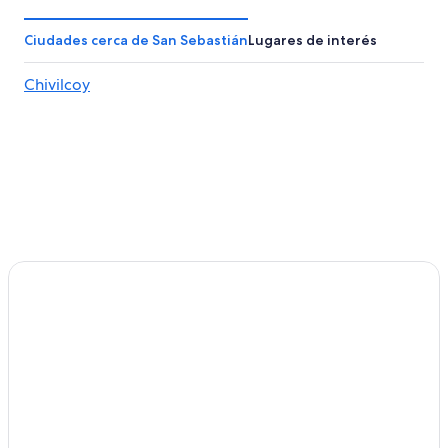
Hoteles 4 estrellas en San Andrés de Giles
Apart-Hoteles en San Andrés de Giles
Ciudades cerca de San Sebastián
Lugares de interés
Cabañas en San Andrés de Giles
Chivilcoy
Casas de campo en San Andrés de Giles
Apartamentos en San Andrés de Giles
Hoteles en San Andrés de Giles
Hoteles en Achupallas
Hoteles 3 estrellas en Carmen de Areco
Hoteles en Carmen de Areco
Hoteles en San Eladio
Hoteles en Tomás Jofré
Hoteles en Espora
Hoteles en Coronel Seguí
Hoteles 3 estrellas en Chivilcoy
Hoteles en Chivilcoy