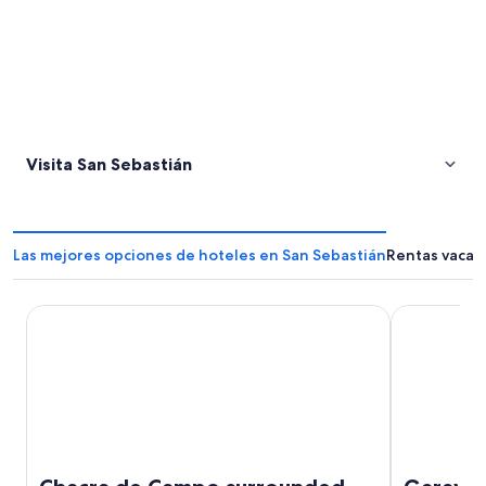
Visita San Sebastián
Las mejores opciones de hoteles en San Sebastián
Rentas vacac
Chacra de Campo surrounded by nature only 140 km from t
Garay & Ch