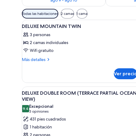
Filtros
Todas las habitaciones
2 camas
1 cama
disponibles
Abrir
Habitación de hotel con dos ca
para
1
DELUXE MOUNTAIN TWIN
todas
las
3 personas
las
habitaciones
2 camas individuales
fotos
de
Wifi gratuito
DELUXE
Más
Más detalles
MOUNTAIN
detalles
sobre
TWIN
Ver preci
DELUXE
MOUNTAIN
TWIN
Abrir
Una habitación de hotel amplia
1
DELUXE DOUBLE ROOM (TERRACE PARTIAL OCEA
todas
VIEW)
las
Excepcional
9.4
fotos
9.4 de 10
(3
3 opiniones
de
opiniones)
431 pies cuadrados
DELUXE
1 habitación
DOUBLE
2 personas