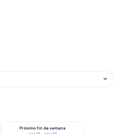
fin de semana ago 14 - ago 16
Consulta la disponibilidad para el próximo fin de semana ago
Próximo fin de semana
ago 21 - ago 23