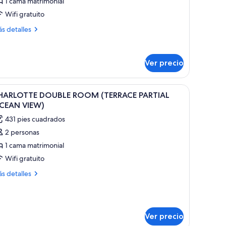
1 cama matrimonial
Wifi gratuito
ama
atrimonial
ás
s detalles
Mountain)
talles
bre
bitación
Ver precio
luxe,
ma
a de estar con mesa y sillas, balcón con vistas y un ventanal grande.
brir
Una habitación de hotel moderna con una cama
trimonial
2
HARLOTTE DOUBLE ROOM (TERRACE PARTIAL
odas
ountain)
CEAN VIEW)
s
431 pies cuadrados
otos
2 personas
e
1 cama matrimonial
HARLOTTE
OUBLE
Wifi gratuito
OOM
ás
s detalles
TERRACE
talles
bre
ARTIAL
ARLOTTE
CEAN
OUBLE
IEW)
Ver precio
OOM