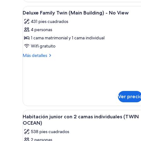
KITTY
camas
)
Abrir
Una habitación de hotel con dos
individuales
1
Deluxe Family Twin (Main Building) - No View
todas
(HELLO
431 pies cuadrados
KITTY
las
)
4 personas
fotos
de
1 cama matrimonial y 1 cama individual
Deluxe
Wifi gratuito
Family
Más
Más detalles
Twin
detalles
(Main
sobre
Deluxe
Building)
Family
-
Twin
No
(Main
Building)
View
Ver preci
-
No
View
Abrir
Habitación de hotel con dos 
2
Habitación junior con 2 camas individuales (TWIN
todas
OCEAN)
las
538 pies cuadrados
fotos
2 personas