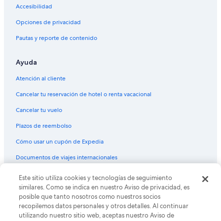
Accesibilidad
Opciones de privacidad
Pautas y reporte de contenido
Ayuda
Atención al cliente
Cancelar tu reservación de hotel o renta vacacional
Cancelar tu vuelo
Plazos de reembolso
Cómo usar un cupón de Expedia
Documentos de viajes internacionales
Este sitio utiliza cookies y tecnologías de seguimiento
© 2026 Expedia, Inc., una empresa de Expedia Group. Todos los
derechos reservados. Expedia y el logo de Expedia son marcas
similares. Como se indica en nuestro Aviso de privacidad, es
registradas o marcas comerciales de Expedia, Inc. CST# 2029030-50.
posible que tanto nosotros como nuestros socios
recopilemos datos personales y otros detalles. Al continuar
utilizando nuestro sitio web, aceptas nuestro Aviso de