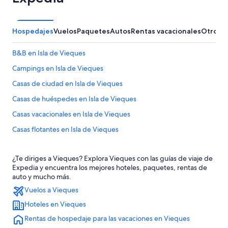
Hospedajes
Vuelos
Paquetes
Autos
Rentas vacacionales
Otros
B&B en Isla de Vieques
Campings en Isla de Vieques
Casas de ciudad en Isla de Vieques
Casas de huéspedes en Isla de Vieques
Casas vacacionales en Isla de Vieques
Casas flotantes en Isla de Vieques
Resorts en Isla de Vieques
¿Te diriges a Vieques? Explora Vieques con las guías de viaje de
Apartamentos en Isla de Vieques
Expedia y encuentra los mejores hoteles, paquetes, rentas de
Hoteles con spa en Isla de Vieques
auto y mucho más.
Vuelos a Vieques
Hoteles todo incluido en Isla de Vieques
Hoteles en Vieques
Hoteles de lujo en Isla de Vieques
Rentas de hospedaje para las vacaciones en Vieques
Hoteles en la playa en Isla de Vieques