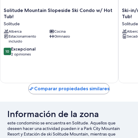
Solitude
Ski-
Solitude Mountain Slopeside Ski Condo w/ Hot
Ski-in
Mountain
in/ski-
Tub!
Tub!
Slopeside
out
Solitude
Solitude
Ski
Solitude
Condo
Alberca
Cocina
Condo
Alberc
Estacionamiento
Gimnasio
Secad
w/
w/
incluido
Hot
Rooftop
Tub!
Hot
10.0
Excepcional
10
Solitude
Tub!
de
2 opiniones
Solitude
10,
Excepcional,
2
opiniones
Comparar propiedades similares
Información de la zona
este condominio se encuentra en Solitude. Aquellos que
deseen hacer una actividad pueden ir a Park City Mountain
Resort y Estación de ski Solitude Mountain, mientras que