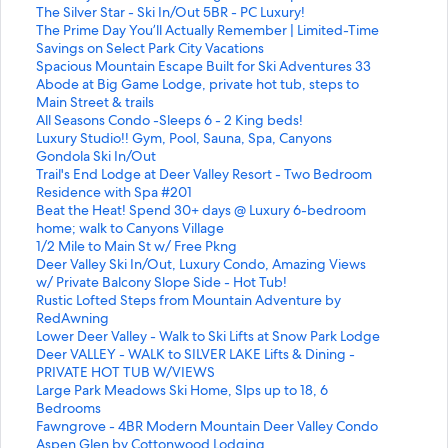
a
l
n
E
The Silver Star - Ski In/Out 5BR - PC Luxury!
c
a
l
n
E
The Prime Day You’ll Actually Remember | Limited-Time
e
c
a
l
n
Savings on Select Park City Vacations
p
e
c
a
l
E
Spacious Mountain Escape Built for Ski Adventures 33
a
p
e
c
a
n
E
Abode at Big Game Lodge, private hot tub, steps to
r
a
p
e
c
l
n
Main Street & trails
a
r
a
p
e
a
l
E
All Seasons Condo -Sleeps 6 - 2 King beds!
a
a
r
a
p
c
a
n
E
Luxury Studio!! Gym, Pool, Sauna, Spa, Canyons
b
a
a
r
a
e
c
l
n
Gondola Ski In/Out
r
b
a
a
r
p
e
a
l
E
Trail's End Lodge at Deer Valley Resort - Two Bedroom
i
r
b
a
a
a
p
c
a
n
Residence with Spa #201
r
i
r
b
a
r
a
e
c
l
E
Beat the Heat! Spend 30+ days @ Luxury 6-bedroom
l
r
i
r
b
a
r
p
e
a
n
home; walk to Canyons Village
a
l
r
i
r
a
a
a
p
c
l
E
1/2 Mile to Main St w/ Free Pkng
p
a
l
r
i
b
a
r
a
e
a
n
E
Deer Valley Ski In/Out, Luxury Condo, Amazing Views
á
p
a
l
r
r
b
a
r
p
c
l
n
w/ Private Balcony Slope Side - Hot Tub!
g
á
p
a
l
i
r
a
a
a
e
a
l
E
Rustic Lofted Steps from Mountain Adventure by
i
g
á
p
a
r
i
b
a
r
p
c
a
n
RedAwning
n
i
g
á
p
l
r
r
b
a
a
e
c
l
E
Lower Deer Valley - Walk to Ski Lifts at Snow Park Lodge
a
n
i
g
á
a
l
i
r
a
r
p
e
a
n
E
Deer VALLEY - WALK to SILVER LAKE Lifts & Dining -
d
a
n
i
g
p
a
r
i
b
a
a
p
c
l
n
PRIVATE HOT TUB W/VIEWS
e
d
a
n
i
á
p
l
r
r
a
r
a
e
a
l
E
Large Park Meadows Ski Home, Slps up to 18, 6
1
e
d
a
n
g
á
a
l
i
b
a
r
p
c
a
n
Bedrooms
b
S
e
d
a
i
g
p
a
r
r
a
a
a
e
c
l
E
Fawngrove - 4BR Modern Mountain Deer Valley Condo
r
i
T
e
d
n
i
á
p
l
i
b
a
r
p
e
a
n
E
Aspen Glen by Cottonwood Lodging