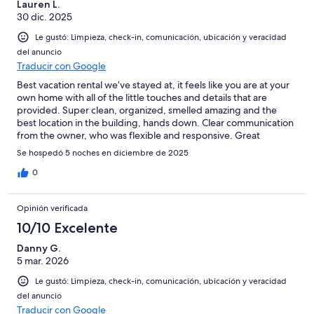
Lauren L.
30 dic. 2025
Le gustó: Limpieza, check-in, comunicación, ubicación y veracidad
del anuncio
Traducir con Google
Best vacation rental we’ve stayed at, it feels like you are at your
own home with all of the little touches and details that are
provided. Super clean, organized, smelled amazing and the
best location in the building, hands down. Clear communication
from the owner, who was flexible and responsive. Great
amenities available for use, being right next door to the ski
Se hospedó 5 noches en diciembre de 2025
locker room was clutch with two kids. Boot dryer closet was
perfect to quickly take care of all our ski gear for a family of 4.
0
Indoor parking was wonderful when the snow finally made it to
the mountain. Well stocked kitchen, cleaning supplies and
Opinión verificada
everything you could ever need for a fantastic stay. Torn
between shouting praise from the mountains for this rental and
10/10 Excelente
keeping it a secret for just ourselves to come stay again!
Danny G.
5 mar. 2026
Le gustó: Limpieza, check-in, comunicación, ubicación y veracidad
del anuncio
Traducir con Google