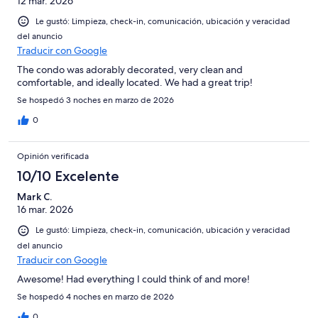
opiniones
12 mar. 2026
8
opiniones
Le gustó: Limpieza, check-in, comunicación, ubicación y veracidad
del anuncio
Traducir con Google
The condo was adorably decorated, very clean and
comfortable, and ideally located. We had a great trip!
Se hospedó 3 noches en marzo de 2026
0
Opinión verificada
10/10 Excelente
Mark C.
16 mar. 2026
Le gustó: Limpieza, check-in, comunicación, ubicación y veracidad
del anuncio
Traducir con Google
Awesome! Had everything I could think of and more!
Se hospedó 4 noches en marzo de 2026
0