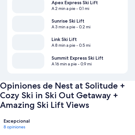
Apex Express Ski Lift
A 2 min a pie
- 0.1 mi
Sunrise Ski Lift
A 3 min a pie
- 0.2 mi
Link Ski Lift
A 8 min a pie
- 0.5 mi
Summit Express Ski Lift
A 16 min a pie
- 0.9 mi
Opiniones de Nest at Solitude +
Cozy Ski in Ski Out Getaway +
Amazing Ski Lift Views
Opiniones
Excepcional
8 opiniones