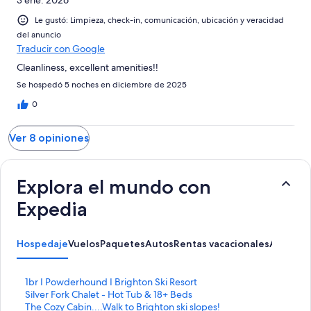
3 ene. 2026
Le gustó: Limpieza, check-in, comunicación, ubicación y veracidad
del anuncio
Traducir con Google
Cleanliness, excellent amenities!!
Se hospedó 5 noches en diciembre de 2025
0
Ver 8 opiniones
Explora el mundo con
Expedia
Hospedaje
Vuelos
Paquetes
Autos
Rentas vacacionales
Activida
E
1br I Powderhound I Brighton Ski Resort
n
E
Silver Fork Chalet - Hot Tub & 18+ Beds
l
n
E
The Cozy Cabin....Walk to Brighton ski slopes!