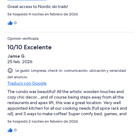
Great access to Nordic ski trails!
Se hospedó 4 noches en febrero de 2026
0
Opinión verificada
10/10 Excelente
Jamie G.
25 feb. 2026
Le gustó: Limpieza, check-in, comunicación, ubicación y veracidad
del anuncio
Traducir con Google
The condo was beautiful! All the artistic wooden touches and
cozy chic decor…and of course being steps away from all the
restaurants and apex lift, this was a great location. Very well
appointed kitchen for all our cooking needs (full spice rack and
oil), and 3 ways to make coffee! Super comfy bed, games, and
boot dryers! Appreciative of the garage parking, ski locker, and
Se hospedó 2 noches en febrero de 2026
availability to use next door pool, hot tub and game room
facilities. Really nice stay!
0