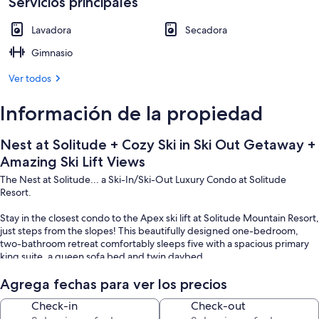
Amazing
Servicios principales
Alberca
Ski
Lavadora
Secadora
Lift
Gimnasio
Views
Ver todos
Información de la propiedad
Nest at Solitude + Cozy Ski in Ski Out Getaway +
Amazing Ski Lift Views
The Nest at Solitude... a Ski-In/Ski-Out Luxury Condo at Solitude
Resort.
Stay in the closest condo to the Apex ski lift at Solitude Mountain Resort,
just steps from the slopes! This beautifully designed one-bedroom,
two-bathroom retreat comfortably sleeps five with a spacious primary
king suite, a queen sofa bed and twin daybed.
Enjoy a fully equipped kitchen, a welcoming dining area, a large sitting
Agrega fechas para ver los precios
area with wood-burning fireplace, a roomy patio overlooking the creek
Check-in
Check-out
- all with bespoke designer touches that bring the beauty of nature