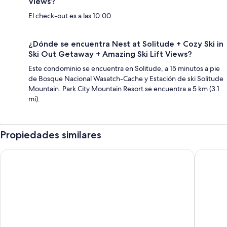
Views?
El check-out es a las 10:00.
¿Dónde se encuentra Nest at Solitude + Cozy Ski in
Ski Out Getaway + Amazing Ski Lift Views?
Este condominio se encuentra en Solitude, a 15 minutos a pie
de Bosque Nacional Wasatch-Cache y Estación de ski Solitude
Mountain. Park City Mountain Resort se encuentra a 5 km (3.1
mi).
Propiedades similares
Solitude Mountain Slopeside Ski Condo w/ Hot Tub!
Ski-in/s