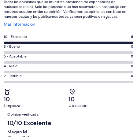
Todas las opiniones que se muestran provienen de experiencias de
huéspedes reales. Solo las personas que han reservado un hospedaje con
nosotros pueden enviar su opinión. Verificamos las opiniones con base en
nuestras pautas y las publicamos todas, ya sean positivas o negativas.
Se
Más información
abrirá
en
Puntuación
10 - Excelente
8
una
de
nueva
Puntuación
8 - Bueno
0
10,
ventana
de
es
Puntuación
6 - Aceptable
0
8,
decir,
de
es
Puntuación
4 - Malo
0
Excelente.
6,
decir,
de
Basada
es
Puntuación
2 - Terrible
0
Bueno.
4,
en
decir,
de
Basada
es
8
Aceptable.
2,
en
decir,
de
Basada
es
0
Malo.
10
10
8
en
decir,
de
Basada
Limpieza
Ubicación
opiniones
0
Terrible.
8
Opiniones
en
de
Basada
Opinión verificada
opiniones
0
8
en
10/10 Excelente
de
opiniones
0
8
Megan M.
de