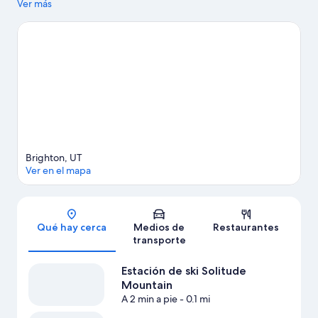
quienes quieran ir de compras pueden visitar Main Street.
Ver más
También vale la pena conocer Alpine Coaster y City Park.
Visita
nuestra guía de Solitude
Ver más condominios en renta en Solitude
Brighton, UT
Ver en el mapa
Sección del mapa
Qué hay cerca
Medios de
Restaurantes
transporte
Estación de ski Solitude
Mountain
A 2 min a pie
- 0.1 mi