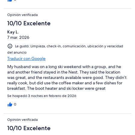
Opinión verificada
10/10 Excelente
Kay L.
7 mar. 2026
Le gustó: Limpieza, check-in, comunicación, ubicación y veracidad
del anuncio
Traducir con Google
My husband was on a long ski weekend with a group, and he
and another friend stayed in the Nest. They said the location
was great, and the restaurants available were good. They didn’t
really cook, but did use the coffee maker and a few dishes for
breakfast. The boot heater and ski locker were great
amenities!!It was fairly quiet in the Solitude resort after10, which
Se hospedó 3 noches en febrero de 2026
he appreciated. The only disappointment was that the hot tub
on the top of their building was not working.
0
Opinión verificada
10/10 Excelente