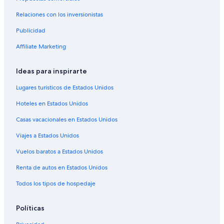
Casas de campo en Los Cobanos
Relaciones con los inversionistas
Casas de huéspedes en Los Cobanos
Publicidad
Hoteles con restaurante en Los Cobanos
Hoteles en Los Cobanos
Affiliate Marketing
Lodges en Los Cobanos
Ideas para inspirarte
Villas en Los Cobanos
Lugares turísticos de Estados Unidos
Hoteles cerca de Puerto de Acajutla
Hoteles en Estados Unidos
Hoteles 3 estrellas en Sonzacate
Casas vacacionales en Estados Unidos
Hoteles haciendas en Sonzacate
Viajes a Estados Unidos
Hostales en Sonzacate
Hoteles Cápsula en Sonzacate
Vuelos baratos a Estados Unidos
Hoteles en Sonzacate
Renta de autos en Estados Unidos
Cabañas en Caluco
Todos los tipos de hospedaje
Casas de campo en Caluco
Políticas
Hostales en Caluco