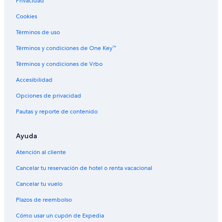
Privacidad
Villas en Caluco
Cookies
Hoteles 3 estrellas en Punta Remedios
Hoteles en Punta Remedios
Términos de uso
B&B en San Julián
Términos y condiciones de One Key™
Cabañas en San Julián
Términos y condiciones de Vrbo
Hoteles haciendas en San Julián
Accesibilidad
Hoteles en San Julián
Opciones de privacidad
Apart-Hoteles en Sonsonate
Pautas y reporte de contenido
Hoteles con concierge en Sonsonate
Ayuda
Hoteles con spa en Sonsonate
Hoteles para ir de compras en Sonsonate
Atención al cliente
Hoteles todo incluido en Sonsonate
Cancelar tu reservación de hotel o renta vacacional
Hoteles con wifi en Sonsonate
Cancelar tu vuelo
Hoteles de lujo en Sonsonate
Plazos de reembolso
Hoteles en la playa en Sonsonate
Cómo usar un cupón de Expedia