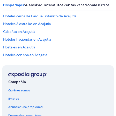
Hospedajes
Vuelos
Paquetes
Autos
Rentas vacacionales
Otros
Hoteles cerca de Parque Botánico de Acajutla
Hoteles 3 estrellas en Acajutla
Cabañas en Acajutla
Hoteles haciendas en Acajutla
Hostales en Acajutla
Hoteles con spa en Acajutla
Hoteles todo incluido en Acajutla
Hoteles de lujo en Acajutla
Hoteles en la playa en Acajutla
Compañía
Hoteles románticos en Acajutla
Quiénes somos
Hoteles con alberca en Acajutla
Empleo
Hoteles con restaurante en Acajutla
Anunciar una propiedad
Hoteles en Acajutla
Propuestas comerciales