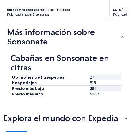
Rafael Antonio
(se hospedó 1 noches)
LUIS
(se ho
Publicada hace 3 semanas
Publicada h
Más información sobre
Sonsonate
Cabañas en Sonsonate en
cifras
Opiniones de huéspedes
27
Hospedajes
515
Precio más bajo
$88
Precio más alto
$282
Explora el mundo con Expedia