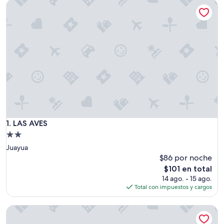
LAS AVES
LAS AVES
1. LAS AVES
Propiedad
de
Juayua
2.0
$86 por noche
estrellas
El
$101 en total
precio
14 ago. - 15 ago.
actual
Total con impuestos y cargos
es
de
Las Cabañas de Yaya
$101