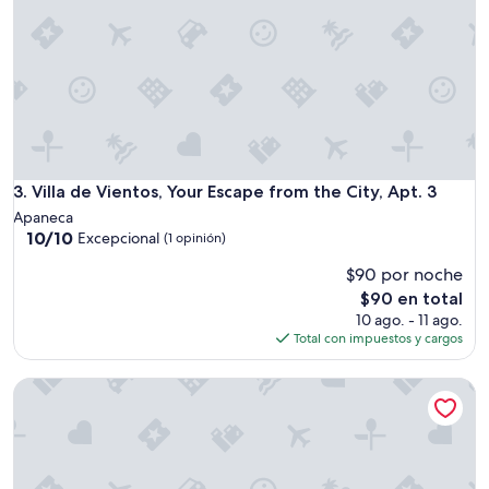
Villa de Vientos, Your Escape from the City, Apt. 3
3. Villa de Vientos, Your Escape from the City, Apt. 3
Apaneca
10.0
10/10
Excepcional
(1 opinión)
de
$90 por noche
10,
Excepcional,
El
$90 en total
(1
precio
10 ago. - 11 ago.
opinión)
actual
Total con impuestos y cargos
es
de
Pedacito de Cielo (Family rest cabin)
$90