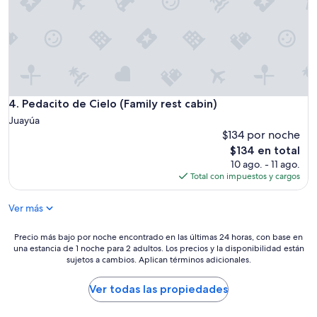
Pedacito de Cielo (Family rest cabin)
4. Pedacito de Cielo (Family rest cabin)
Juayúa
$134 por noche
El
$134 en total
precio
10 ago. - 11 ago.
actual
Total con impuestos y cargos
es
de
Ver más
$134
Precio
Precio más bajo por noche encontrado en las últimas 24 horas, con base en
una estancia de 1 noche para 2 adultos. Los precios y la disponibilidad están
más
sujetos a cambios. Aplican términos adicionales.
bajo
por
noche
Ver todas las propiedades
encontrado
en