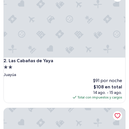
Las Cabañas de Yaya
2. Las Cabañas de Yaya
Propiedad
de
Juayúa
2.0
$91 por noche
estrellas
El
$108 en total
precio
14 ago. - 15 ago.
actual
Total con impuestos y cargos
es
de
Villa de Vientos, Your Escape from the City, Apt. 3
$108