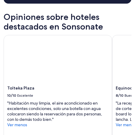
términos
adicionales.
Opiniones sobre hoteles
destacados en Sonsonate
Tolteka Plaza
Equinocci
Tolteka Plaza
Equinocc
10/10
Excelente
8/10
Bueno
"Habitación muy limpia, el aire acondicionado en
"La recep
excelentes condiciones, solo una botella con agua
de cortesí
colocaron siendo la reservación para dos personas,
board lo c
con lo demás todo bien."
lancha. La
Ver menos
Ver meno