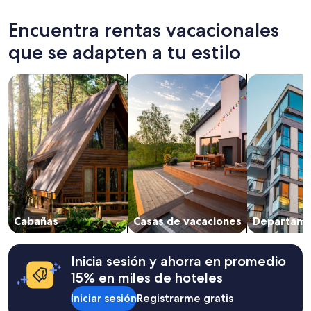
las
últimas
Encuentra rentas vacacionales
24
horas,
que se adapten a tu estilo
con
base
Buscar cabañas
Buscar casas de vacaciones
Buscar depa
en
una
estancia
de
1
noche
para
2
adultos.
Los
precios
Cabañas
Casas de vacaciones
Departame
y
la
disponibilidad
están
Inicia sesión y ahorra en promedio
sujetos
15% en miles de hoteles
a
cambios.
Iniciar sesión
Registrarme gratis
Aplican