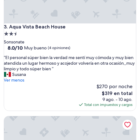
i
n
o
t
n
e
e
c
s
Aqua Vista Beach House
3. Aqua Vista Beach House
ó
d
m
Propiedad
e
o
de
Sonsonate
d
d
2.5
8.0
8.0/10
e
Muy bueno
(4 opiniones)
o
de
s
estrellas
.
“
“El personal súper bien la verdad me sentí muy cómoda y muy bien
10,
a
L
E
atendida un lugar hermoso y acojedor volvería en otra ocasión,,muy
Muy
y
o
l
limpio y todo súper bien ”
bueno,
u
ú
p
Susana
(4
n
n
e
Ver menos
opiniones)
o
i
r
$270 por noche
t
c
s
i
El
$319 en total
o
o
p
precio
9 ago. - 10 ago.
q
n
i
actual
Total con impuestos y cargos
u
a
c
es
e
l
o
de
p
Rancho Los Chatos
s
e
$319
o
ú
s
d
p
t
r
e
u
í