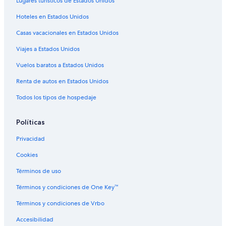
Lugares turísticos de Estados Unidos
Hoteles con área de juegos en Sonsonate
Hoteles en Estados Unidos
Hoteles con alberca en Sonsonate
Casas vacacionales en Estados Unidos
Hoteles con restaurante en Sonsonate
Viajes a Estados Unidos
Hoteles con hidromasaje en Sonsonate
Hoteles con traslado del/al aeropuerto en Sonsonate
Vuelos baratos a Estados Unidos
Hoteles con vista al mar en Sonsonate
Renta de autos en Estados Unidos
Hoteles en la naturaleza en Sonsonate
Todos los tipos de hospedaje
Hoteles para bodas en Sonsonate
Políticas
Hoteles que aceptan mascotas en Sonsonate
Privacidad
Hoteles en Sonsonate
Cookies
Casas de huéspedes en Sonsonate
Condominios en Sonsonate
Términos de uso
Apartamentos en Sonsonate
Términos y condiciones de One Key™
Hoteles haciendas en Sonsonate
Términos y condiciones de Vrbo
Hostales en Sonsonate
Accesibilidad