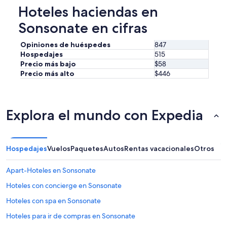
a
a
Hoteles haciendas en
e
r
e
r
r
n
Sonsonate en cifras
o
o
o
e
s
t
l
Opiniones de huéspedes
847
s
r
l
Hospedajes
515
e
a
u
Precio más bajo
$58
o
o
g
Precio más alto
$446
y
c
a
e
a
r
b
s
e
a
i
s
Explora el mundo con Expedia
s
ó
i
t
n
n
a
,
c
n
,
r
t
Hospedajes
Vuelos
Paquetes
Autos
Rentas vacacionales
Otros
m
e
e
u
í
,
y
Apart-Hoteles en Sonsonate
b
a
l
l
p
Hoteles con concierge en Sonsonate
i
e
a
m
.
Hoteles con spa en Sonsonate
r
p
”
t
i
Hoteles para ir de compras en Sonsonate
e
o