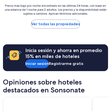
d
m
e
n
e
Precio
Precio más bajo por noche encontrado en las últimas 24 horas, con base en
o
s
t
c
una estancia de 1 noche para 2 adultos. Los precios y la disponibilidad están
más
d
i
e
i
sujetos a cambios. Aplican términos adicionales.
bajo
a
l
,
a
por
y
l
q
a
noche
Ver todas las propiedades
m
e
u
0
encontrado
u
g
e
e
en
y
a
l
n
las
b
m
a
p
últimas
i
o
c
a
24
e
s
a
g
Inicia sesión y ahorra en promedio
horas,
n
s
l
i
con
a
15% en miles de hoteles
a
l
n
base
t
l
e
a
Iniciar sesión
Registrarme gratis
en
e
v
p
”
una
n
a
r
estancia
d
d
i
de
i
o
Opiniones sobre hoteles
n
1
d
r
c
noche
a
e
destacados en Sonsonate
i
para
u
ñ
p
2
n
o
a
Tolteka Plaza
Equinocci
adultos.
l
s
l
Los
u
t
e
precios
g
a