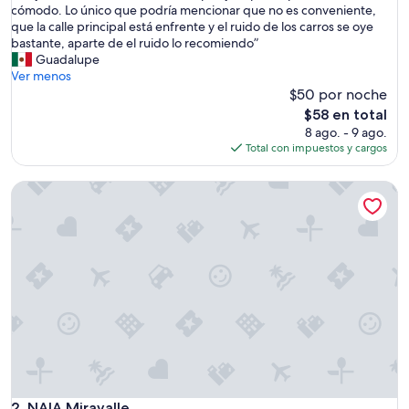
M
cómodo. Lo único que podría mencionar que no es conveniente,
Excepcional,
u
que la calle principal está enfrente y el ruido de los carros se oye
(9
y
bastante, aparte de el ruido lo recomiendo”
opiniones)
b
Guadalupe
u
Ver menos
e
$50 por noche
n
El
$58 en total
a
precio
8 ago. - 9 ago.
c
actual
Total con impuestos y cargos
o
es
m
de
NAIA Miravalle
i
$58
d
a
,
e
l
c
u
a
r
t
o
a
m
NAIA Miravalle
2. NAIA Miravalle