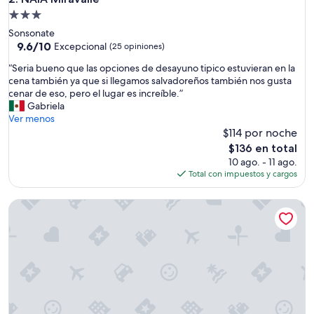
p
Propiedad
l
de
Sonsonate
i
3.0
9.6
9.6/10
o
Excepcional
(25 opiniones)
de
y
estrellas
“
“Seria bueno que las opciones de desayuno tipico estuvieran en la
10,
l
S
cena también ya que si llegamos salvadoreños también nos gusta
Excepcional,
i
e
cenar de eso, pero el lugar es increíble.”
(25
m
r
Gabriela
opiniones)
p
i
Ver menos
i
a
$114 por noche
o
b
,
El
$136 en total
u
e
precio
10 ago. - 11 ago.
e
l
actual
Total con impuestos y cargos
n
p
es
o
r
de
Aqua Vista Beach House
q
e
$136
u
c
e
i
l
o
a
b
s
a
o
s
p
t
c
a