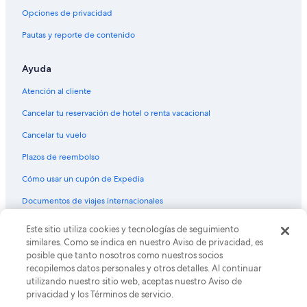
Villas en Sonsonate
Opciones de privacidad
Hoteles cerca de Puerto de Acajutla
Pautas y reporte de contenido
Hoteles 3 estrellas en Sonzacate
Ayuda
Hoteles haciendas en Sonzacate
Hostales en Sonzacate
Atención al cliente
Hoteles Cápsula en Sonzacate
Cancelar tu reservación de hotel o renta vacacional
Hoteles en Sonzacate
Cancelar tu vuelo
Hoteles 3 estrellas en Acajutla
Plazos de reembolso
Cabañas en Acajutla
Cómo usar un cupón de Expedia
Hoteles haciendas en Acajutla
Documentos de viajes internacionales
Hostales en Acajutla
Este sitio utiliza cookies y tecnologías de seguimiento
© 2026 Expedia, Inc., una empresa de Expedia Group. Todos los
Hoteles con spa en Acajutla
derechos reservados. Expedia y el logo de Expedia son marcas
similares. Como se indica en nuestro Aviso de privacidad, es
registradas o marcas comerciales de Expedia, Inc. CST# 2029030-50.
Hoteles todo incluido en Acajutla
posible que tanto nosotros como nuestros socios
recopilemos datos personales y otros detalles. Al continuar
Hoteles de lujo en Acajutla
utilizando nuestro sitio web, aceptas nuestro Aviso de
privacidad y los Términos de servicio.
Hoteles en la playa en Acajutla