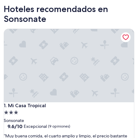
Hoteles recomendados en
Sonsonate
Mi Casa Tropical
Mi Casa Tropical
1. Mi Casa Tropical
Propiedad
de
Sonsonate
3.0
9.6
9.6/10
Excepcional
(9 opiniones)
de
estrellas
“
“Muy buena comida, el cuarto amplio y limpio, el precio bastante
10,