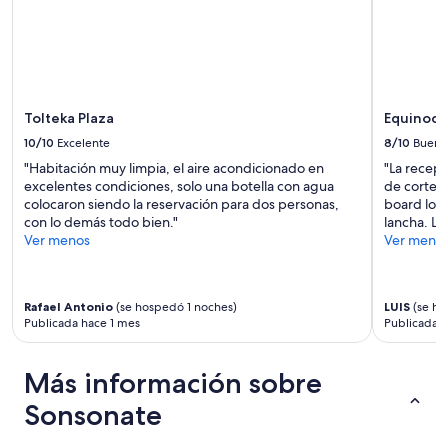
s
y
a
m
t
la
r
b
á
disponibilidad
h
i
e
están
e
é
n
sujetos
r
n
f
a
m
n
r
cambios.
o
Tolteka Plaza
Equinocc
o
e
Aplican
s
s
10/10
Excelente
8/10
Bueno
n
términos
o
g
t
"Habitación muy limpia, el aire acondicionado en
"La recep
adicionales.
y
u
e
excelentes condiciones, solo una botella con agua
de cortesí
a
s
y
colocaron siendo la reservación para dos personas,
board lo c
c
t
e
con lo demás todo bien."
lancha. La
o
a
l
Ver menos
Ver meno
j
c
r
e
e
u
d
n
i
o
a
d
Rafael Antonio
(se hospedó 1 noches)
LUIS
(se ho
r
r
Publicada hace 1 mes
Publicada h
o
v
d
d
o
e
e
l
e
Más información sobre
l
v
s
o
e
Sonsonate
o
s
r
,
c
í
p