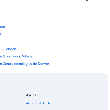
wood
l
 - Glendale
 en Greenwood Village
en Centro tecnológico de Denver
Ayuda
r
Atención al cliente