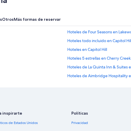
ia
s
Otros
Más formas de reservar
Hoteles de Four Seasons en Lake
Hoteles todo incluido en Capitol Hil
Hoteles en Capitol Hill
Hoteles 5 estrellas en Cherry Creek
Hoteles de La Quinta Inn & Suites
Hoteles de Aimbridge Hospitality 
Hoteles de Motel 6 en East Colfax
Cabañas en Denver
Hilton Hotels en Denver
Hoteles baratos en Denver
a inspirarte
Políticas
Marriott Hotels & Resorts en Denve
sticos de Estados Unidos
Privacidad
Wyndham Hotels en Denver