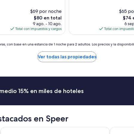
(1,003
e
s)
opiniones)
j
$69 por noche
$65 po
o
El
El
$80 en total
$74 
r
precio
preci
9 ago. - 10 ago.
6 sep
l
actual
actual
Total con impuestos y cargos
Total con impuesto
o
es
es
s
de
de
c
$80
$74
as, con base en una estancia de 1 noche para 2 adultos. Los precios y la disponibil
u
a
r
Ver todas las propiedades
t
o
s
”
romedio 15% en miles de hoteles
stacados en Speer
Hyatt Place Denver Tech Center
Hyatt Pla