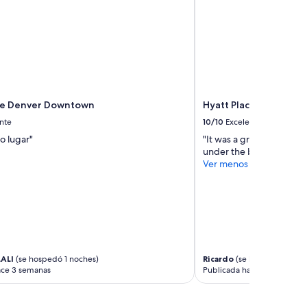
ce Denver Downtown
Hyatt Place Denver/C
nte
10/10
Excelente
o lugar"
"It was a great stay! Jus
under the beds. Thank 
Ver menos
ALI
(se hospedó 1 noches)
Ricardo
(se hospedó 2 noc
ace 3 semanas
Publicada hace 1 mes