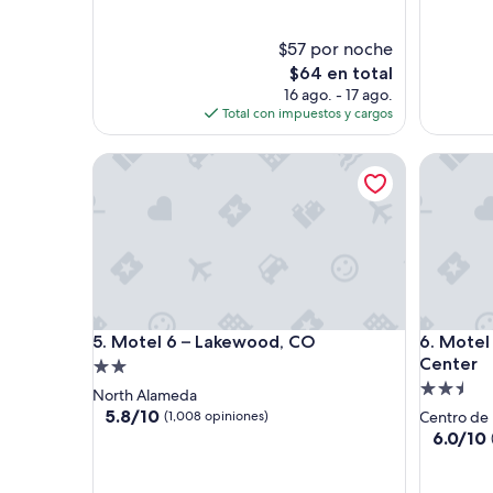
t
e
opinione
e
n
n
s
$57 por noche
d
e
El
$64 en total
e
r
precio
16 ago. - 17 ago.
n
v
actual
Total con impuestos y cargos
t
i
es
t
c
de
r
Motel 6 – Lakewood, CO
i
Motel 6 
$64
e
o
a
e
t
n
m
e
e
l
b
f
a
r
d
o
Motel 6 – Lakewood, CO
Motel 6 
”
n
5. Motel 6 – Lakewood, CO
6. Motel
t
Center
Propiedad
d
Propieda
de
North Alameda
e
de
2.0
5.8
5.8/10
(1,008 opiniones)
Centro de 
s
de
2.5
estrellas
6.0
6.0/10
k
10,
de
estrellas
”
(1,008
10,
opiniones)