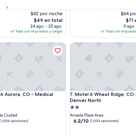
o
Asuncion
s)
(1,149
h
Ver menos
31
opiniones)
a
$42 por noche
$64 po
n
El
El
$49 en total
$71 
m
precio
preci
24 ago. - 25 ago.
9 ago.
o
actual
actua
Total con impuestos y cargos
Total con impuesto
d
es
es
i
de
de
Aurora, CO – Medical Center
Motel 6 Wheat Ridge, CO - W
f
$49
$71
i
c
a
d
o
,
s
e
Aurora, CO – Medical Center
Motel 6 Wheat Ridge, CO - W
 6 Aurora, CO – Medical
7. Motel 6 Wheat Ridge, CO 
v
e
Denver North
m
d
Propiedad
u
de
la Ciudad
Arvada Plaza Area
c
2.0
6.2
6.2/10
(1,006 opiniones)
(1,003 opiniones)
h
de
estrellas
o
10,
m