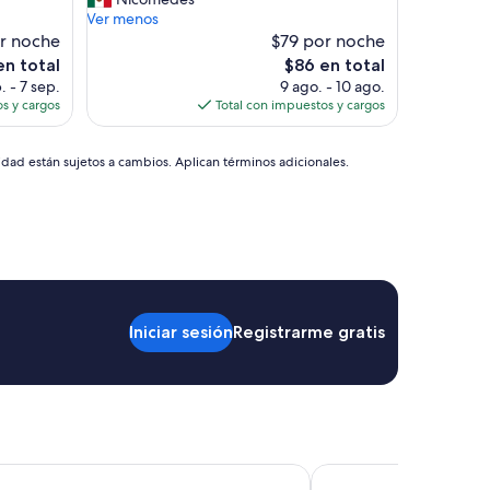
Bueno,
o
Ver menos
(204
l
r noche
$79 por noche
opiniones)
c
El
en total
$86 en total
h
o
precio
. - 7 sep.
9 ago. - 10 ago.
o
actual
s y cargos
Total con impuestos y cargos
n
es
e
de
s
$86
idad están sujetos a cambios. Aplican términos adicionales.
v
i
e
j
o
s
”
Iniciar sesión
Registrarme gratis
ce Denver Downtown
Hyatt Place Denver/Ch