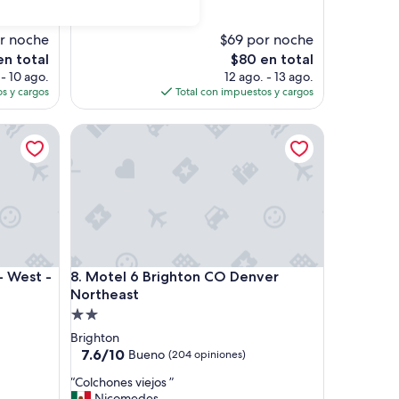
o
d
”
r noche
$69 por noche
El
en total
$80 en total
o
precio
 - 10 ago.
12 ago. - 13 ago.
l
actual
s y cargos
Total con impuestos y cargos
es
de
est - Denver North
Motel 6 Brighton CO Denver Northeast
$80
est - Denver North
Motel 6 Brighton CO Denver Northeast
- West -
8. Motel 6 Brighton CO Denver
Northeast
Propiedad
de
Brighton
2.0
7.6
7.6/10
Bueno
(204 opiniones)
de
estrellas
“
“Colchones viejos ”
10,
C
Nicomedes