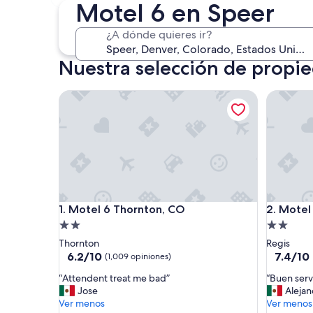
14 ago. - 16 ago.
Motel 6 en Speer
¿A dónde quieres ir?
Nuestra selección de propi
Motel 6 Thornton, CO
Motel 6 
Motel 6 Thornton, CO
Motel 6 
1. Motel 6 Thornton, CO
2. Motel
Propiedad
Propieda
de
de
Thornton
Regis
2.0
2.0
6.2
7.4
6.2/10
7.4/10
(1,009 opiniones)
de
de
estrellas
estrellas
“
“
“Attendent treat me bad”
“Buen servi
10,
10,
A
B
Jose
Alejan
(1,009
Bueno,
t
u
Ver menos
Ver menos
opiniones)
(1,415