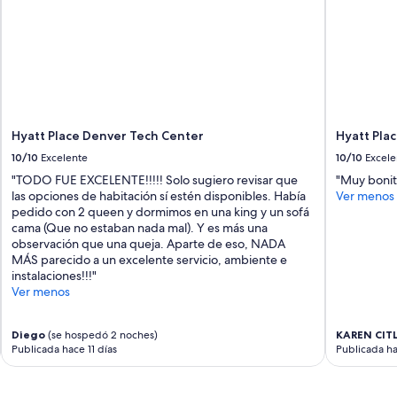
Hyatt Place Denver Tech Center
Hyatt Pla
10/10
Excelente
10/10
Excele
"TODO FUE EXCELENTE!!!!! Solo sugiero revisar que
"Muy bonit
las opciones de habitación sí estén disponibles. Había
Ver menos
pedido con 2 queen y dormimos en una king y un sofá
cama (Que no estaban nada mal). Y es más una
observación que una queja. Aparte de eso, NADA
MÁS parecido a un excelente servicio, ambiente e
instalaciones!!!"
Ver menos
Diego
(se hospedó 2 noches)
KAREN CITL
Publicada hace 11 días
Publicada h