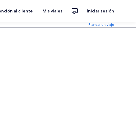
nción al cliente
Mis viajes
Iniciar sesión
Planear un viaje