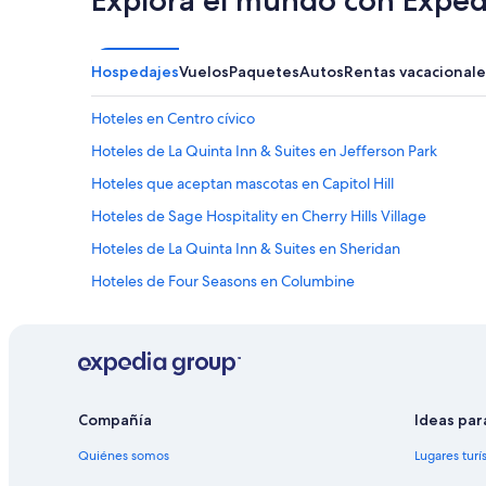
Explora el mundo con Exped
Hospedajes
Vuelos
Paquetes
Autos
Rentas vacacionale
Hoteles en Centro cívico
Hoteles de La Quinta Inn & Suites en Jefferson Park
Hoteles que aceptan mascotas en Capitol Hill
Hoteles de Sage Hospitality en Cherry Hills Village
Hoteles de La Quinta Inn & Suites en Sheridan
Hoteles de Four Seasons en Columbine
Hoteles de La Quinta Inn & Suites en East Colfax
Hoteles cerca de Jardín botánico de Denver
Hoteles de Best Western en Denver
Hoteles románticos en Denver
Compañía
Ideas par
Hoteles de La Quinta Inn & Suites en Denver
Quiénes somos
Lugares turí
Hoteles de Motel 6 en Denver