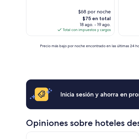
(1,006
opinione
$68 por noche
El
$75 en total
precio
18 ago. - 19 ago.
actual
Total con impuestos y cargos
es
de
Precio
$75
Precio más bajo por noche encontrado en las últimas 24 hor
más
bajo
por
noche
encontrado
en
las
últimas
Inicia sesión y ahorra en p
24
horas,
con
base
en
Opiniones sobre hoteles de
una
estancia
Magnolia Hotel Denver, A Tribute Portfolio Hotel
de