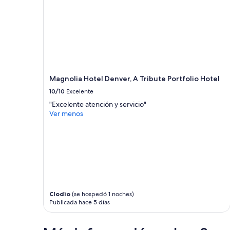
1
noche
para
2
adultos.
Los
precios
y
la
Magnolia Hotel Denver, A Tribute Portfolio Hotel
disponibilidad
10/10
Excelente
están
"Excelente atención y servicio"
sujetos
Ver menos
a
cambios.
Aplican
términos
adicionales.
Clodio
(se hospedó 1 noches)
Publicada hace 5 días