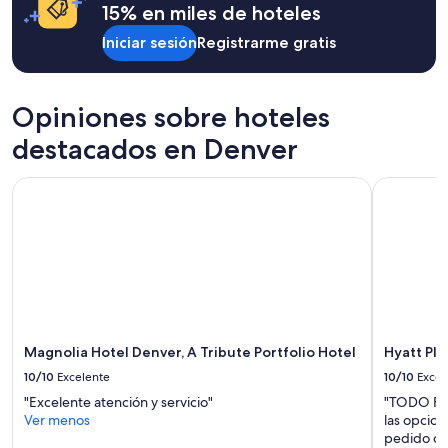
15% en miles de hoteles
Iniciar sesión
Registrarme gratis
Opiniones sobre hoteles
destacados en Denver
Magnolia Hotel Denver, A Tribute Portfolio Hotel
Hyatt Plac
Magnolia Hotel Denver, A Tribute Portfolio Hotel
Hyatt Pl
10/10
Excelente
10/10
Excel
"Excelente atención y servicio"
"TODO FUE
Ver menos
las opcion
pedido co