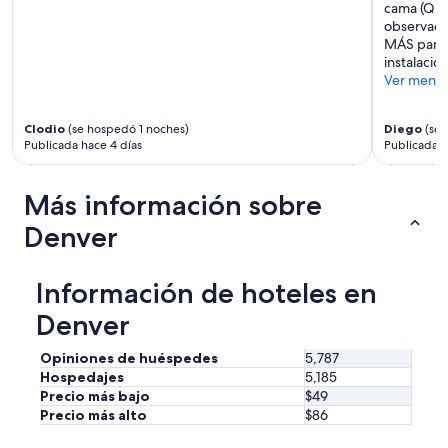
cama (Que
observaci
MÁS parec
instalacion
Ver meno
Clodio
(se hospedó 1 noches)
Diego
(se 
Publicada hace 4 días
Publicada h
Más información sobre
Denver
Información de hoteles en
Denver
Opiniones de huéspedes
5,787
Hospedajes
5,185
Precio más bajo
$49
Precio más alto
$86