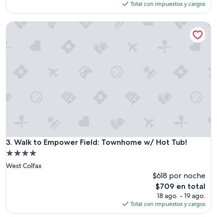
e
actual
Total con impuestos y cargos
n
es
d
de
Walk to Empower Field: Townhome w/ Hot Tub!
l
$392
y
c
o
m
m
u
n
i
c
a
t
i
o
Walk to Empower Field: Townhome w/ Hot Tub!
3. Walk to Empower Field: Townhome w/ Hot Tub!
n
Propiedad
.
de
West Colfax
”
4.0
$618 por noche
estrellas
El
$709 en total
precio
18 ago. - 19 ago.
actual
Total con impuestos y cargos
es