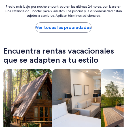
Precio
Precio más bajo por noche encontrado en las últimas 24 horas, con base en
una estancia de 1 noche para 2 adultos. Los precios y la disponibilidad están
más
sujetos a cambios. Aplican términos adicionales.
bajo
por
noche
Ver todas las propiedades
encontrado
en
las
últimas
Encuentra rentas vacacionales
24
horas,
que se adapten a tu estilo
con
base
Buscar cabañas
Buscar apart-hoteles
Buscar casas
en
una
estancia
de
1
noche
para
2
adultos.
Los
precios