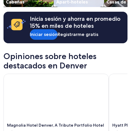
Cabañas
Apart-hoteles
Casas de v
y
la
disponibilidad
están
Inicia sesión y ahorra en promedio
sujetos
15% en miles de hoteles
a
cambios.
Iniciar sesión
Registrarme gratis
Aplican
términos
adicionales.
Opiniones sobre hoteles
destacados en Denver
Magnolia Hotel Denver, A Tribute Portfolio Hotel
Hyatt Plac
Magnolia Hotel Denver, A Tribute Portfolio Hotel
Hyatt Pl