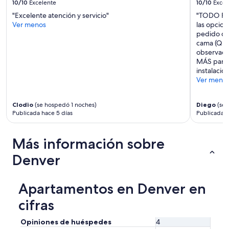
10/10
Excelente
10/10
Excel
"Excelente atención y servicio"
"TODO FUE
Ver menos
las opcion
pedido co
cama (Que
observaci
MÁS parec
instalacion
Ver meno
Clodio
(se hospedó 1 noches)
Diego
(se 
Publicada hace 5 días
Publicada h
Más información sobre
Denver
Apartamentos en Denver en
cifras
Opiniones de huéspedes
4