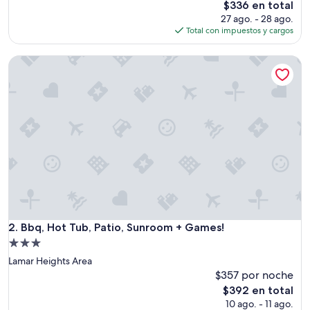
El
$336 en total
t
precio
27 ago. - 28 ago.
c
actual
Total con impuestos y cargos
o
es
n
de
Bbq, Hot Tub, Patio, Sunroom + Games!
d
$336
o
!
G
r
e
a
t
l
o
c
a
t
i
Bbq, Hot Tub, Patio, Sunroom + Games!
2. Bbq, Hot Tub, Patio, Sunroom + Games!
o
Propiedad
n
de
Lamar Heights Area
.
3.0
F
$357 por noche
r
estrellas
El
$392 en total
i
precio
10 ago. - 11 ago.