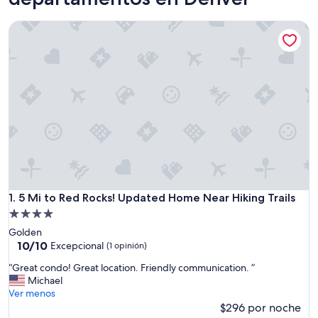
5 Mi to Red Rocks! Updated Home Near Hiking Trails
5 Mi to Red Rocks! Updated Home Near Hiking Trails
1. 5 Mi to Red Rocks! Updated Home Near Hiking Trails
Propiedad
de
Golden
4.0
10.0
10/10
Excepcional
(1 opinión)
de
estrellas
“
“Great condo! Great location. Friendly communication. ”
10,
G
Michael
Excepcional,
r
Ver menos
(1
e
$296 por noche
opinión)
a