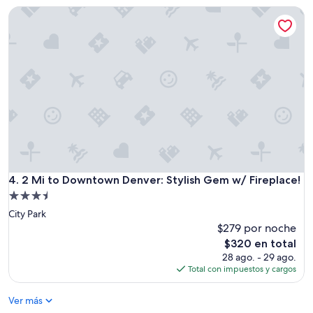
de
2 Mi to Downtown Denver: Stylish Gem w/ Fireplace!
$709
2 Mi to Downtown Denver: Stylish Gem w/ Fireplace!
4. 2 Mi to Downtown Denver: Stylish Gem w/ Fireplace!
Propiedad
de
City Park
3.5
$279 por noche
estrellas
El
$320 en total
precio
28 ago. - 29 ago.
actual
Total con impuestos y cargos
es
de
Ver más
$320