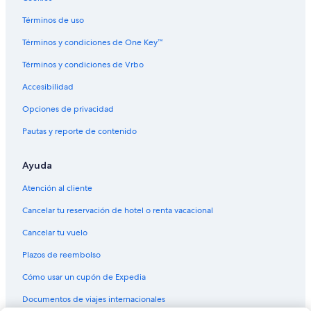
Hoteles de lujo en Centro de Denver
Términos de uso
Hoteles ecológicos en Centro de Denver
Términos y condiciones de One Key™
Hoteles en la playa en Centro de Denver
Términos y condiciones de Vrbo
Hoteles familiares en Centro de Denver
Accesibilidad
Hoteles históricos en Centro de Denver
Opciones de privacidad
Hoteles románticos en Centro de Denver
Pautas y reporte de contenido
Hoteles baratos en Centro de Denver
Hoteles boutique en Centro de Denver
Ayuda
Hoteles cerca del acuario en Centro de Denver
Atención al cliente
Hoteles con aguas termales en Centro de Denver
Cancelar tu reservación de hotel o renta vacacional
Hoteles con aire acondicionado en Centro de Denver
Cancelar tu vuelo
Hoteles con bar en Centro de Denver
Plazos de reembolso
Hoteles con cocina en Centro de Denver
Cómo usar un cupón de Expedia
Hoteles con desayuno incluido en Centro de Denver
Documentos de viajes internacionales
Hoteles con estacionamiento en Centro de Denver