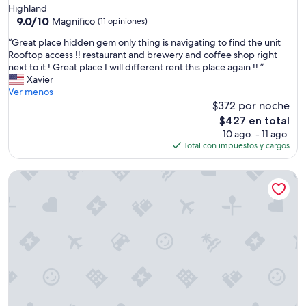
de
Highland
3.5
9.0
9.0/10
Magnífico
(11 opiniones)
de
estrellas
“
“Great place hidden gem only thing is navigating to find the unit
10,
G
Rooftop access !! restaurant and brewery and coffee shop right
Magnífico,
r
next to it ! Great place I will different rent this place again !! ”
(11
e
Xavier
opiniones)
a
Ver menos
t
$372 por noche
p
El
$427 en total
l
precio
10 ago. - 11 ago.
a
actual
Total con impuestos y cargos
c
es
e
de
Skyline Penthouse | Espadin LoHi
h
$427
i
d
d
e
n
g
e
m
o
n