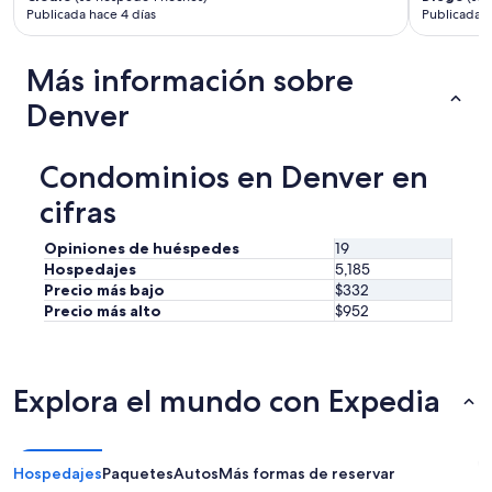
Publicada hace 4 días
Publicada h
e
s
h
Más información sobre
o
p
Denver
r
i
g
Condominios en Denver en
h
t
cifras
n
e
Opiniones de huéspedes
19
x
Hospedajes
5,185
t
Precio más bajo
$332
t
Precio más alto
$952
o
i
t
!
G
Explora el mundo con Expedia
r
e
a
t
Hospedajes
Paquetes
Autos
Más formas de reservar
p