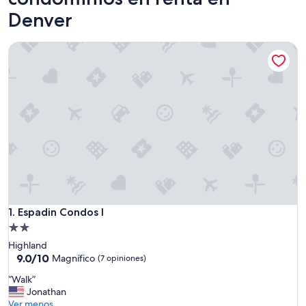
Denver
Espadin Condos I
Espadin Condos I
1. Espadin Condos I
Propiedad
de
Highland
2.0
9.0
9.0/10
Magnífico
(7 opiniones)
de
estrellas
“
“Walk”
10,
W
Jonathan
Magnífico,
a
Ver menos
(7