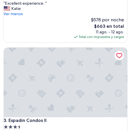
“
“Excellent experience. ”
10,
E
Katie
Excepcional,
x
Ver menos
(1
c
$578 por noche
opinión)
e
El
$663 en total
l
precio
11 ago. - 12 ago.
l
actual
Total con impuestos y cargos
e
es
n
de
Espadin Condos II
t
$663
e
x
p
e
r
i
e
n
c
e
.
”
Espadin Condos II
3. Espadin Condos II
Propiedad