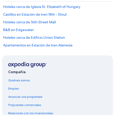
l
Hoteles cerca de Iglesia St. Elizabeth of Hungary
a
c
Castillos en Estación de tren 18th - Stout
e
Hoteles cerca de 16th Street Mall
I
w
B&B en Edgewater
i
l
Hoteles cerca de Edificio Union Station
l
Apartamentos en Estación de tren Alameda
d
i
Casas de ciudad en Estación de tren 10th - Osage
f
f
Cabañas en Glendale
e
Casas vacacionales en Glendale
r
Compañía
e
Castillos en Glendale
n
Quiénes somos
t
Apartamentos en Glendale
r
Empleo
Moteles en Glendale
e
n
Anunciar una propiedad
Condominios en Estación de tren Union Station-Coors Field-16th St.
t
Mall
Propuestas comerciales
t
h
B&B en Estación de tren Hwy I-25 - Broadway
Relaciones con los inversionistas