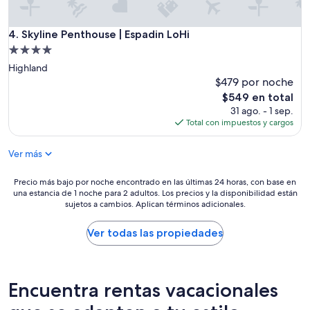
l
y
t
Skyline Penthouse | Espadin LoHi
4. Skyline Penthouse | Espadin LoHi
h
Propiedad
i
de
Highland
n
4.0
g
$479 por noche
i
estrellas
El
$549 en total
s
precio
31 ago. - 1 sep.
n
actual
Total con impuestos y cargos
a
es
v
de
Ver más
i
$549
g
a
Precio
Precio más bajo por noche encontrado en las últimas 24 horas, con base en
t
una estancia de 1 noche para 2 adultos. Los precios y la disponibilidad están
más
sujetos a cambios. Aplican términos adicionales.
i
bajo
n
por
g
noche
Ver todas las propiedades
t
encontrado
o
en
f
las
i
últimas
Encuentra rentas vacacionales
n
24
d
horas,