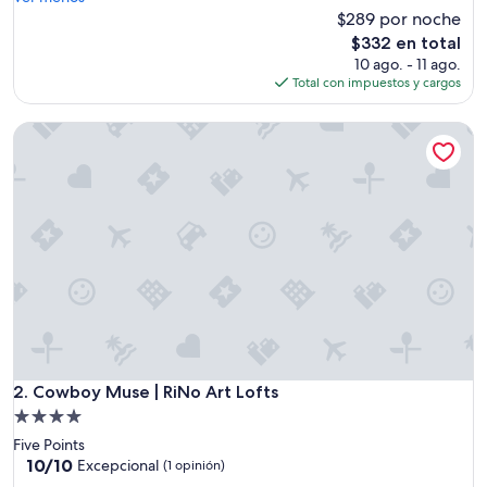
l
$289 por noche
opiniones)
k
El
$332 en total
”
precio
10 ago. - 11 ago.
actual
Total con impuestos y cargos
es
de
Cowboy Muse | RiNo Art Lofts
$332
Cowboy Muse | RiNo Art Lofts
2. Cowboy Muse | RiNo Art Lofts
Propiedad
de
Five Points
4.0
10.0
10/10
Excepcional
(1 opinión)
de
estrellas