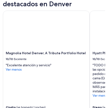
destacados en Denver
t
a
u
Magnolia Hotel Denver, A Tribute Portfolio Hotel
Hyatt Plac
r
a
n
t
a
n
d
b
r
Magnolia Hotel Denver, A Tribute Portfolio Hotel
Hyatt Pl
e
10/10
Excelente
10/10
Excel
w
e
"Excelente atención y servicio"
"TODO FUE
r
Ver menos
las opcion
y
pedido co
a
cama (Que
n
observaci
d
MÁS parec
c
instalacion
o
Ver meno
f
f
e
Clodio
(se hospedó 1 noches)
Diego
(se 