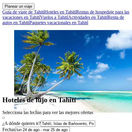
Planear un viaje
Guía de viaje de Tahití
Hoteles en Tahití
Rentas de hospedaje para las
vacaciones en Tahití
Vuelos a Tahití
Actividades en Tahití
Renta de
autos en Tahití
Paquetes vacacionales en Tahití
Hoteles de lujo en Tahití
Selecciona las fechas para ver las mejores ofertas
¿A dónde quieres ir?
Fechas