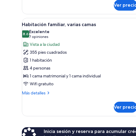
sobre
Ver preci
Suite
familiar
Abrir
Habitación familiar, varias cam
5
Habitación familiar, varias camas
todas
Excelente
las
8.6
8.6 de 10
(7
7 opiniones
fotos
opiniones)
Vista a la ciudad
de
355 pies cuadrados
Habitación
1 habitación
familiar,
4 personas
varias
1 cama matrimonial y 1 cama individual
camas
Wifi gratuito
Más
Más detalles
detalles
sobre
Ver preci
Habitación
familiar,
varias
camas
Inicia sesión y reserva para acumular c