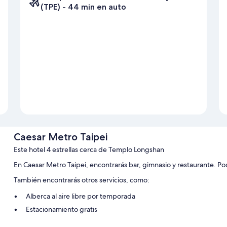
(TPE) - 44 min en auto
Caesar Metro Taipei
Este hotel 4 estrellas cerca de Templo Longshan
En Caesar Metro Taipei, encontrarás bar, gimnasio y restaurante. Podr
También encontrarás otros servicios, como:
Alberca al aire libre por temporada
Estacionamiento gratis
Desayuno de autoservicio (con cargo), no se permite fumar en l