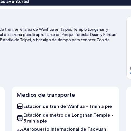
ás aventuras!
de tren, en el área de Wanhua en Taipéi. Templo Longshan y
ral de la zona puede apreciarse en Parque forestal Daan y Parque
Estadio de Taipei, y haz algo de tiempo para conocer Zoo de
huéspedes valoran la cercanía de este hotel al transporte público:
 5 minutos a pie.
Visita nuestra guía de Taipéi
Medios de transporte
Estación de tren de Wanhua - 1 min a pie
Estación de metro de Longshan Temple -
5 min a pie
Aeropuerto internacional de Taoyuan