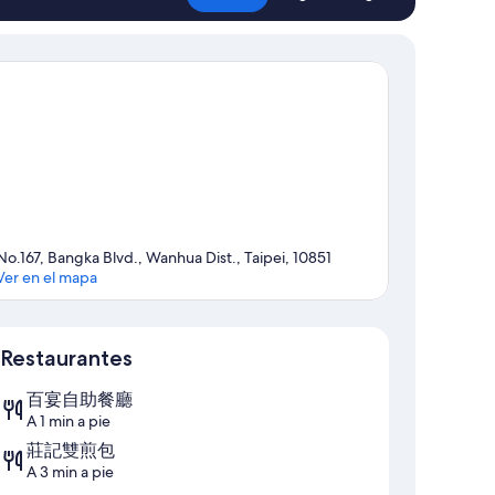
No.167, Bangka Blvd., Wanhua Dist., Taipei, 10851
Ver en el mapa
Sección del mapa
Restaurantes
百宴自助餐廳
A 1 min a pie
莊記雙煎包
A 3 min a pie