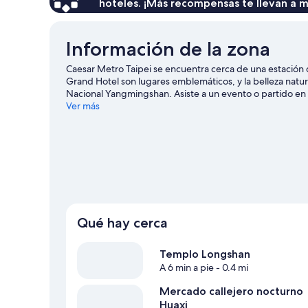
hoteles. ¡Más recompensas te llevan a m
Información de la zona
Caesar Metro Taipei se encuentra cerca de una estación 
Grand Hotel son lugares emblemáticos, y la belleza natu
Nacional Yangmingshan. Asiste a un evento o partido en 
Taipei, una de las atracciones imperdibles del lugar. Los 
Ver más
la Estación de metro de Longshan Temple se encuentra a
Qué hay cerca
Templo Longshan
A 6 min a pie
- 0.4 mi
Mercado callejero nocturno
Huaxi