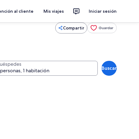
nción al cliente
Mis viajes
Iniciar sesión
Compartir
Guardar
uéspedes
Buscar