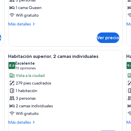
1 cama Queen
Wifi gratuito
Más
M
Más detalles
Má
detalles
de
sobre
so
o
Ver precio
Suite
Su
junior
De
a con sofá, una mesita redonda, cama, televisor y espejo.
Abrir
Una habitación de hotel moderna con 
A
7
Habitación superior, 2 camas individuales
Ha
todas
t
Excelente
las
8.6
la
9.
8.6 de 10
(73
73 opiniones
fotos
f
opiniones)
Vista a la ciudad
de
d
279 pies cuadrados
Habitación
H
1 habitación
superior,
D
3 personas
2
2
2 camas individuales
camas
c
individuales
i
Wifi gratuito
Más
M
Más detalles
Má
detalles
de