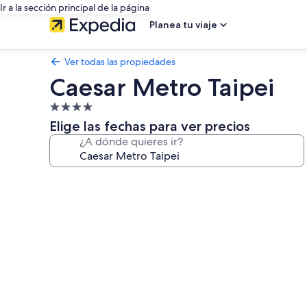
Ir a la sección principal de la página
Planea tu viaje
Ver todas las propiedades
Caesar Metro Taipei
Propiedad
de
Elige las fechas para ver precios
4.0
¿A dónde quieres ir?
estrellas
Galería
de
fotos
de
Caesar
Metro
Taipei