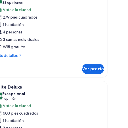
s
8.6 de 10
(33
33 opiniones
otos
opiniones)
Vista a la ciudad
e
279 pies cuadrados
abitación
1 habitación
miliar,
4 personas
3 camas individuales
amas
ndividuales
Wifi gratuito
ás
s detalles
talles
bre
Ver precio
bitación
iliar,
rtinas blackout y insonorización
brir
Un baño moderno con una bañera grande, duch
7
mas
ite Deluxe
odas
dividuales
Excepcional
s
.0
10.0 de 10
(1
1 opinión
otos
opinión)
Vista a la ciudad
e
603 pies cuadrados
uite
1 habitación
eluxe
3 personas