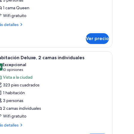
1 cama Queen
Wifi gratuito
ás
s detalles
talles
bre
Ver precio
ite
luxe
un gran ventanal, una cama, una mesita de noche y una lámpara colgante.
brir
Habitación Deluxe, 2 camas individuales | Caja
5
bitación Deluxe, 2 camas individuales
odas
Excepcional
s
4
9.4 de 10
(10
10 opiniones
otos
opiniones)
Vista a la ciudad
e
323 pies cuadrados
abitación
1 habitación
eluxe,
3 personas
2 camas individuales
amas
ndividuales
Wifi gratuito
ás
s detalles
talles