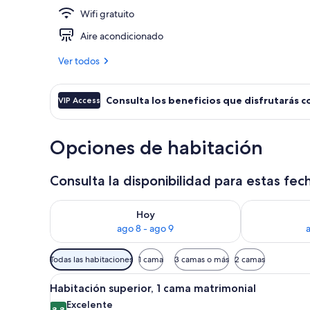
Wifi gratuito
Habitación cu
Aire acondicionado
Ver todos
Consulta los beneficios que disfrutarás c
VIP Access
Opciones de habitación
Consulta la disponibilidad para estas fec
Consulta la disponibilidad para hoy ago 8 - ago 9
Consulta la d
Hoy
ago 8 - ago 9
Filtros
Todas las habitaciones
1 cama
3 camas o más
2 camas
disponibles
Abrir
Habitación de hotel con cama, 
para
5
Habitación superior, 1 cama matrimonial
todas
las
Excelente
8.8