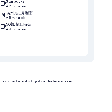
Starbucks
A 2 min a pie
福州元祖胡椒餅
A 5 min a pie
50嵐 龍山寺店
A 4 min a pie
ás conectarte al wifi gratis en las habitaciones.
a propiedad y recepción disponible las 24 horas