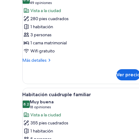
las
habitaciones
8.8 de 10
(49
49 opiniones
fotos
opiniones)
Vista a la ciudad
de
280 pies cuadrados
Habitación
1 habitación
superior,
3 personas
1
1 cama matrimonial
cama
matrimonial
Wifi gratuito
Más
Más detalles
detalles
sobre
Ver preci
Habitación
superior,
1
Abrir
Habitación cuádruple familiar |
7
cama
Habitación cuádruple familiar
todas
matrimonial
Muy buena
las
8.2
8.2 de 10
(18
18 opiniones
fotos
opiniones)
Vista a la ciudad
de
355 pies cuadrados
Habitación
1 habitación
cuádruple
5 personas