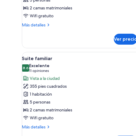
familiar
2 camas matrimoniales
Wifi gratuito
Más
Más detalles
detalles
sobre
Ver preci
Habitación
cuádruple
familiar
Abrir
Una habitación de hotel modern
7
Suite familiar
todas
Excelente
las
8.6
8.6 de 10
(11
11 opiniones
fotos
opiniones)
Vista a la ciudad
de
355 pies cuadrados
Suite
1 habitación
familiar
5 personas
2 camas matrimoniales
Wifi gratuito
Más
Más detalles
detalles