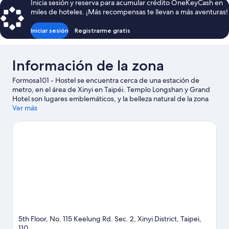
Inicia sesión y reserva para acumular crédito OneKeyCash en
de
miles de hoteles. ¡Más recompensas te llevan a más aventuras!
$634
Iniciar sesión
Registrarme gratis
Información de la zona
Formosa101 - Hostel se encuentra cerca de una estación de
metro, en el área de Xinyi en Taipéi. Templo Longshan y Grand
Hotel son lugares emblemáticos, y la belleza natural de la zona
puede apreciarse en Parque forestal Daan y Parque Nacional
Ver más
Yangmingshan. Asiste a un evento o partido en Estadio de
Taipei, y haz algo de tiempo para conocer Zoo de Taipei, una de
las atracciones imperdibles del lugar.
Visita nuestra guía de
Taipéi
Ver más hostales en Taipéi
5th Floor, No. 115 Keelung Rd. Sec. 2, Xinyi District, Taipei,
110