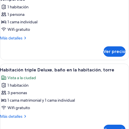
balcón,
las
1 habitación
torre
fotos
1 persona
de
1 cama individual
Habitación
individual
Wifi gratuito
económica,
Más
Más detalles
1
detalles
sobre
cama
Ver precio
Habitación
individual,
individual
baño
económica,
Abrir
Una habitación pequeña con dos camas, 
5
compartido
1
Habitación triple Deluxe, baño en la habitación, torre
todas
cama
Vista a la ciudad
individual,
las
baño
1 habitación
fotos
compartido
de
3 personas
Habitación
1 cama matrimonial y 1 cama individual
triple
Wifi gratuito
Deluxe,
Más
Más detalles
baño
detalles
en
sobre