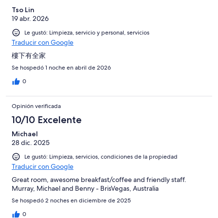
329
de
Tso Lin
opiniones
19 abr. 2026
329
opiniones
Le gustó: Limpieza, servicio y personal, servicios
Traducir con Google
樓下有全家
Se hospedó 1 noche en abril de 2026
0
Opinión verificada
10/10 Excelente
Michael
28 dic. 2025
Le gustó: Limpieza, servicios, condiciones de la propiedad
Traducir con Google
Great room, awesome breakfast/coffee and friendly staff.
Murray, Michael and Benny - BrisVegas, Australia
Se hospedó 2 noches en diciembre de 2025
0