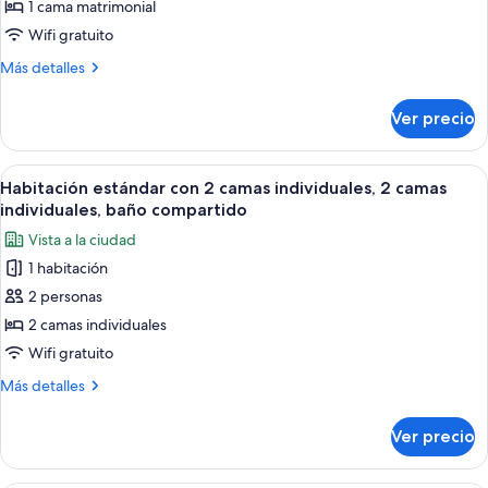
1 cama matrimonial
Habitación
baño
compartido
doble
Wifi gratuito
económica,
Más
Más detalles
1
detalles
sobre
cama
Ver precio
Habitación
matrimonial,
doble
baño
económica,
Abrir
Una habitación con dos camas, un escr
6
compartido
1
Habitación estándar con 2 camas individuales, 2 camas
todas
cama
individuales, baño compartido
matrimonial,
las
Vista a la ciudad
baño
fotos
compartido
1 habitación
de
2 personas
Habitación
estándar
2 camas individuales
con
Wifi gratuito
2
Más
Más detalles
camas
detalles
individuales,
sobre
Ver precio
Habitación
2
estándar
camas
con