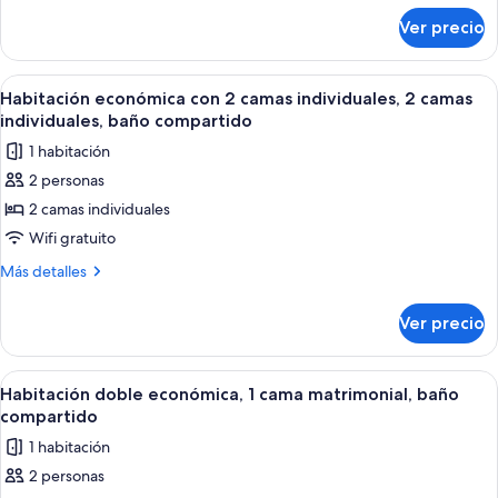
individual,
sobre
Ver precio
Habitación
baño
individual
compartido
estándar,
Abrir
Una habitación pequeña con una cama, 
6
1
Habitación económica con 2 camas individuales, 2 camas
todas
cama
individuales, baño compartido
individual,
las
1 habitación
baño
fotos
compartido
2 personas
de
2 camas individuales
Habitación
económica
Wifi gratuito
con
Más
Más detalles
2
detalles
sobre
camas
Ver precio
Habitación
individuales,
económica
2
con
Abrir
Un dormitorio con una cama, un escrit
5
camas
2
Habitación doble económica, 1 cama matrimonial, baño
todas
camas
individuales,
compartido
individuales,
las
baño
1 habitación
2
fotos
compartido
camas
2 personas
de
individuales,