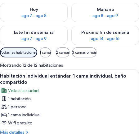
Consulta la disponibilidad para hoy ago 7 - ago 8
Consulta la disponibilidad pa
Hoy
Mañana
ago 7 - ago 8
ago 8 - ago 9
Consulta la disponibilidad para este fin de semana ago 7 - ag
Consulta la disponibilidad par
Este fin de semana
Próximo fin de semana
ago 7 - ago 9
ago 14 - ago 16
Filtros
Todas las habitaciones
1 cama
2 camas
3 camas o más
disponibles
para
Mostrando 12 de 12 habitaciones
las
Abrir
Un dormitorio pequeño con una cama ind
9
Habitación individual estándar, 1 cama individual, baño
habitaciones
todas
compartido
las
Vista a la ciudad
fotos
1 habitación
de
1 persona
Habitación
individual
1 cama individual
estándar,
Wifi gratuito
1
Más
Más detalles
cama
detalles