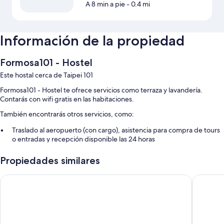
A 8 min a pie
- 0.4 mi
Información de la propiedad
Formosa101 - Hostel
Este hostal cerca de Taipei 101
Formosa101 - Hostel te ofrece servicios como terraza y lavandería.
Contarás con wifi gratis en las habitaciones.
También encontrarás otros servicios, como:
Traslado al aeropuerto (con cargo), asistencia para compra de tours
o entradas y recepción disponible las 24 horas
Resguardo de equipaje, café o té en el lobby y elevador
Propiedades similares
Características de la habitación
Work Inn at Taipei 101
NK Host
Todas las habitaciones de Formosa101 - Hostel ofrecen amenidades que
incluyen aire acondicionado, además de otros detalles, como wifi gratis
y muros insonorizados.
Otros servicios que también encontrarás son: