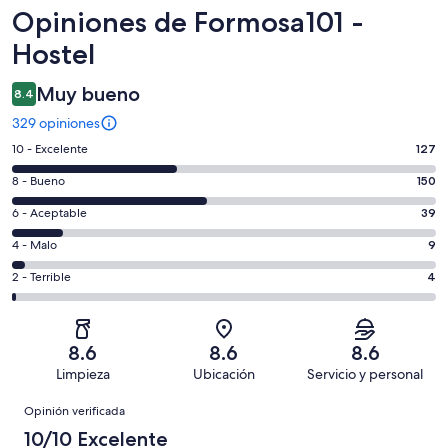
Opiniones
Opiniones de Formosa101 -
Hostel
Muy bueno
8.4
329 opiniones
Puntuación
10 - Excelente
127
de
Puntuación
8 - Bueno
150
10,
de
es
Puntuación
6 - Aceptable
39
8,
decir,
de
es
Puntuación
4 - Malo
9
Excelente.
6,
decir,
de
Basada
es
Puntuación
2 - Terrible
4
Bueno.
4,
en
decir,
de
Basada
es
127
Aceptable.
2,
en
decir,
de
Basada
es
150
Malo.
8.6
8.6
8.6
329
en
decir,
de
Basada
Limpieza
Ubicación
Servicio y personal
opiniones
39
Terrible.
329
en
Opiniones
de
Basada
opiniones
Opinión verificada
9
329
en
de
10/10 Excelente
opiniones
4