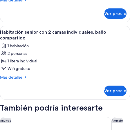
Más detalles
básica,
detalles
baño
sobre
Ver precio
Habitación
privado
individual
básica,
Abrir
Una habitación con literas, un escritorio
3
baño
Habitación senior con 2 camas individuales, baño
todas
privado
compartido
las
1 habitación
fotos
2 personas
de
1 litera individual
Habitación
senior
Wifi gratuito
con
Más
Más detalles
2
detalles
sobre
camas
Ver precio
Habitación
individuales,
senior
baño
con
También podría interesarte
compartido
2
camas
individuales,
Capella Taipei
Eslite Ho
Anuncio
Anuncio
baño
compartido