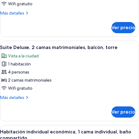
1
Wifi gratuito
cama
Más
Más detalles
matrimonial,
detalles
baño
sobre
Ver precio
Suite
en
Deluxe,
la
1
Abrir
Una habitación con dos camas, un ban
habitación,
5
cama
Suite Deluxe, 2 camas matrimoniales, balcón, torre
todas
matrimonial,
torre
Vista a la ciudad
baño
las
en
1 habitación
fotos
la
de
4 personas
habitación,
Suite
torre
2 camas matrimoniales
Deluxe,
Wifi gratuito
2
Más
Más detalles
camas
detalles
matrimoniales,
sobre
Ver precio
Suite
balcón,
Deluxe,
torre
2
Abrir
Una habitación pequeña con escritorio,
4
camas
Habitación individual económica, 1 cama individual, baño
todas
matrimoniales,
compartido