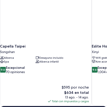
Capella Taipei
Eslite H
Songshan
Xinyi
Alberca
Desayuno incluido
Wifi grat
Spa
Alberca infantil
Aire aco
9.6
9.6
Excepcional
Excep
9.6
9.6
de
de
70 opiniones
1,004 
10,
10,
Excepcional,
Excepcion
70
1,004
$595 por noche
opiniones
opiniones
El
$634 en total
precio
13 ago. - 14 ago.
actual
Total con impuestos y cargos
es