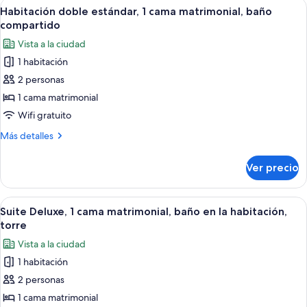
Abrir
Un dormitorio con cama, escritorio, sill
individuales,
6
2
Habitación doble estándar, 1 cama matrimonial, baño
todas
camas
baño
compartido
individuales,
las
compartido
Vista a la ciudad
2
fotos
camas
1 habitación
de
individuales,
2 personas
Habitación
baño
compartido
doble
1 cama matrimonial
estándar,
Wifi gratuito
1
Más
Más detalles
cama
detalles
matrimonial,
sobre
Ver precio
Habitación
baño
doble
compartido
estándar,
Abrir
Un dormitorio con cama, ventana, vent
7
1
Suite Deluxe, 1 cama matrimonial, baño en la habitación,
todas
cama
torre
matrimonial,
las
Vista a la ciudad
baño
fotos
compartido
1 habitación
de
2 personas
Suite
Deluxe,
1 cama matrimonial