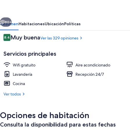
Hostel
erior
Siguiente
80+
Resumen
Habitaciones
Ubicación
Políticas
Opiniones
Muy buena
8.4
Ver las 329 opiniones
8.4 de 10,
Servicios principales
Wifi gratuito
Aire acondicionado
Lavandería
Recepción 24/7
Cocina
Sala de estar en el lobby
Ver todos
Opciones de habitación
Consulta la disponibilidad para estas fechas