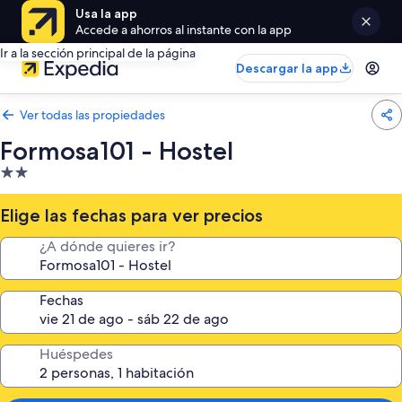
Usa la app
Accede a ahorros al instante con la app
Ir a la sección principal de la página
Descargar la app
Ver todas las propiedades
Formosa101 - Hostel
Propiedad
de
2.0
Elige las fechas para ver precios
estrellas
¿A dónde quieres ir?
Fechas
Huéspedes