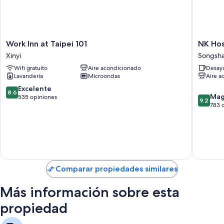
Cocinas compartidas con refrigeradores, microondas y hornos
tostadores
Parrillas de estufa y molinos para café
Work
NK
Work Inn at Taipei 101
NK Hos
Inn
Hostel
Xinyi
Songsh
at
Songsh
Wifi gratuito
Aire acondicionado
Desayu
Taipei
Lavandería
Microondas
Aire a
101
Xinyi
8.6
Excelente
8.6
9.2
Mag
de
535 opiniones
9.2
de
783 
10,
10,
Excelente,
Magnífi
535
783
opiniones
opinion
Comparar propiedades similares
Más información sobre esta
propiedad