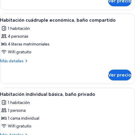
Ver precio
Habitación
la
triple
habitación,
Deluxe,
Abrir
Habitación con literas de madera y 
torre
4
baño
Habitación cuádruple económica, baño compartido
todas
en
1 habitación
la
las
habitación,
4 personas
fotos
torre
de
4 literas matrimoniales
Habitación
Wifi gratuito
cuádruple
Más
Más detalles
económica,
detalles
baño
sobre
Ver precio
Habitación
compartido
cuádruple
económica,
Abrir
Un dormitorio con cama, cabecera de 
3
baño
Habitación individual básica, baño privado
todas
compartido
1 habitación
las
1 persona
fotos
de
1 cama individual
Habitación
Wifi gratuito
individual
Más