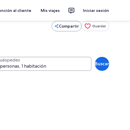
nción al cliente
Mis viajes
Iniciar sesión
Compartir
Guardar
uéspedes
Buscar