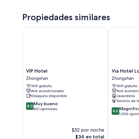
Propiedades similares
VIP Hotel
Via Hotel Loft
VIP
Via
VIP Hotel
Via Hotel L
Hotel
Hotel
Zhongshan
Zhongshan
Zhongshan
Loft
Wifi gratuito
Wifi gratuito
Zhongshan
Aire acondicionado
Aire acondic
Desayuno disponible
Lavandería
Servicio de l
8.0
Muy bueno
8.0
9.0
Magnífic
de
601 opiniones
9.0
de
1,006 opini
10,
10,
Muy
Magnífico,
bueno,
$32 por noche
1,006
601
El
opiniones
$34 en total
opiniones