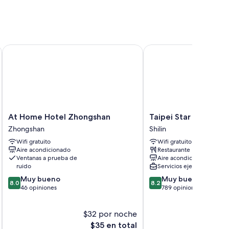
ue incluyen wifi gratis y agua embotellada gratis.
At Home Hotel Zhongshan
Taipei Star Beauty Reso
télite
At
Taipei
At Home Hotel Zhongshan
Taipei Star Beauty R
Home
Star
Zhongshan
Shilin
Hotel
Beauty
Wifi gratuito
Wifi gratuito
Zhongshan
Resort
Aire acondicionado
Restaurante
Zhongshan
Hotel
Ventanas a prueba de
Aire acondicionado
Shilin
ruido
Servicios ejecutivos
8.0
8.2
Muy bueno
Muy bueno
8.0
8.2
de
de
46 opiniones
789 opiniones
10,
10,
Muy
Muy
$32 por noche
$
bueno,
bueno,
46
El
789
$35 en total