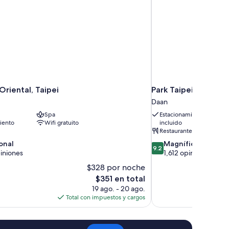
riental, Taipei
Park Taipei Hotel
Daan
Spa
Estacionamiento
iento
Wifi gratuito
incluido
Restaurante
9.2
onal
Magnífico
9.2
de
iniones
1,612 opiniones
10,
$328 por noche
,
Magnífico,
El
$351 en total
1,612
precio
19 ago. - 20 ago.
opiniones
actual
Total con impuestos y cargos
es
de
$351