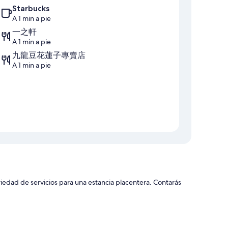
Starbucks
A 1 min a pie
一之軒
A 1 min a pie
九龍豆花蓮子專賣店
A 1 min a pie
iedad de servicios para una estancia placentera. Contarás