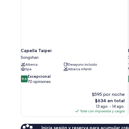
Capella Taipei
Songshan
Alberca
Desayuno incluido
Spa
Alberca infantil
9.6
Excepcional
9.6
de
70 opiniones
10,
Excepcional,
$595 por noche
70
El
$634 en total
opiniones
precio
13 ago. - 14 ago.
actual
Total con impuestos y cargos
es
de
$634
Inicia sesión y reserva para acumular c