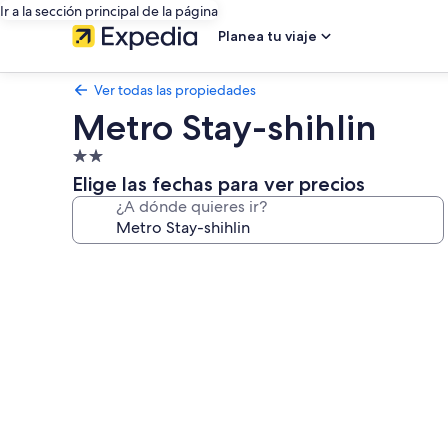
Ir a la sección principal de la página
Planea tu viaje
Ver todas las propiedades
Metro Stay-shihlin
Propiedad
de
Elige las fechas para ver precios
2.0
¿A dónde quieres ir?
estrellas
Galería
de
fotos
de
Metro
Stay-
shihlin