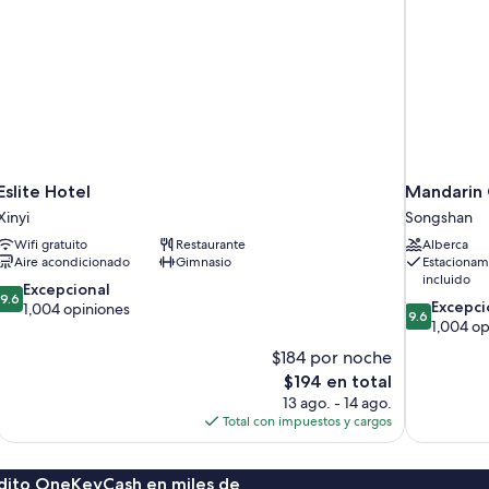
Eslite Hotel
Mandarin O
Xinyi
Songshan
Wifi gratuito
Restaurante
Alberca
Aire acondicionado
Gimnasio
Estacionam
incluido
9.6
Excepcional
9.6
9.6
Excepci
de
1,004 opiniones
9.6
de
1,004 op
10,
10,
Excepcional,
$184 por noche
Excepcional
1,004
El
$194 en total
1,004
opiniones
precio
13 ago. - 14 ago.
opiniones
actual
Total con impuestos y cargos
es
de
$194
rédito OneKeyCash en miles de