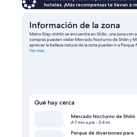
hoteles. ¡Más recompensas te llevan a m
Información de la zona
Metro Stay-shihlin se encuentra en Shilin, una zona con a
compras pueden visitar Mercado Nocturno de Shilin y M
apreciar la belleza natural de la zona pueden ir a Parq
Asiste a un evento o partido en Estadio de Taipei, y haz 
Ver más
imperdibles del lugar.
Visita nuestra guía de Taipéi
Qué hay cerca
Mercado Nocturno de Shilin
A 7 min a pie
- 0.4 mi
Parque de diversiones para