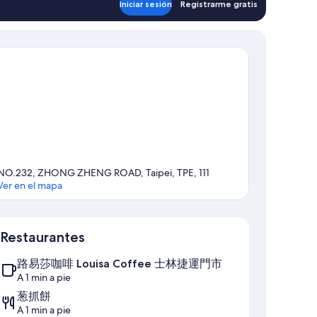
Iniciar sesión
Registrarme gratis
NO.232, ZHONG ZHENG ROAD, Taipei, TPE, 111
Ver en el mapa
Sección del mapa
Restaurantes
路易莎咖啡 Louisa Coffee 士林捷運門市
A 1 min a pie
葱抓餅
A 1 min a pie