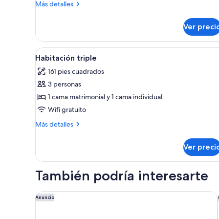
2
Más
Más detalles
camas
detalles
sobre
individuales,
Ver preci
Habitación
2
con
camas
2
Abrir
Una habitación de hotel con d
5
individuales
camas
Habitación triple
todas
individuales,
161 pies cuadrados
2
las
camas
3 personas
fotos
individuales
de
1 cama matrimonial y 1 cama individual
Habitación
Wifi gratuito
triple
Más
Más detalles
detalles
sobre
Ver preci
Habitación
triple
También podría interesarte
Capella Taipei
Anuncio