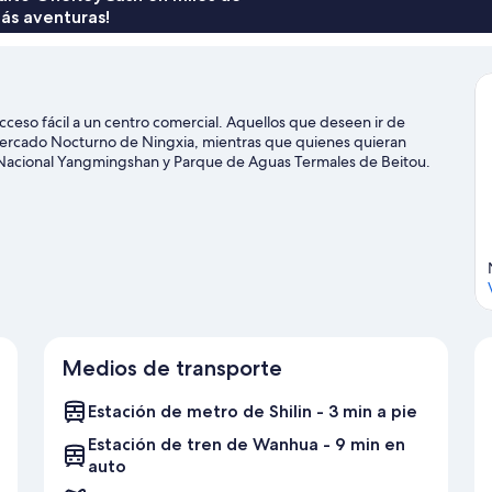
ás aventuras!
cceso fácil a un centro comercial. Aquellos que deseen ir de
ercado Nocturno de Ningxia, mientras que quienes quieran
ue Nacional Yangmingshan y Parque de Aguas Termales de Beitou.
algo de tiempo para conocer Zoo de Taipei, una de las atracciones
Medios de transporte
Estación de metro de Shilin - 3 min a pie
Estación de tren de Wanhua - 9 min en
auto