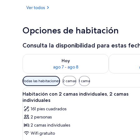
Ver todos
Habitación dob
Opciones de habitación
Consulta la disponibilidad para estas fec
Consulta la disponibilidad para hoy ago 7 - ago 8
Consulta la d
Hoy
ago 7 - ago 8
Filtros
Todas las habitaciones
2 camas
1 cama
disponibles
Abrir
Habitación de hotel con dos c
para
5
Habitación con 2 camas individuales, 2 camas
todas
las
individuales
las
habitaciones
161 pies cuadrados
fotos
2 personas
de
2 camas individuales
Habitación
con
Wifi gratuito