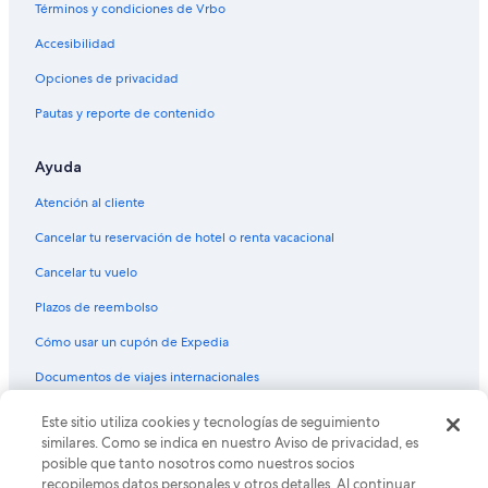
Términos y condiciones de Vrbo
Accesibilidad
Opciones de privacidad
Pautas y reporte de contenido
Ayuda
Atención al cliente
Cancelar tu reservación de hotel o renta vacacional
Cancelar tu vuelo
Plazos de reembolso
Cómo usar un cupón de Expedia
Documentos de viajes internacionales
Este sitio utiliza cookies y tecnologías de seguimiento
© 2026 Expedia, Inc., una empresa de Expedia Group. Todos los
derechos reservados. Expedia y el logo de Expedia son marcas
similares. Como se indica en nuestro Aviso de privacidad, es
registradas o marcas comerciales de Expedia, Inc. CST# 2029030-50.
posible que tanto nosotros como nuestros socios
recopilemos datos personales y otros detalles. Al continuar