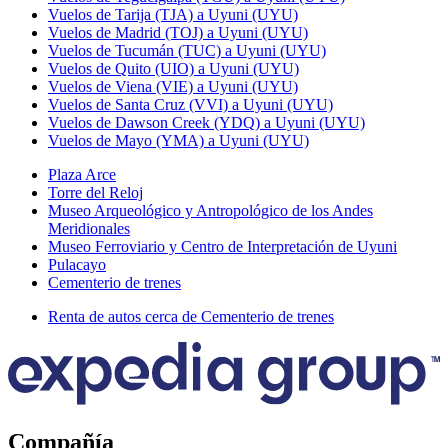
Vuelos de Tarija (TJA) a Uyuni (UYU)
Vuelos de Madrid (TOJ) a Uyuni (UYU)
Vuelos de Tucumán (TUC) a Uyuni (UYU)
Vuelos de Quito (UIO) a Uyuni (UYU)
Vuelos de Viena (VIE) a Uyuni (UYU)
Vuelos de Santa Cruz (VVI) a Uyuni (UYU)
Vuelos de Dawson Creek (YDQ) a Uyuni (UYU)
Vuelos de Mayo (YMA) a Uyuni (UYU)
Plaza Arce
Torre del Reloj
Museo Arqueológico y Antropológico de los Andes
Meridionales
Museo Ferroviario y Centro de Interpretación de Uyuni
Pulacayo
Cementerio de trenes
Renta de autos cerca de Cementerio de trenes
Compañía