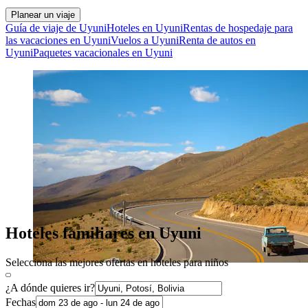
Planear un viaje
Guía de viaje de Uyuni
Hoteles en Uyuni
Rentas de hospedaje para
las vacaciones en Uyuni
Vuelos a Uyuni
Renta de autos en
Uyuni
Paquetes vacacionales en Uyuni
Hoteles familiares en Uyuni
Selecciona las mejores ofertas en hoteles para niños
¿A dónde quieres ir?
Fechas