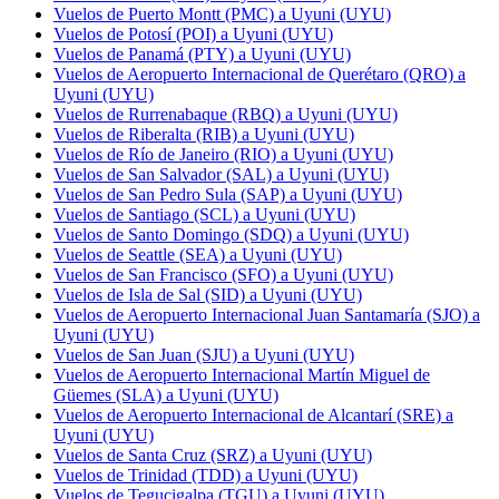
Vuelos de Puerto Montt (PMC) a Uyuni (UYU)
Vuelos de Potosí (POI) a Uyuni (UYU)
Vuelos de Panamá (PTY) a Uyuni (UYU)
Vuelos de Aeropuerto Internacional de Querétaro (QRO) a
Uyuni (UYU)
Vuelos de Rurrenabaque (RBQ) a Uyuni (UYU)
Vuelos de Riberalta (RIB) a Uyuni (UYU)
Vuelos de Río de Janeiro (RIO) a Uyuni (UYU)
Vuelos de San Salvador (SAL) a Uyuni (UYU)
Vuelos de San Pedro Sula (SAP) a Uyuni (UYU)
Vuelos de Santiago (SCL) a Uyuni (UYU)
Vuelos de Santo Domingo (SDQ) a Uyuni (UYU)
Vuelos de Seattle (SEA) a Uyuni (UYU)
Vuelos de San Francisco (SFO) a Uyuni (UYU)
Vuelos de Isla de Sal (SID) a Uyuni (UYU)
Vuelos de Aeropuerto Internacional Juan Santamaría (SJO) a
Uyuni (UYU)
Vuelos de San Juan (SJU) a Uyuni (UYU)
Vuelos de Aeropuerto Internacional Martín Miguel de
Güemes (SLA) a Uyuni (UYU)
Vuelos de Aeropuerto Internacional de Alcantarí (SRE) a
Uyuni (UYU)
Vuelos de Santa Cruz (SRZ) a Uyuni (UYU)
Vuelos de Trinidad (TDD) a Uyuni (UYU)
Vuelos de Tegucigalpa (TGU) a Uyuni (UYU)