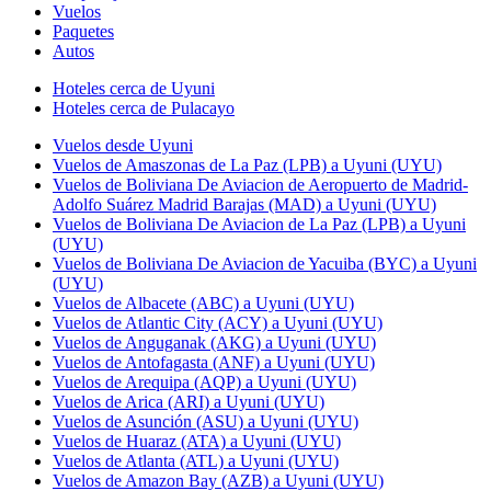
Vuelos
Paquetes
Autos
Hoteles cerca de Uyuni
Hoteles cerca de Pulacayo
Vuelos desde Uyuni
Vuelos de Amaszonas de La Paz (LPB) a Uyuni (UYU)
Vuelos de Boliviana De Aviacion de Aeropuerto de Madrid-
Adolfo Suárez Madrid Barajas (MAD) a Uyuni (UYU)
Vuelos de Boliviana De Aviacion de La Paz (LPB) a Uyuni
(UYU)
Vuelos de Boliviana De Aviacion de Yacuiba (BYC) a Uyuni
(UYU)
Vuelos de Albacete (ABC) a Uyuni (UYU)
Vuelos de Atlantic City (ACY) a Uyuni (UYU)
Vuelos de Anguganak (AKG) a Uyuni (UYU)
Vuelos de Antofagasta (ANF) a Uyuni (UYU)
Vuelos de Arequipa (AQP) a Uyuni (UYU)
Vuelos de Arica (ARI) a Uyuni (UYU)
Vuelos de Asunción (ASU) a Uyuni (UYU)
Vuelos de Huaraz (ATA) a Uyuni (UYU)
Vuelos de Atlanta (ATL) a Uyuni (UYU)
Vuelos de Amazon Bay (AZB) a Uyuni (UYU)