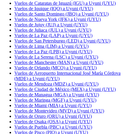
Vuelos de Cataratas de Iguazú (IGU) a Uyuni (UYU)
Vuelos de Iquique (IQQ) a Uyuni (UYU)
Vuelos de Santo Domingo (JBQ) a Uyuni (UYU)
Vuelos de Nueva York (JFK) a Uyuni (UYU)
Vuelos de Jujuy (JUJ) a Uyuni (UYU)
Vuelos de Juliaca (JUL) a Uyuni (UYU)
Vuelos de La Paz (LAP) a Uyuni (UYU)
Vuelos de San Petersburgo (LED) a Uyuni (UYU)
Vuelos de Lima (LIM) a Uyuni (UYU)
Vuelos de La Paz (LPB) a Uyuni (UYU)
Vuelos de La Serena (LSC) a Uyuni (UYU)
Vuelos de Manchester (MAN) a Uyuni (UYU)
Vuelos de Orlando (MCO) a Uyuni (UYU)
Vuelos de Aeropuerto Internacional José María Córdova
(MDE) a Uyuni (UYU)
Vuelos de Mendoza (MDZ) a Uyuni (UYU)
Vuelos de Ciudad de México (MEX) a Uyuni (UYU)
Vuelos de Managua (MGA) a Uyuni (UYU)
Vuelos de Maringa (MGF) a Uyuni (UYU)
Vuelos de Miami (MIA) a Uyuni (UYU)
Vuelos de Montevideo (MVD) a Uyuni (UYU)
Vuelos de Oruro (ORU) a Uyuni (UYU)
Vuelos de Osaka (OSA) a Uyuni (UYU)
Vuelos de Puebla (PBC) a Uyuni (UYU)
Vuelos de Pisco (PIO) a Uyuni (UYU)