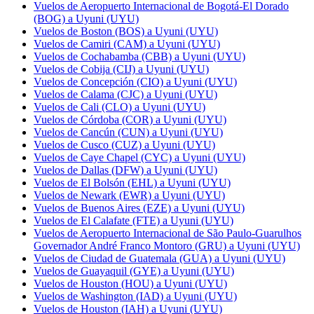
Vuelos de Aeropuerto Internacional de Bogotá-El Dorado
(BOG) a Uyuni (UYU)
Vuelos de Boston (BOS) a Uyuni (UYU)
Vuelos de Camiri (CAM) a Uyuni (UYU)
Vuelos de Cochabamba (CBB) a Uyuni (UYU)
Vuelos de Cobija (CIJ) a Uyuni (UYU)
Vuelos de Concepción (CIO) a Uyuni (UYU)
Vuelos de Calama (CJC) a Uyuni (UYU)
Vuelos de Cali (CLO) a Uyuni (UYU)
Vuelos de Córdoba (COR) a Uyuni (UYU)
Vuelos de Cancún (CUN) a Uyuni (UYU)
Vuelos de Cusco (CUZ) a Uyuni (UYU)
Vuelos de Caye Chapel (CYC) a Uyuni (UYU)
Vuelos de Dallas (DFW) a Uyuni (UYU)
Vuelos de El Bolsón (EHL) a Uyuni (UYU)
Vuelos de Newark (EWR) a Uyuni (UYU)
Vuelos de Buenos Aires (EZE) a Uyuni (UYU)
Vuelos de El Calafate (FTE) a Uyuni (UYU)
Vuelos de Aeropuerto Internacional de São Paulo-Guarulhos
Governador André Franco Montoro (GRU) a Uyuni (UYU)
Vuelos de Ciudad de Guatemala (GUA) a Uyuni (UYU)
Vuelos de Guayaquil (GYE) a Uyuni (UYU)
Vuelos de Houston (HOU) a Uyuni (UYU)
Vuelos de Washington (IAD) a Uyuni (UYU)
Vuelos de Houston (IAH) a Uyuni (UYU)