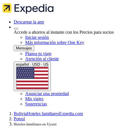
Descargar la app
Accede a ahorros al instante con los Precios para socios
Iniciar sesión
Más información sobre One Key
Mensajes
Planea tu viaje
Atención al cliente
español · USD · US
Anunciar una propiedad
Mis viajes
Sugerencias
Bolivia
Hoteles familiares
Expedia.com
Potosí
Hoteles familiares en Uyuni