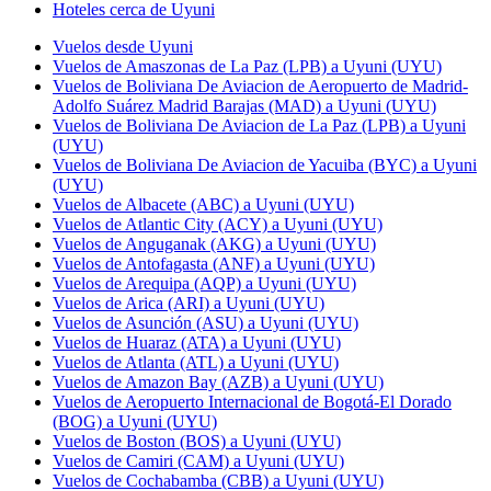
Hoteles cerca de Uyuni
Vuelos desde Uyuni
Vuelos de Amaszonas de La Paz (LPB) a Uyuni (UYU)
Vuelos de Boliviana De Aviacion de Aeropuerto de Madrid-
Adolfo Suárez Madrid Barajas (MAD) a Uyuni (UYU)
Vuelos de Boliviana De Aviacion de La Paz (LPB) a Uyuni
(UYU)
Vuelos de Boliviana De Aviacion de Yacuiba (BYC) a Uyuni
(UYU)
Vuelos de Albacete (ABC) a Uyuni (UYU)
Vuelos de Atlantic City (ACY) a Uyuni (UYU)
Vuelos de Anguganak (AKG) a Uyuni (UYU)
Vuelos de Antofagasta (ANF) a Uyuni (UYU)
Vuelos de Arequipa (AQP) a Uyuni (UYU)
Vuelos de Arica (ARI) a Uyuni (UYU)
Vuelos de Asunción (ASU) a Uyuni (UYU)
Vuelos de Huaraz (ATA) a Uyuni (UYU)
Vuelos de Atlanta (ATL) a Uyuni (UYU)
Vuelos de Amazon Bay (AZB) a Uyuni (UYU)
Vuelos de Aeropuerto Internacional de Bogotá-El Dorado
(BOG) a Uyuni (UYU)
Vuelos de Boston (BOS) a Uyuni (UYU)
Vuelos de Camiri (CAM) a Uyuni (UYU)
Vuelos de Cochabamba (CBB) a Uyuni (UYU)