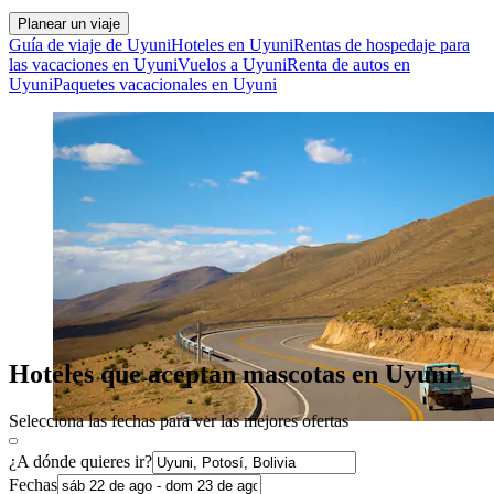
Planear un viaje
Guía de viaje de Uyuni
Hoteles en Uyuni
Rentas de hospedaje para
las vacaciones en Uyuni
Vuelos a Uyuni
Renta de autos en
Uyuni
Paquetes vacacionales en Uyuni
Hoteles que aceptan mascotas en Uyuni
Selecciona las fechas para ver las mejores ofertas
¿A dónde quieres ir?
Fechas