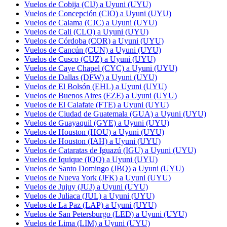
Vuelos de Cobija (CIJ) a Uyuni (UYU)
Vuelos de Concepción (CIO) a Uyuni (UYU)
Vuelos de Calama (CJC) a Uyuni (UYU)
Vuelos de Cali (CLO) a Uyuni (UYU)
Vuelos de Córdoba (COR) a Uyuni (UYU)
Vuelos de Cancún (CUN) a Uyuni (UYU)
Vuelos de Cusco (CUZ) a Uyuni (UYU)
Vuelos de Caye Chapel (CYC) a Uyuni (UYU)
Vuelos de Dallas (DFW) a Uyuni (UYU)
Vuelos de El Bolsón (EHL) a Uyuni (UYU)
Vuelos de Buenos Aires (EZE) a Uyuni (UYU)
Vuelos de El Calafate (FTE) a Uyuni (UYU)
Vuelos de Ciudad de Guatemala (GUA) a Uyuni (UYU)
Vuelos de Guayaquil (GYE) a Uyuni (UYU)
Vuelos de Houston (HOU) a Uyuni (UYU)
Vuelos de Houston (IAH) a Uyuni (UYU)
Vuelos de Cataratas de Iguazú (IGU) a Uyuni (UYU)
Vuelos de Iquique (IQQ) a Uyuni (UYU)
Vuelos de Santo Domingo (JBQ) a Uyuni (UYU)
Vuelos de Nueva York (JFK) a Uyuni (UYU)
Vuelos de Jujuy (JUJ) a Uyuni (UYU)
Vuelos de Juliaca (JUL) a Uyuni (UYU)
Vuelos de La Paz (LAP) a Uyuni (UYU)
Vuelos de San Petersburgo (LED) a Uyuni (UYU)
Vuelos de Lima (LIM) a Uyuni (UYU)