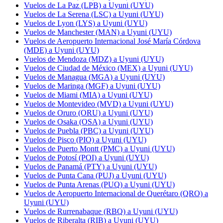
Vuelos de La Paz (LPB) a Uyuni (UYU)
Vuelos de La Serena (LSC) a Uyuni (UYU)
Vuelos de Lyon (LYS) a Uyuni (UYU)
Vuelos de Manchester (MAN) a Uyuni (UYU)
Vuelos de Aeropuerto Internacional José María Córdova
(MDE) a Uyuni (UYU)
Vuelos de Mendoza (MDZ) a Uyuni (UYU)
Vuelos de Ciudad de México (MEX) a Uyuni (UYU)
Vuelos de Managua (MGA) a Uyuni (UYU)
Vuelos de Maringa (MGF) a Uyuni (UYU)
Vuelos de Miami (MIA) a Uyuni (UYU)
Vuelos de Montevideo (MVD) a Uyuni (UYU)
Vuelos de Oruro (ORU) a Uyuni (UYU)
Vuelos de Osaka (OSA) a Uyuni (UYU)
Vuelos de Puebla (PBC) a Uyuni (UYU)
Vuelos de Pisco (PIO) a Uyuni (UYU)
Vuelos de Puerto Montt (PMC) a Uyuni (UYU)
Vuelos de Potosí (POI) a Uyuni (UYU)
Vuelos de Panamá (PTY) a Uyuni (UYU)
Vuelos de Punta Cana (PUJ) a Uyuni (UYU)
Vuelos de Punta Arenas (PUQ) a Uyuni (UYU)
Vuelos de Aeropuerto Internacional de Querétaro (QRO) a
Uyuni (UYU)
Vuelos de Rurrenabaque (RBQ) a Uyuni (UYU)
Vuelos de Riberalta (RIB) a Uyuni (UYU)