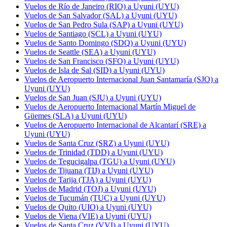
Vuelos de Río de Janeiro (RIO) a Uyuni (UYU)
Vuelos de San Salvador (SAL) a Uyuni (UYU)
Vuelos de San Pedro Sula (SAP) a Uyuni (UYU)
Vuelos de Santiago (SCL) a Uyuni (UYU)
Vuelos de Santo Domingo (SDQ) a Uyuni (UYU)
Vuelos de Seattle (SEA) a Uyuni (UYU)
Vuelos de San Francisco (SFO) a Uyuni (UYU)
Vuelos de Isla de Sal (SID) a Uyuni (UYU)
Vuelos de Aeropuerto Internacional Juan Santamaría (SJO) a
Uyuni (UYU)
Vuelos de San Juan (SJU) a Uyuni (UYU)
Vuelos de Aeropuerto Internacional Martín Miguel de
Güemes (SLA) a Uyuni (UYU)
Vuelos de Aeropuerto Internacional de Alcantarí (SRE) a
Uyuni (UYU)
Vuelos de Santa Cruz (SRZ) a Uyuni (UYU)
Vuelos de Trinidad (TDD) a Uyuni (UYU)
Vuelos de Tegucigalpa (TGU) a Uyuni (UYU)
Vuelos de Tijuana (TIJ) a Uyuni (UYU)
Vuelos de Tarija (TJA) a Uyuni (UYU)
Vuelos de Madrid (TOJ) a Uyuni (UYU)
Vuelos de Tucumán (TUC) a Uyuni (UYU)
Vuelos de Quito (UIO) a Uyuni (UYU)
Vuelos de Viena (VIE) a Uyuni (UYU)
Vuelos de Santa Cruz (VVI) a Uyuni (UYU)