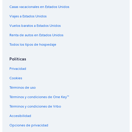
Casas vacacionales en Estados Unidos
Hostales en Girardota
Viajes a Estados Unidos
Hoteles con alberca en Girardota
Hoteles Estelar en Girardota
Vuelos baratos a Estados Unidos
Hoteles en Girardota
Renta de autos en Estados Unidos
Lodges en Girardota
Todos los tipos de hospedaje
Villas en Girardota
Políticas
Hoteles cerca de Estación de metro Niquia
Privacidad
Hoteles cerca de Star Sport Center
Cookies
Hoteles de lujo en Copacabana
Hoteles en Copacabana
Términos de uso
Hoteles 5 estrellas en El Rosario
Términos y condiciones de One Key™
Hoteles en El Rosario
Términos y condiciones de Vrbo
Hoteles baratos en Medellín
Accesibilidad
Hoteles en Medellín
Opciones de privacidad