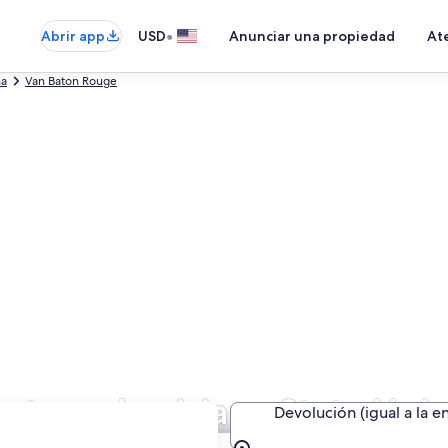
•
Abrir app
USD
Anunciar una propiedad
Ate
na
Van Baton Rouge
ta en Louisiana State Univ
Devolución (igual a la e