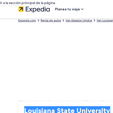
Ir a la sección principal de la página
Planea tu viaje
Expedia.com
Renta de autos
Van Estados Unidos
Van Louisia
Renta de autos Camione
Entrega
Entrega
Louisiana State University