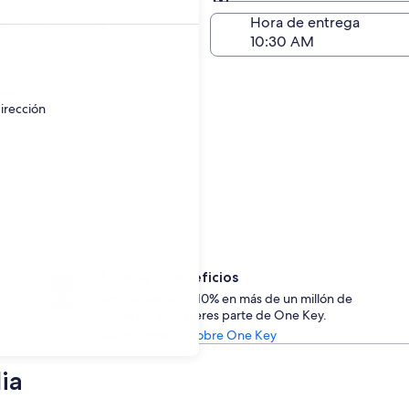
Devolución (igual a la e
a de devolución
Hora de entrega
go
ayor.
irección
Accede a beneficios
Ahorra desde un 10% en más de un millón de
rentas de auto si eres parte de One Key.
Ver información sobre One Key
ia