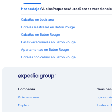
Hospedajes
Vuelos
Paquetes
Autos
Rentas vacacionale
Cabañas en Louisiana
Hoteles 4 estrellas en Baton Rouge
Cabañas en Baton Rouge
Casas vacacionales en Baton Rouge
Apartamentos en Baton Rouge
Hoteles con casino en Baton Rouge
Hoteles todo incluido en Baton Rouge
Hoteles en la playa en Baton Rouge
Hoteles históricos en Baton Rouge
Hoteles baratos en Baton Rouge
Compañía
Ideas par
Hoteles cerca del bosque en Baton Rouge
Quiénes somos
Lugares turí
Hoteles con cocina en Baton Rouge
Empleo
Hoteles en 
Hoteles con estacionamiento en Baton Rouge