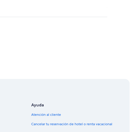
e
Ayuda
ton Rouge
Atención al cliente
 Baton Rouge
Cancelar tu reservación de hotel o renta vacacional
aton Rouge