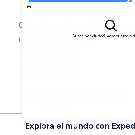
Entrega
Fecha de entrega
Fech
22 ago
23 a
Conductor menor de 30 o mayor de 70 años
Puede ser necesario un cargo extra por conductor joven o adulto m
Busca por ciudad, aeropuerto o d
Incluir tarifas para socios AARP
La membresía se verificará en la entrega.
Tengo un código de descuento
Buscar
Anticípate a los cambios de planes
Cancela sin penalización en rentas de auto
seleccionadas.
Explora el mundo con Exped