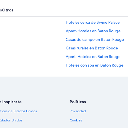
s
Otros
Hoteles cerca de Swine Palace
Apart-Hoteles en Baton Rouge
Casas de campo en Baton Rouge
Casas rurales en Baton Rouge
Apart-Hoteles en Baton Rouge
Hoteles con spa en Baton Rouge
Hoteles de lujo en Baton Rouge
Hoteles familiares en Baton Rouge
Hoteles románticos en Baton Roug
Hoteles boutique en Baton Rouge
a inspirarte
Políticas
Hoteles con aguas termales en Ba
sticos de Estados Unidos
Privacidad
Hoteles con desayuno incluido en
Estados Unidos
Cookies
Hoteles con parque acuático en B