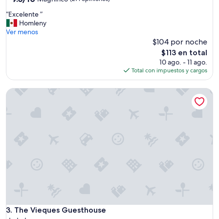
de
t
estrellas
“
“Excelente ”
10,
v
E
Homleny
Magnífico,
.
x
Ver menos
(271
A
c
$104 por noche
opiniones)
i
e
r
El
$113 en total
l
e
precio
10 ago. - 11 ago.
e
e
actual
Total con impuestos y cargos
n
n
es
t
m
de
The Vieques Guesthouse
e
u
$113
”
y
b
u
e
n
a
s
c
o
n
d
i
The Vieques Guesthouse
3. The Vieques Guesthouse
c
i