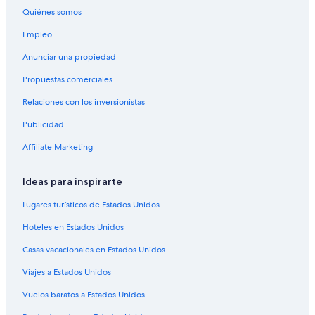
Villas en Roosevelt Roads
Quiénes somos
Hoteles en Bravos de Boston
Empleo
Hoteles cerca de Puerto de Isabel Segunda
Anunciar una propiedad
Hoteles en Villa Borinquen
Propuestas comerciales
B&B en Isla de Vieques
Relaciones con los inversionistas
Campings en Isla de Vieques
Publicidad
Casas de ciudad en Isla de Vieques
Casas de huéspedes en Isla de Vieques
Affiliate Marketing
Casas vacacionales en Isla de Vieques
Ideas para inspirarte
Casas flotantes en Isla de Vieques
Lugares turísticos de Estados Unidos
Resorts en Isla de Vieques
Hoteles en Estados Unidos
Apartamentos en Isla de Vieques
Casas vacacionales en Estados Unidos
Hoteles con spa en Isla de Vieques
Viajes a Estados Unidos
Hoteles todo incluido en Isla de Vieques
Hoteles de lujo en Isla de Vieques
Vuelos baratos a Estados Unidos