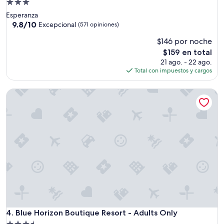
Propiedad
o
de
Esperanza
n
3.0
9.8
9.8/10
Excepcional
(571 opiniones)
e
de
estrellas
s
$146 por noche
10,
.
Excepcional,
El
$159 en total
C
(571
precio
21 ago. - 22 ago.
o
opiniones)
actual
Total con impuestos y cargos
c
es
i
de
n
Blue Horizon Boutique Resort - Adults Only
$159
a
c
o
m
p
l
e
t
a
.
”
Blue Horizon Boutique Resort - Adults Only
4. Blue Horizon Boutique Resort - Adults Only