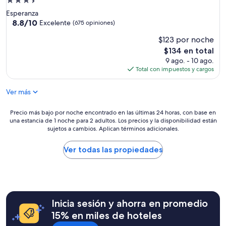
Propiedad
de
Esperanza
3.5
8.8
8.8/10
Excelente
(675 opiniones)
de
estrellas
$123 por noche
10,
Excelente,
El
$134 en total
(675
precio
9 ago. - 10 ago.
opiniones)
actual
Total con impuestos y cargos
es
de
Ver más
$134
Precio
Precio más bajo por noche encontrado en las últimas 24 horas, con base en
una estancia de 1 noche para 2 adultos. Los precios y la disponibilidad están
más
sujetos a cambios. Aplican términos adicionales.
bajo
por
noche
Ver todas las propiedades
encontrado
en
las
últimas
24
Inicia sesión y ahorra en promedio
horas,
con
15% en miles de hoteles
base