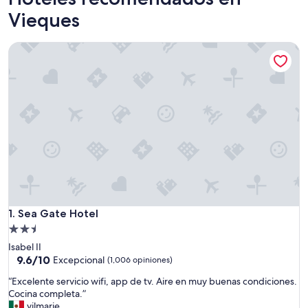
Vieques
Sea Gate Hotel
Sea Gate Hotel
1. Sea Gate Hotel
Propiedad
de
Isabel II
2.5
9.6
9.6/10
Excepcional
(1,006 opiniones)
de
estrellas
“
“Excelente servicio wifi, app de tv. Aire en muy buenas condiciones.
10,
E
Cocina completa.”
Excepcional,
x
vilmarie
(1,006