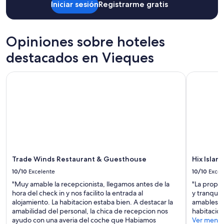
Iniciar sesión
Registrarme gratis
en
una
estancia
de
Opiniones sobre hoteles
1
noche
destacados en Vieques
para
2
Trade Winds Restaurant & Guesthouse
Hix Island
adultos.
Los
precios
y
la
disponibilidad
están
sujetos
a
cambios.
Trade Winds Restaurant & Guesthouse
Hix Islan
Aplican
10/10
Excelente
10/10
Excel
términos
"Muy amable la recepcionista, llegamos antes de la
"La propie
adicionales.
hora del check in y nos facilito la entrada al
y tranquil
alojamiento. La habitacion estaba bien. A destacar la
amables y 
amabilidad del personal, la chica de recepcion nos
habitación
ayudo con una averia del coche que Habiamos
Ver meno