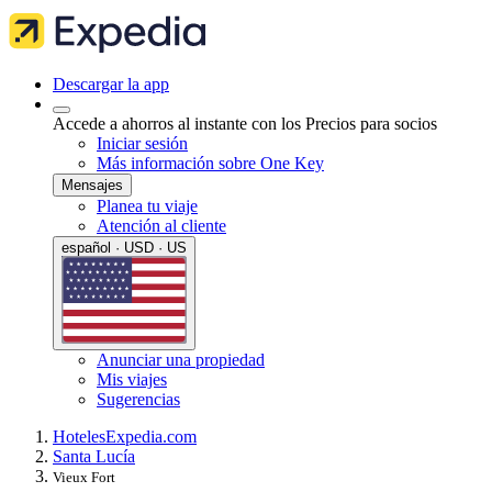
Descargar la app
Accede a ahorros al instante con los Precios para socios
Iniciar sesión
Más información sobre One Key
Mensajes
Planea tu viaje
Atención al cliente
español · USD · US
Anunciar una propiedad
Mis viajes
Sugerencias
Hoteles
Expedia.com
Santa Lucía
Vieux Fort