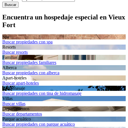
Buscar
Encuentra un hospedaje especial en Vieux
Fort
Spa
Buscar propiedades con spa
Resorts
Buscar resorts
Familias
Buscar propiedades familiares
Alberca
Buscar propiedades con alberca
Apart-hoteles
Buscar apart-hoteles
Hidromasaje
Buscar propiedades con tina de hidromasaje
Villas
Buscar villas
Departa­mentos
Buscar departamentos
Parque acuático
Buscar propiedades con parque acuático