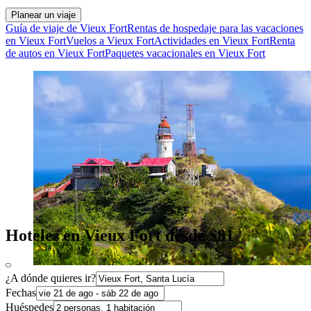
Planear un viaje
Guía de viaje de Vieux Fort
Rentas de hospedaje para las vacaciones
en Vieux Fort
Vuelos a Vieux Fort
Actividades en Vieux Fort
Renta
de autos en Vieux Fort
Paquetes vacacionales en Vieux Fort
Hoteles en Vieux Fort desde $81
¿A dónde quieres ir?
Fechas
Huéspedes