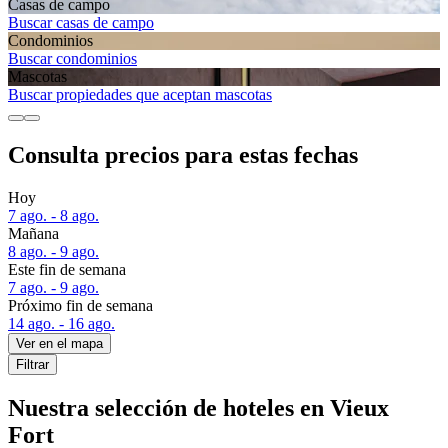
Casas de campo
Buscar casas de campo
Condominios
Buscar condominios
Mascotas
Buscar propiedades que aceptan mascotas
Consulta precios para estas fechas
Hoy
7 ago. - 8 ago.
Mañana
8 ago. - 9 ago.
Este fin de semana
7 ago. - 9 ago.
Próximo fin de semana
14 ago. - 16 ago.
Ver en el mapa
Filtrar
Nuestra selección de hoteles en Vieux
Fort