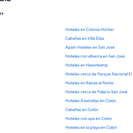
es
E
Hoteles en Colonia Hocker
n
E
Cabañas en Villa Elisa
l
n
a
E
Apart-Hoteles en San José
l
c
n
a
e
E
Hoteles con alberca en San José
l
c
p
n
a
e
E
Hoteles en Hasenkamp
a
l
c
p
n
r
a
e
E
Hoteles cerca de Parque Nacional El
a
l
a
c
p
n
r
a
a
e
E
Hoteles en Raíces al Norte
a
l
a
c
b
p
n
r
a
a
e
E
Hoteles cerca de Palacio San José
r
a
l
a
c
b
p
n
i
r
a
a
e
E
Hoteles 4 estrellas en Colón
r
a
l
r
a
c
b
p
n
i
r
a
l
a
e
E
Cabañas en Colón
r
a
l
r
a
c
a
b
p
n
i
r
a
l
a
e
E
Hoteles con spa en Colón
p
r
a
l
r
a
c
a
b
p
n
á
i
r
a
l
a
e
E
Hoteles en la playa en Colón
p
r
a
l
g
r
a
c
a
b
p
n