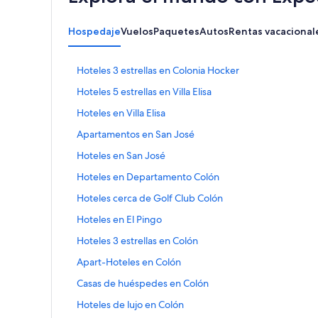
Hospedaje
Vuelos
Paquetes
Autos
Rentas vacacional
E
Hoteles 3 estrellas en Colonia Hocker
n
E
Hoteles 5 estrellas en Villa Elisa
l
n
a
E
Hoteles en Villa Elisa
l
c
n
a
e
E
Apartamentos en San José
l
c
p
n
a
e
E
Hoteles en San José
a
l
c
p
n
r
a
e
E
Hoteles en Departamento Colón
a
l
a
c
p
n
r
a
a
e
E
Hoteles cerca de Golf Club Colón
a
l
a
c
b
p
n
r
a
a
e
E
Hoteles en El Pingo
r
a
l
a
c
b
p
n
i
r
a
a
e
E
Hoteles 3 estrellas en Colón
r
a
l
r
a
c
b
p
n
i
r
a
l
a
e
E
Apart-Hoteles en Colón
r
a
l
r
a
c
a
b
p
n
i
r
a
l
a
e
E
Casas de huéspedes en Colón
p
r
a
l
r
a
c
a
b
p
n
á
i
r
a
l
a
e
E
Hoteles de lujo en Colón
p
r
a
l
g
r
a
c
a
b
p
n