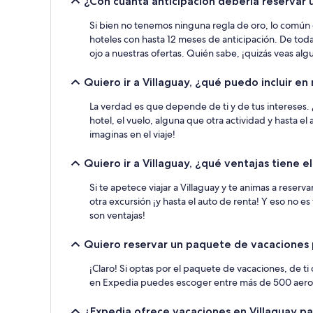
¿Con cuánta anticipación debería reservar u
Si bien no tenemos ninguna regla de oro, lo común e
hoteles con hasta 12 meses de anticipación. De tod
ojo a nuestras ofertas. Quién sabe, ¡quizás veas alg
Quiero ir a Villaguay, ¿qué puedo incluir e
La verdad es que depende de ti y de tus intereses. 
hotel, el vuelo, alguna que otra actividad y hasta e
imaginas en el viaje!
Quiero ir a Villaguay, ¿qué ventajas tiene 
Si te apetece viajar a Villaguay y te animas a rese
otra excursión ¡y hasta el auto de renta! Y eso no 
son ventajas!
Quiero reservar un paquete de vacaciones p
¡Claro! Si optas por el paquete de vacaciones, de ti
en Expedia puedes escoger entre más de 500 aerolín
¿Expedia ofrece vacaciones en Villaguay p