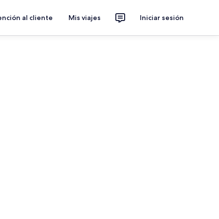
nción al cliente
Mis viajes
Iniciar sesión