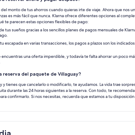
e del monto de tus ahorros cuando quieras irte de viaje. Ahora que nos
anzas es más fácil que nunca. Klarna ofrece diferentes opciones al complet
é te parecen estas opciones flexibles de pago:
 de tus sueños gracias a los sencillos planes de pagos mensuales de Kla
pago.
 tu escapada en varias transacciones, los pagos a plazos son los indicado
 encuentras una oferta imperdible, y todavía te falta ahorrar un poco más
.
 la reserva del paquete de Villaguay?
ay y tienes que cancelarlo o modificarlo, te ayudamos. La vida trae sorpr
ita durante las 24 horas siguientes a la reserva. Con todo, te recome
 para confirmarlo. Si nos necesitas, recuerda que estamos a tu disposició
dia