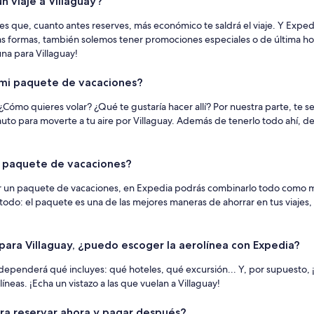
n viaje a Villaguay?
s que, cuanto antes reserves, más económico te saldrá el viaje. Y Expedi
as formas, también solemos tener promociones especiales o de última ho
una para Villaguay!
n mi paquete de vacaciones?
¿Cómo quieres volar? ¿Qué te gustaría hacer allí? Por nuestra parte, te s
l auto para moverte a tu aire por Villaguay. Además de tenerlo todo ahí, d
el paquete de vacaciones?
rvar un paquete de vacaciones, en Expedia podrás combinarlo todo como m
es todo: el paquete es una de las mejores maneras de ahorrar en tus viaje
ara Villaguay, ¿puedo escoger la aerolínea con Expedia?
 dependerá qué incluyes: qué hoteles, qué excursión... Y, por supuesto, 
eas. ¡Echa un vistazo a las que vuelan a Villaguay!
ara reservar ahora y pagar después?