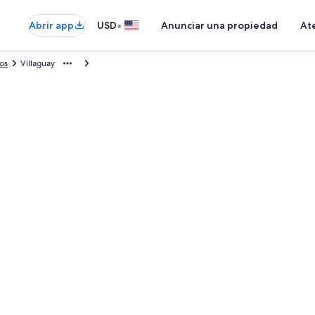
•
Abrir app
USD
Anunciar una propiedad
Ate
íos
Villaguay