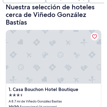
Nuestra selección de hoteles
cerca de Viñedo González
Bastías
Casa Bouchon Hotel Boutique
Casa Bouchon Hotel Boutique
1. Casa Bouchon Hotel Boutique
Propiedad
de
A 8.7 mi de Viñedo González Bastías
3.5
10.0
10/10
Excepcional
(14 opiniones)