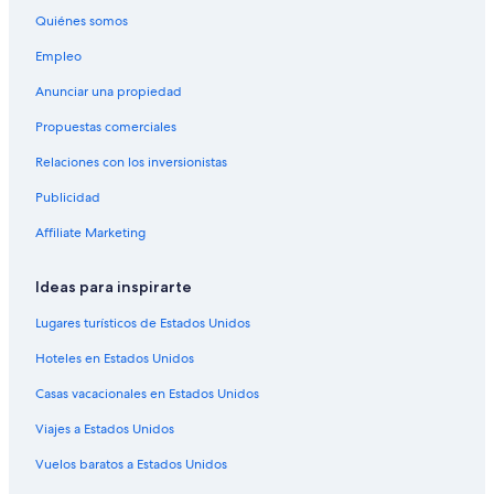
Cabañas en Maule
Quiénes somos
Casas de campo en Maule
Empleo
Hoteles haciendas en Maule
Anunciar una propiedad
Lodges en Maule
Propuestas comerciales
Moteles en Maule
Relaciones con los inversionistas
Hoteles en Chanco
Publicidad
Hoteles cerca de Plaza San Rafael
Hoteles cerca de Plaza de Chanco
Affiliate Marketing
Hoteles cerca de Aeródromo de Panguilemo
Ideas para inspirarte
Apartamentos en Maule
Lugares turísticos de Estados Unidos
Hoteles en Maule
Hoteles en Estados Unidos
Hoteles cerca de Empedrado
Casas vacacionales en Estados Unidos
Hoteles cerca de Viña Balduzzi
Viajes a Estados Unidos
Hoteles cerca de Estadio Fiscal de Talca
Hoteles 5 estrellas en Talca
Vuelos baratos a Estados Unidos