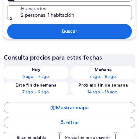
Huéspedes
2 personas, 1 habitación
Buscar
Consulta precios para estas fechas
Hoy
Mañana
6 ago. - 7 ago.
7 ago. - 8 ago.
Este fin de semana
Próximo fin de semana
7 ago. - 9 ago.
14 ago. - 16 ago.
Mostrar mapa
Filtrar
Recomendable
Precio (menor a mayor)
Di