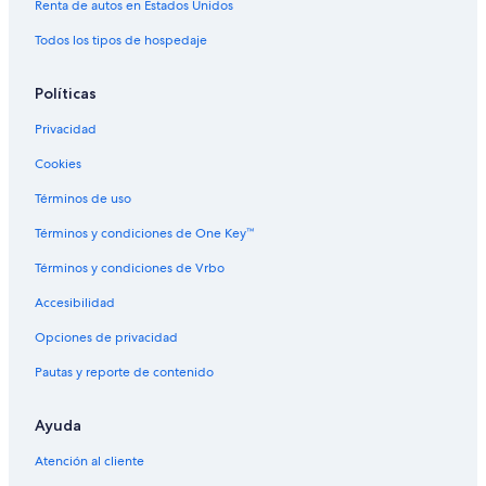
Cabañas en Talca
Renta de autos en Estados Unidos
Hoteles con casino en Talca
Todos los tipos de hospedaje
Hoteles con spa en Talca
Políticas
Hoteles de negocios en Talca
Privacidad
Hoteles históricos en Talca
Cookies
Hoteles con aire acondicionado en Talca
Hoteles en Talca
Términos de uso
Hoteles cerca de Viña Carta Vieja
Términos y condiciones de One Key™
Hoteles cerca de Plaza de Armas
Términos y condiciones de Vrbo
Hoteles en Curepto
Accesibilidad
Hoteles en Licantén
Opciones de privacidad
Apartamentos en Pencahue
Pautas y reporte de contenido
Hoteles en Pencahue
Ayuda
Hoteles cerca de Universidad de Talca
Hoteles en San Clemente
Atención al cliente