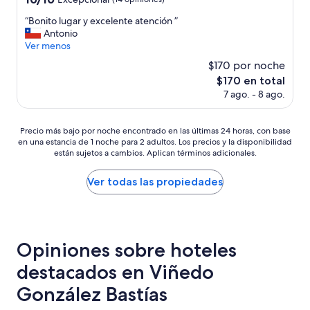
estrellas
de
“
“Bonito lugar y excelente atención ”
10,
B
Antonio
Excepcional,
o
Ver menos
(14
n
opiniones)
$170 por noche
i
El
$170 en total
t
precio
7 ago. - 8 ago.
o
actual
l
es
u
de
Precio
Precio más bajo por noche encontrado en las últimas 24 horas, con base
g
$170
en una estancia de 1 noche para 2 adultos. Los precios y la disponibilidad
más
a
están sujetos a cambios. Aplican términos adicionales.
bajo
r
por
y
noche
Ver todas las propiedades
e
encontrado
x
en
c
las
e
últimas
l
24
Opiniones sobre hoteles
e
horas,
n
destacados en Viñedo
con
t
base
e
González Bastías
en
a
una
t