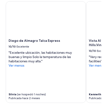
estancia
Diego de Almagro Talca Express
e
Vista Al Cie
de
n
1
c
noche
i
para
ó
2
n
adultos.
”
Los
precios
Diego de Almagro Talca Express
Vista Al Ci
y
Hills.Vine
la
10/10
Excelente
disponibilidad
10/10
Excelen
"Excelente ubicación, las habitaciones muy
están
buenas y limpio Solo la temperatura de las
"Very reco
sujetos
habitaciones muy alta."
facilitiesWe 
a
Ver menos
Ver menos
cambios.
Aplican
términos
adicionales.
Silvia
(se hospedó 1 noches)
Kenneth S.
(
Publicada hace 2 meses
Publicada ha