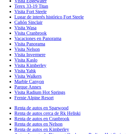
Visita Edgewater
Terex 33-19 Titan
Visita Fort Steele
Lugar de interés histórico Fort Steele
Cañón Sinclair
Visita Wasa
Visita Cranbrook
Vacaciones en Panorama
Visita Panorama
Visita Nelson
Visita Invermere
Visita Kaslo
Visita Kimberley
Visita Yahk
Visita Walkers
Marble Canyon
Parque Annex
Visita Radium Hot Springs
Fernie Alpine Resort
Renta de autos en Sparwood
Renta de autos cerca de Rk Heliski
Renta de autos en Cranbrook
Renta de autos en Nelson
Renta de autos en Kimberley