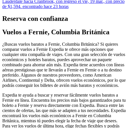
Lauderdale hacia Cranbrook, con regreso el vie, 19 mar., con precio
de $1,594. encontrado hace 23 horas
Reserva con confianza
Vuelos a Fernie, Columbia Británica
¿Buscas vuelos baratos a Fernie, Columbia Británica? Si quieres
comparar vuelos a Fernie Expedia te ofrece más opciones que
cualquier otra compañía de viajes. Con una gran selección de vuelos
económicos y hoteles baratos, puedes aprovechar un paquete
combinado para ahorrar aún más. Expedia tiene acuerdos con líneas
aéreas prestigiosas que te llevarán a Fernie en Fernie o a tu destino
preferido. Algunos de nuestros proveedores, como American
Airlines, Continental y Delta, ofrecen vuelos económicos, por lo que
podrás conseguir los billetes de avión más baratos y económicos.
Expedia te ayuda a buscar y reservar fácilmente vuelos baratos a
Fernie en línea. Encuentra los precios más bajos garantizados para tu
boleto a Fernie y reserva directamente con Expedia. Busca entre las
cientos de ofertas, las que más se adapten a tus necesidades. Expedia
encontrará los vuelos más económicos a Fernie en Columbia
Británica, mientras tú puedes elegir la fecha de viaje que desees.
Para ver los vuelos de última hora, elige fechas flexibles y podrás