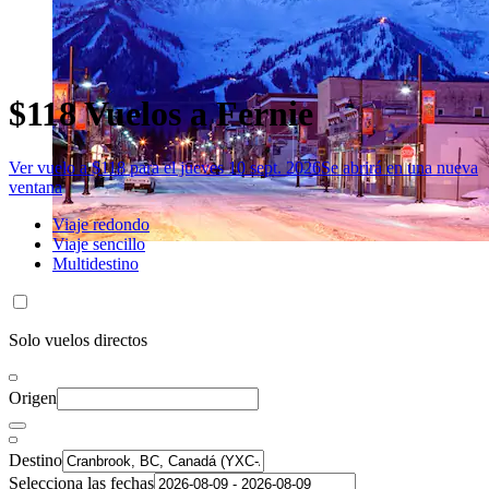
$118 Vuelos a Fernie
Ver vuelo a $118 para el jueves 10 sept. 2026
Se abrirá en una nueva
ventana
Viaje redondo
Viaje sencillo
Multidestino
Solo vuelos directos
Origen
Destino
Selecciona las fechas