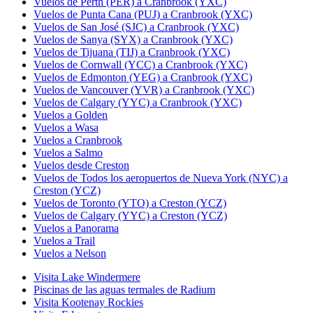
Vuelos de Perth (PER) a Cranbrook (YXC)
Vuelos de Punta Cana (PUJ) a Cranbrook (YXC)
Vuelos de San José (SJC) a Cranbrook (YXC)
Vuelos de Sanya (SYX) a Cranbrook (YXC)
Vuelos de Tijuana (TIJ) a Cranbrook (YXC)
Vuelos de Cornwall (YCC) a Cranbrook (YXC)
Vuelos de Edmonton (YEG) a Cranbrook (YXC)
Vuelos de Vancouver (YVR) a Cranbrook (YXC)
Vuelos de Calgary (YYC) a Cranbrook (YXC)
Vuelos a Golden
Vuelos a Wasa
Vuelos a Cranbrook
Vuelos a Salmo
Vuelos desde Creston
Vuelos de Todos los aeropuertos de Nueva York (NYC) a
Creston (YCZ)
Vuelos de Toronto (YTO) a Creston (YCZ)
Vuelos de Calgary (YYC) a Creston (YCZ)
Vuelos a Panorama
Vuelos a Trail
Vuelos a Nelson
Visita Lake Windermere
Piscinas de las aguas termales de Radium
Visita Kootenay Rockies