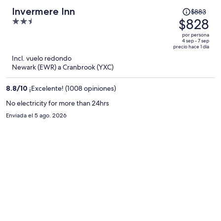
El
Invermere Inn
$883
precio
$828
2.5
era
out
por persona
de
of
4 sep - 7 sep
precio hace 1 día
$883
5
Incl. vuelo redondo
y
Newark (EWR) a Cranbrook (YXC)
ahora
es
8.8
/
10
¡Excelente! (1008 opiniones)
de
$828
No electricity for more than 24hrs
por
Enviada el 5 ago. 2026
persona