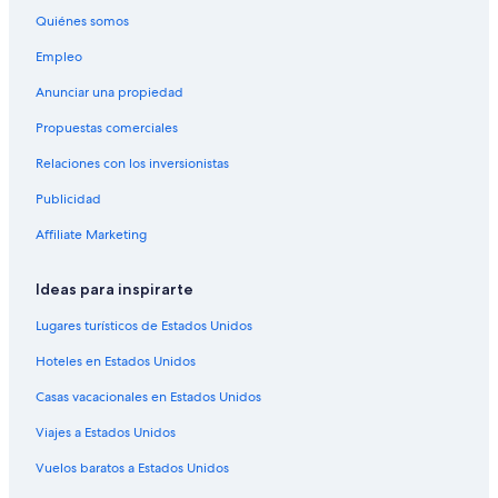
Hoteles en Kimberley
Quiénes somos
Cabañas en Creston
Empleo
Hoteles en Creston
Anunciar una propiedad
Hoteles en Wasa
Propuestas comerciales
Hoteles baratos en Invermere
Relaciones con los inversionistas
Hoteles en Invermere
Publicidad
Casas de campo en Kaslo
Affiliate Marketing
Hoteles en Cranbrook
Ideas para inspirarte
Lugares turísticos de Estados Unidos
Hoteles en Estados Unidos
Casas vacacionales en Estados Unidos
Viajes a Estados Unidos
Vuelos baratos a Estados Unidos