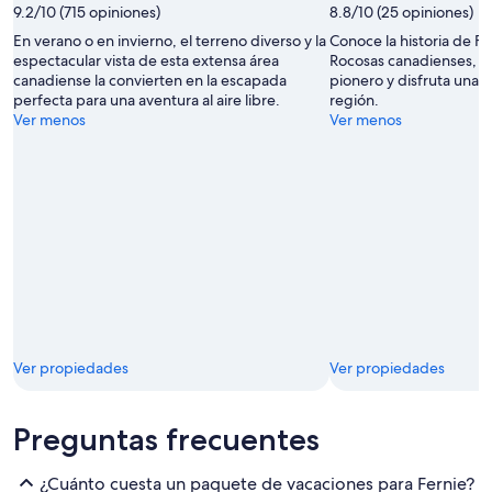
uso
9.2/10 (715 opiniones)
8.8/10 (25 opiniones)
libre
En verano o en invierno, el terreno diverso y la
Conoce la historia de Fe
por
espectacular vista de esta extensa área
Rocosas canadienses, sie
Tourism
canadiense la convierten en la escapada
pionero y disfruta una e
Fernie
perfecta para una aventura al aire libre.
región.
Ver menos
Ver menos
Ver propiedades
Ver propiedades
Preguntas frecuentes
¿Cuánto cuesta un paquete de vacaciones para Fernie?