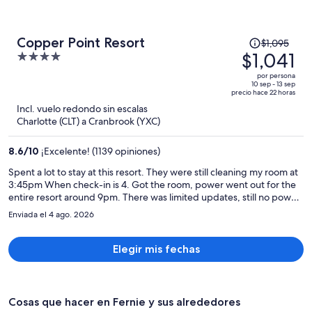
El
Copper Point Resort
$1,095
precio
$1,041
4
era
out
por persona
de
of
10 sep - 13 sep
precio hace 22 horas
$1,095
5
Incl. vuelo redondo sin escalas
y
Charlotte (CLT) a Cranbrook (YXC)
ahora
es
8.6
/
10
¡Excelente! (1139 opiniones)
de
$1,041
Spent a lot to stay at this resort. They were still cleaning my room at
3:45pm When check-in is 4. Got the room, power went out for the
por
entire resort around 9pm. There was limited updates, still no power
persona
the next morning. Told they had no idea when power would be
Enviada el 4 ago. 2026
back. Everything was closed and shut down. We decided to play it
safe and tried to check out a day early and head home. The front
desk told us we would get a refund for that night and would put a
Elegir mis fechas
note on file. Found out power wasn’t restored until the following
day at 6am… if we would have stayed we would have had no power,
no hot water, no food for our entire stay. Then just found out they
are not offering refunds for the day we left early. Shame on
Cosas que hacer en Fernie y sus alrededores
copperpoint resort. I will not go back there