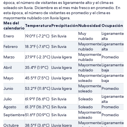
época, el número de visitantes es ligeramente alto y el clima es
soleado sin lluvia. Diciembre es el mes más fresco en promedio. En
esta época, el número de visitantes es promedio y el clima es
mayormente nublado con lluvia ligera.
Mes del
Temperatura
Precipitación
Nubosidad
Ocupación
P
calendario
Muy
Ligeramente
L
Enero
19.0°F (-7.2°C)
Sin lluvia
nublado
alta
a
Mayormente
Ligeramente
L
Febrero
18.3°F (-7.6°C)
Sin lluvia
nublado
alta
a
Mayormente
Marzo
27.9°F (-2.3°C)
Lluvia ligera
Promedio
P
nublado
Mayormente
Ligeramente
L
Abril
35.4°F (1.9°C)
Lluvia ligera
nublado
baja
b
Mayormente
Ligeramente
Mayo
45.5°F (7.5°C)
Lluvia ligera
P
soleado
baja
Mayormente
Junio
53.2°F (11.8°C)
Lluvia ligera
Promedio
P
soleado
Ligeramente
Julio
61.9°F (16.6°C)
Sin lluvia
Soleado
P
alta
Agosto
61.3°F (16.3°C)
Sin lluvia
Soleado
Promedio
P
Mayormente
Septiembre
51.6°F (10.9°C)
Sin lluvia
Promedio
P
soleado
Mayormente
Ligeramente
L
Octubre
38.5°F (3.6°C)
Lluvia ligera