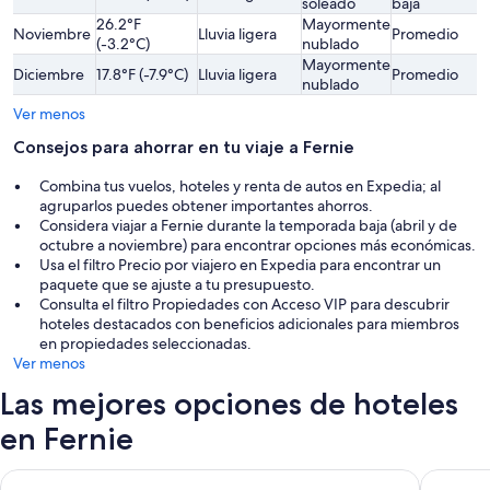
soleado
baja
b
26.2°F
Mayormente
L
Noviembre
Lluvia ligera
Promedio
(-3.2°C)
nublado
b
Mayormente
L
Diciembre
17.8°F (-7.9°C)
Lluvia ligera
Promedio
nublado
a
Ver menos
Consejos para ahorrar en tu viaje a Fernie
Combina tus vuelos, hoteles y renta de autos en Expedia; al
agruparlos puedes obtener importantes ahorros.
Considera viajar a Fernie durante la temporada baja (abril y de
octubre a noviembre) para encontrar opciones más económicas.
Usa el filtro Precio por viajero en Expedia para encontrar un
paquete que se ajuste a tu presupuesto.
Consulta el filtro Propiedades con Acceso VIP para descubrir
hoteles destacados con beneficios adicionales para miembros
en propiedades seleccionadas.
Ver menos
Las mejores opciones de hoteles
en Fernie
Fernie Stanford Resort
Park Pla