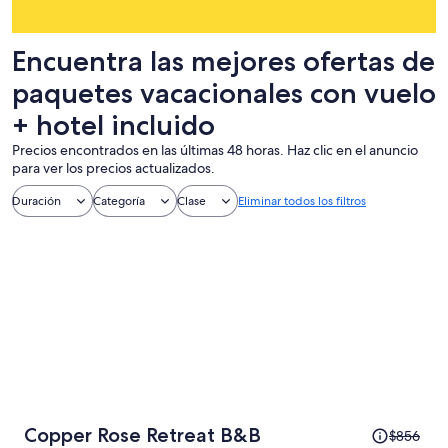
Encuentra las mejores ofertas de
paquetes vacacionales con vuelo
+ hotel incluido
Precios encontrados en las últimas 48 horas. Haz clic en el anuncio
para ver los precios actualizados.
Duración
Categoría
Clase
Eliminar todos los filtros
El
Copper Rose Retreat B&B
$856