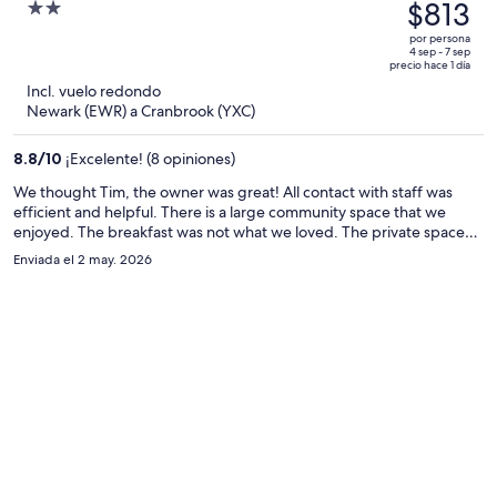
precio
$813
2
era
out
por persona
de
of
4 sep - 7 sep
precio hace 1 día
$856
5
Incl. vuelo redondo
y
Newark (EWR) a Cranbrook (YXC)
ahora
es
8.8
/
10
¡Excelente! (8 opiniones)
de
$813
We thought Tim, the owner was great! All contact with staff was
efficient and helpful. There is a large community space that we
por
enjoyed. The breakfast was not what we loved. The private space
persona
was large and the separate tub and shower with double sinks was
Enviada el 2 may. 2026
great. The room was bright. It is a bit of a work in progress but in the
end it worked very well.