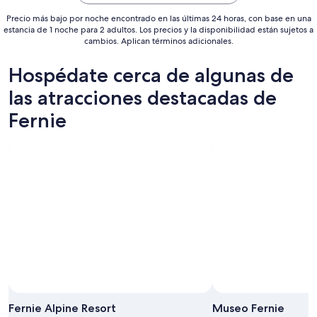
al
Precio más bajo por noche encontrado en las últimas 24 horas, con base en una
28
estancia de 1 noche para 2 adultos. Los precios y la disponibilidad están sujetos a
cambios. Aplican términos adicionales.
ago
Hospédate cerca de algunas de
las atracciones destacadas de
Fernie
Foto por Tourism Fernie
Foto
de
Fernie Alpine Resort
Museo Fernie