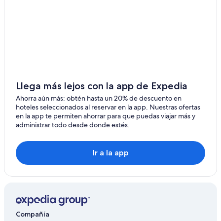
Hoteles cerca del bosque en Kootenay Rockies
B&B en Lake Windermere
Resorts en Lake Windermere
Hoteles en la playa en Lake Windermere
Hoteles en Sparwood
Hoteles en Edgewater
Llega más lejos con la app de Expedia
Hoteles en Elkford
Ahorra aún más: obtén hasta un 20% de descuento en
Hoteles en Yahk
hoteles seleccionados al reservar en la app. Nuestras ofertas
en la app te permiten ahorrar para que puedas viajar más y
Apartamentos en Panorama
administrar todo desde donde estés.
Hoteles con spa en Panorama
Hoteles en la playa en Panorama
Ir a la app
Hoteles con desayuno incluido en Panorama
Hoteles con traslado del/al aeropuerto en Panorama
Hoteles de senderismo en Panorama
Hoteles en Panorama
Compañía