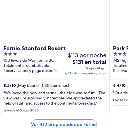
Fernie Stanford Resort
Park 
3
$113 por noche
3
out
out
100 Riverside Way Fernie BC
742 Hig
El
$131 en total
Totalmente reembolsable
Totalme
of
of
precio
27 ago. - 28 ago.
Reserva ahora y paga después
Reserva
5
5
es
Total con impuestos y cargos
de
$131
8.2
/
10
¡Muy bueno! (1180 opiniones)
9.4
/
10
¡
en
"We loved the pool and sauna - the slide was so fun!!! The
"Que tie
total
view was unsurprisingly incredible. We appreciated the
Enviada e
por
help of staff and access to the continental breakfast."
noche
Enviada el 5 ago. 2026
del
27
Ver 412 propiedades en Fernie
ago