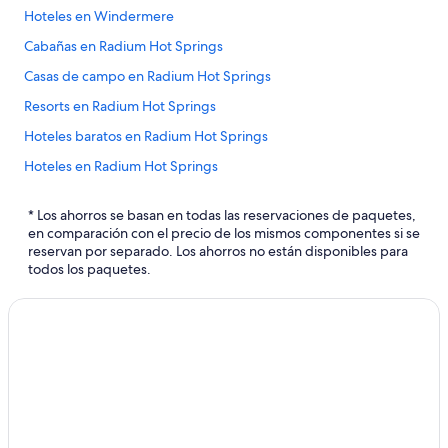
Hoteles en Windermere
Cabañas en Radium Hot Springs
Casas de campo en Radium Hot Springs
Resorts en Radium Hot Springs
Hoteles baratos en Radium Hot Springs
Hoteles en Radium Hot Springs
Moteles en Radium Hot Springs
* Los ahorros se basan en todas las reservaciones de paquetes,
Hoteles en Canal Flats
en comparación con el precio de los mismos componentes si se
reservan por separado. Los ahorros no están disponibles para
Hoteles en Riondel
todos los paquetes.
Hoteles en Fairmont Hot Springs
Hoteles cerca de Terex 33-19 Titan
Hoteles cerca de Pista de patinaje sobre hielo Fernie Memorial
Arena
Hoteles en Balfour
Cabañas en Kootenay Rockies