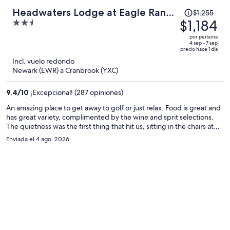
El
Headwaters Lodge at Eagle Ranch
$1,255
precio
$1,184
2.5
Resort
era
out
por persona
de
of
4 sep - 7 sep
precio hace 1 día
$1,255
5
Incl. vuelo redondo
y
Newark (EWR) a Cranbrook (YXC)
ahora
es
9.4
/
10
¡Excepcional! (287 opiniones)
de
$1,184
An amazing place to get away to golf or just relax. Food is great and
has great variety, complimented by the wine and sprit selections.
por
The quietness was the first thing that hit us, sitting in the chairs at
persona
the fire pit, watching the sunset , provided the ambience we were
Enviada el 4 ago. 2026
looking for