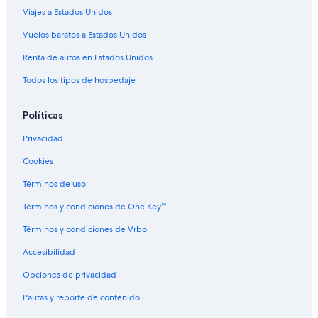
Viajes a Estados Unidos
Hoteles baratos en Revelstoke
Hoteles que aceptan mascotas en Revelstoke
Vuelos baratos a Estados Unidos
B&B en Nelson
Renta de autos en Estados Unidos
Cabañas en Nelson
Todos los tipos de hospedaje
Casas vacacionales en Nelson
Políticas
Resorts en Nelson
Privacidad
Hoteles de lujo en Nelson
Cookies
Hoteles en la playa en Nelson
Hoteles con aguas termales en Nelson
Términos de uso
Hoteles con aire acondicionado en Nelson
Términos y condiciones de One Key™
Hoteles con bar en Nelson
Términos y condiciones de Vrbo
Hoteles con cocina en Nelson
Accesibilidad
Hoteles con alberca en Nelson
Opciones de privacidad
Hoteles con restaurante en Nelson
Pautas y reporte de contenido
Hoteles con sauna en Nelson