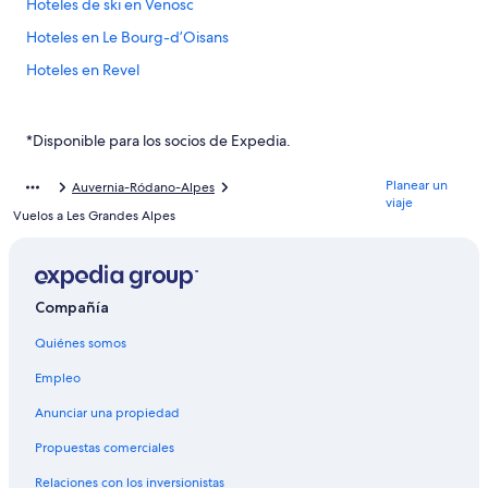
Hoteles de ski en Venosc
Hoteles en Le Bourg-dʼOisans
Hoteles en Revel
Villas en Revel
B&B en Besse
*Disponible para los socios de Expedia.
Chalets en Centro de Ski Les Deux Alpes
Planear un
Auvernia-Ródano-Alpes
Hoteles con guardería en Centro de Ski Les Deux Alpes
viaje
Vuelos a Les Grandes Alpes
Hoteles que aceptan mascotas en Centro de Ski Les Deux Alpes
Hoteles en Centro de Ski Les Deux Alpes
Hoteles en Saint-Christophe-en-Oisans
Compañía
Apartamentos en Oz
Quiénes somos
Hoteles con spa en Auris
Empleo
Hoteles en Auris
Anunciar una propiedad
Campings en Huez-en-Oisans
Propuestas comerciales
Apartamentos en Uriage-les-Bains
Relaciones con los inversionistas