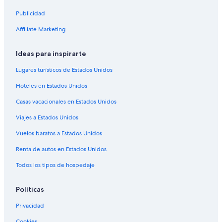
Hoteles en Huez
Publicidad
Hoteles en Viel-Alpe
Affiliate Marketing
Hoteles en Livet-et-Gavet
Hoteles boutique en Isère
Ideas para inspirarte
Hoteles con hidromasaje en Isère
Lugares turísticos de Estados Unidos
Hoteles en Isère
Hoteles en Estados Unidos
Hoteles en Villard-Reculas
Casas vacacionales en Estados Unidos
Apartamentos en Allemond
Viajes a Estados Unidos
Hoteles familiares en Mizoen
Vuelos baratos a Estados Unidos
Hoteles en Mizoen
Renta de autos en Estados Unidos
Hoteles en Chamrousse
Todos los tipos de hospedaje
Hoteles cerca de Telesquí Alpauris
Apartamentos en Oz-en-Oisans
Políticas
Hoteles en Saint-Martin-d'Uriage
Privacidad
Cookies