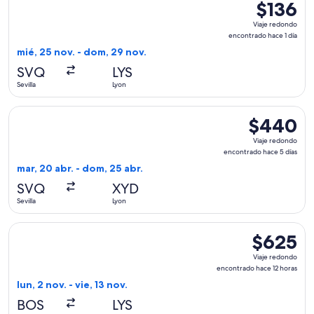
$136
$136
Viaje
Viaje redondo
redondo,
encontrado hace 1 día
encontrad
mié, 25 nov. - dom, 29 nov.
hace
SVQ
LYS
1
Sevilla
Lyon
día
Seleccionar vuelo de Air France, con salida el mar, 20 abr. 
$440
$440
Viaje
Viaje redondo
redondo,
encontrado hace 5 días
encontrado
mar, 20 abr. - dom, 25 abr.
hace
SVQ
XYD
5
Sevilla
Lyon
días
Seleccionar vuelo de TAP Portugal, con salida el lun, 2 nov.
$625
$625
Viaje
Viaje redondo
redondo,
encontrado hace 12 horas
encontrado
lun, 2 nov. - vie, 13 nov.
hace
BOS
LYS
12