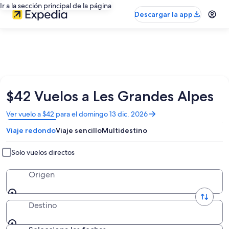
Ir a la sección principal de la página
Descargar la app
$42 Vuelos a Les Grandes Alpes
Se
Ver vuelo a $42 para el domingo 13 dic. 2026
abrirá
Viaje redondo
Viaje sencillo
Multidestino
en
una
nueva
Solo vuelos directos
ventana
Origen
Destino