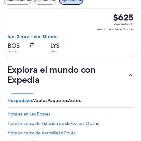
Seleccionar vuelo de TAP Portugal, con salida el lun, 2 nov.
$625
$625
Viaje
Viaje redondo
redondo,
encontrado hace 12 horas
encontrado
lun, 2 nov. - vie, 13 nov.
hace
BOS
LYS
12
Boston
Lyon
horas
Explora el mundo con
Expedia
Hospedajes
Vuelos
Paquetes
Autos
Hoteles en Les Bosses
Hoteles cerca de Estación de ski Oz-en-Oisans
Hoteles cerca de Aerosilla Le Pouta