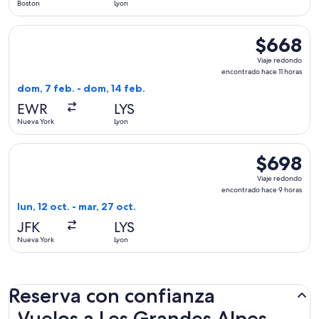
Boston
Lyon
horas
Seleccionar vuelo de Scandinavian Airlines, con salida el do
$668
$668
Viaje
Viaje redondo
redondo,
encontrado hace 11 horas
encontrado
dom, 7 feb. - dom, 14 feb.
hace
EWR
LYS
11
Nueva York
Lyon
horas
Seleccionar vuelo de Lufthansa, con salida el lun, 12 oct. d
$698
$698
Viaje
Viaje redondo
redondo,
encontrado hace 9 horas
encontrado
lun, 12 oct. - mar, 27 oct.
hace
JFK
LYS
9
Nueva York
Lyon
horas
Reserva con confianza
Vuelos a Les Grandes Alpes, Auvernia-Ródano-Alpes
Vuelos a Les Grandes Alpes,