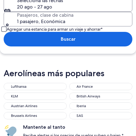
Selecciona las fechas
20 ago - 27 ago
Pasajeros, clase de cabina
1 pasajero, Económica
Agregar una estancia para armar un viaje y ahorrar*
Buscar
Aerolíneas más populares
Lufthansa
Air France
KLM
British Airways
Austrian Airlines
Iberia
Brussels Airlines
SAS
Mantente al tanto
Recibe alertas si los precios de vuelos suben o bajan.*