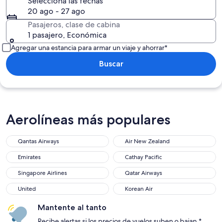
Selecciona las fechas
20 ago - 27 ago
Pasajeros, clase de cabina
1 pasajero, Económica
Agregar una estancia para armar un viaje y ahorrar*
Buscar
Aerolíneas más populares
Qantas Airways
Air New Zealand
Emirates
Cathay Pacific
Singapore Airlines
Qatar Airways
United
Korean Air
Mantente al tanto
Recibe alertas si los precios de vuelos suben o bajan.*