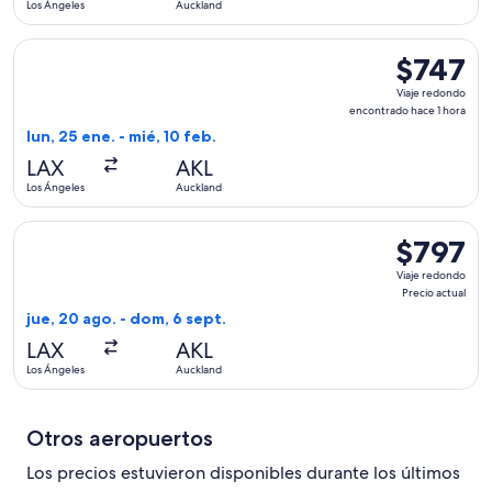
Los Ángeles
Auckland
hora
Seleccionar vuelo de Delta, con salida el lun, 25 ene. desde
$747
$747
Viaje
Viaje redondo
redondo,
encontrado hace 1 hora
encontrado
lun, 25 ene. - mié, 10 feb.
hace
LAX
AKL
1
Los Ángeles
Auckland
hora
Seleccionar vuelo de Qantas Airways, con salida el jue, 20 a
$797
$797
Viaje
Viaje redondo
redondo,
Precio actual
Precio
jue, 20 ago. - dom, 6 sept.
actual
LAX
AKL
Los Ángeles
Auckland
Otros aeropuertos
Los precios estuvieron disponibles durante los últimos