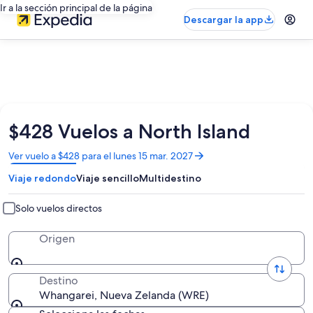
Ir a la sección principal de la página
Descargar la app
$428 Vuelos a North Island
Se
Ver vuelo a $428 para el lunes 15 mar. 2027
abrirá
Viaje redondo
Viaje sencillo
Multidestino
en
una
nueva
Solo vuelos directos
ventana
Origen
Destino
Whangarei, Nueva Zelanda (WRE)