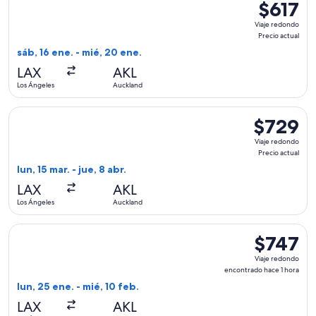
$617
$617
Viaje
Viaje redondo
redondo,
Precio actual
Precio
sáb, 16 ene. - mié, 20 ene.
actual
LAX
AKL
Los Ángeles
Auckland
Seleccionar vuelo de Fiji Airways, con salida el lun, 15 mar. 
$729
$729
Viaje
Viaje redondo
redondo,
Precio actual
Precio
lun, 15 mar. - jue, 8 abr.
actual
LAX
AKL
Los Ángeles
Auckland
Seleccionar vuelo de American Airlines, con salida el lun, 2
$747
$747
Viaje
Viaje redondo
redondo,
encontrado hace 1 hora
encontrado
lun, 25 ene. - mié, 10 feb.
hace
LAX
AKL
1