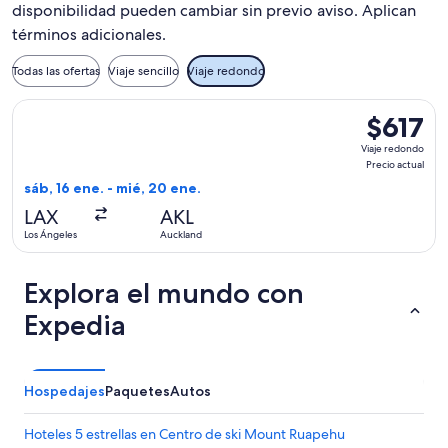
disponibilidad pueden cambiar sin previo aviso. Aplican
términos adicionales.
Todas las ofertas
Viaje sencillo
Viaje redondo
Seleccionar vuelo de Air Canada, con salida el sáb, 16 ene. 
$617
$617
Viaje
Viaje redondo
redondo,
Precio actual
Precio
sáb, 16 ene. - mié, 20 ene.
actual
LAX
AKL
Los Ángeles
Auckland
Explora el mundo con
Expedia
Hospedajes
Paquetes
Autos
Hoteles 5 estrellas en Centro de ski Mount Ruapehu