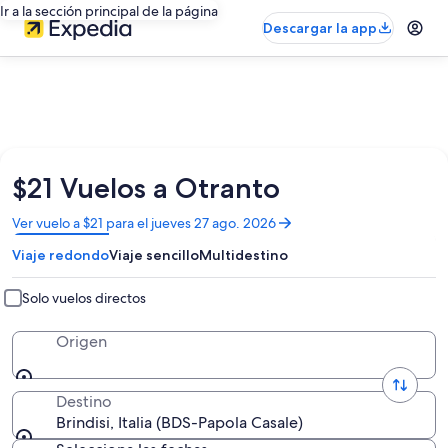
Ir a la sección principal de la página
Descargar la app
$21 Vuelos a Otranto
Se
Ver vuelo a $21 para el jueves 27 ago. 2026
abrirá
Viaje redondo
Viaje sencillo
Multidestino
en
una
nueva
Solo vuelos directos
ventana
Origen
Destino
Brindisi, Italia (BDS-Papola Casale)