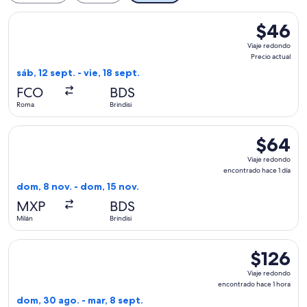
Seleccionar vuelo de Ryanair, con salida el sáb, 12 sept. desd
$46
$46
Viaje
Viaje redondo
redondo,
Precio actual
Precio
sáb, 12 sept. - vie, 18 sept.
actual
FCO
BDS
Roma
Brindisi
Seleccionar vuelo de easyJet, con salida el dom, 8 nov. desd
$64
$64
Viaje
Viaje redondo
redondo,
encontrado hace 1 día
encontra
dom, 8 nov. - dom, 15 nov.
hace
MXP
BDS
1
Milán
Brindisi
día
Seleccionar vuelo de ITA Airways, con salida el dom, 30 ago.
$126
$126
Viaje
Viaje redondo
redondo,
encontrado hace 1 hora
encontrad
dom, 30 ago. - mar, 8 sept.