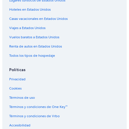
Hoteles en Serrano
Lugares turísticos de Estados Unidos
Hoteles en Sant'Andrea
Hoteles en Estados Unidos
Villas en Giurdignano
Casas vacacionales en Estados Unidos
Hoteles 4 estrellas en Cursi
Viajes a Estados Unidos
Hoteles en la playa en Cursi
Vuelos baratos a Estados Unidos
Hoteles históricos en Cursi
Renta de autos en Estados Unidos
Hoteles en Cursi
Todos los tipos de hospedaje
Políticas
Privacidad
Cookies
Términos de uso
Términos y condiciones de One Key™
Términos y condiciones de Vrbo
Accesibilidad