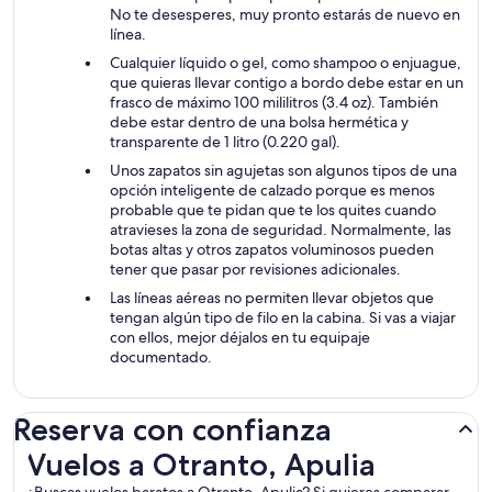
No te desesperes, muy pronto estarás de nuevo en
línea.
Cualquier líquido o gel, como shampoo o enjuague,
que quieras llevar contigo a bordo debe estar en un
frasco de máximo 100 mililitros (3.4 oz). También
debe estar dentro de una bolsa hermética y
transparente de 1 litro (0.220 gal).
Unos zapatos sin agujetas son algunos tipos de una
opción inteligente de calzado porque es menos
probable que te pidan que te los quites cuando
atravieses la zona de seguridad. Normalmente, las
botas altas y otros zapatos voluminosos pueden
tener que pasar por revisiones adicionales.
Las líneas aéreas no permiten llevar objetos que
tengan algún tipo de filo en la cabina. Si vas a viajar
con ellos, mejor déjalos en tu equipaje
documentado.
Reserva con confianza
Vuelos a Otranto, Apulia
Vuelos a Otranto, Apulia