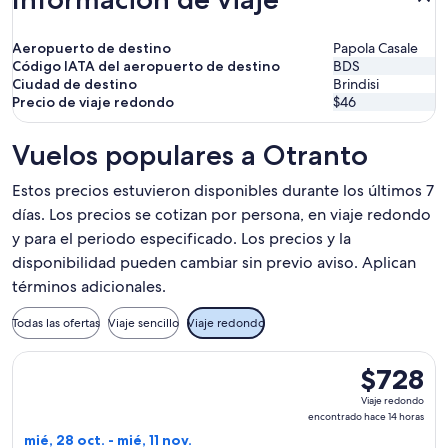
Aeropuerto de destino
Papola Casale
Código IATA del aeropuerto de destino
BDS
Ciudad de destino
Brindisi
Precio de viaje redondo
$46
Vuelos populares a Otranto
Estos precios estuvieron disponibles durante los últimos 7
días. Los precios se cotizan por persona, en viaje redondo
y para el periodo especificado. Los precios y la
disponibilidad pueden cambiar sin previo aviso. Aplican
términos adicionales.
Todas las ofertas
Viaje sencillo
Viaje redondo
Seleccionar vuelo de ITA Airways, con salida el mié, 28 oct. 
$728
$728
Viaje
Viaje redondo
redondo,
encontrado hace 14 horas
encontrado
mié, 28 oct. - mié, 11 nov.