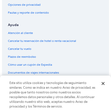
Opciones de privacidad
Pautas y reporte de contenido
Ayuda
Atención al cliente
Cancelar tu reservación de hotel o renta vacacional
Cancelar tu vuelo
Plazos de reembolso
Cómo usar un cupón de Expedia
Documentos de viajes internacionales
Este sitio utiliza cookies y tecnologías de seguimiento
© 2026 Expedia, Inc., una empresa de Expedia Group. Todos los
derechos reservados. Expedia y el logo de Expedia son marcas
similares. Como se indica en nuestro Aviso de privacidad, es
registradas o marcas comerciales de Expedia, Inc. CST# 2029030-50.
posible que tanto nosotros como nuestros socios
recopilemos datos personales y otros detalles. Al continuar
utilizando nuestro sitio web, aceptas nuestro Aviso de
privacidad y los Términos de servicio.