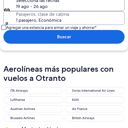
Selecciona las fechas
19 ago - 26 ago
Pasajeros, clase de cabina
1 pasajero, Económica
Agregar una estancia para armar un viaje y ahorrar*
Buscar
Aerolíneas más populares con
vuelos a Otranto
ITA Airways
Swiss International Air Lines
ITA Airways
Swiss International Air Lines
Lufthansa
KLM
Lufthansa
KLM
Austrian Airlines
Air France
Austrian Airlines
Air France
Brussels Airlines
British Airways
Brussels Airlines
British Airways