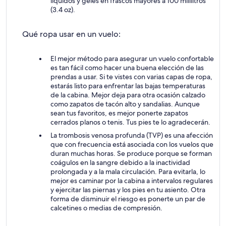
líquidos y geles en frascos mayores a 100 mililitros
(3.4 oz).
Qué ropa usar en un vuelo:
El mejor método para asegurar un vuelo confortable
es tan fácil como hacer una buena elección de las
prendas a usar. Si te vistes con varias capas de ropa,
estarás listo para enfrentar las bajas temperaturas
de la cabina. Mejor deja para otra ocasión calzado
como zapatos de tacón alto y sandalias. Aunque
sean tus favoritos, es mejor ponerte zapatos
cerrados planos o tenis. Tus pies te lo agradecerán.
La trombosis venosa profunda (TVP) es una afección
que con frecuencia está asociada con los vuelos que
duran muchas horas. Se produce porque se forman
coágulos en la sangre debido a la inactividad
prolongada y a la mala circulación. Para evitarla, lo
mejor es caminar por la cabina a intervalos regulares
y ejercitar las piernas y los pies en tu asiento. Otra
forma de disminuir el riesgo es ponerte un par de
calcetines o medias de compresión.