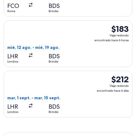
hace
FCO
BDS
1
Roma
Brindisi
hora
Seleccionar vuelo de Swiss International Air Lines, con salid
$183
$183
Viaje
Viaje redondo
redondo,
encontrado hace 6 horas
encontrad
mié, 12 ago. - mié, 19 ago.
hace
LHR
BDS
6
Londres
Brindisi
horas
Seleccionar vuelo de Brussels Airlines, con salida el mar, 1 s
$212
$212
Viaje
Viaje redondo
redondo,
encontrado hace 6 días
encontrad
mar, 1 sept. - mar, 15 sept.
hace
LHR
BDS
6
Londres
Brindisi
días