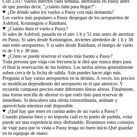
Con 2,017 vuelos directos cada semana, aterrizarás en Passy antes
de que puedas decir, "¿cuánto falta para llegar?".
¿De dónde salen los vuelos a Passy con más demanda?
Los vuelos más populares a Passy despegan de los aeropuertos de
Ashford, Kennington o Rainham.
¿Cuánto dura el vuelo a Passy?
Si sales de Ashford, pasarás en el aire 1 h y 51 min antes de aterrizar
en Passy. Si sales desde Kennington, inviertes alrededor de 1 h y 38
min entre aeropuertos. Y si sales desde Rainham, el tiempo de vuelo
es de 1 h y 38 min.
¿Cómo se puede reservar el vuelo más barato a Passy?
Toda persona que viaja con frecuencia te dirá que nunca dejes para
el final la reservación de tus boletos. Las tarifas aéreas generalmente
suben cerca de la fecha de salida. Aún puedes hacer algo más.
Pregunta si hay varios aeropuertos en tu destino. A veces, los precios
se modifican dependiendo del aeropuerto en el que aterrices. Y
recuerda comparar precios entre diferentes líneas aéreas. Finalmente,
una forma sencilla de ahorrar es que estés listo para reservar de
inmediato. Si descubres una oferta extraordinaria, anímate y
aprovéchala mientras esté disponible.
¿Qué hay que tener en cuenta antes de un vuelo a Passy?
Cuando planeas bien y no importa cuál es tu punto de partida, volar
puede ser una experiencia muy disfrutable. Reunimos estos consejos
de viaje para que tu visita a Passy tenga un buen inicio.
Qué guardar
en tu equipaje de mano: