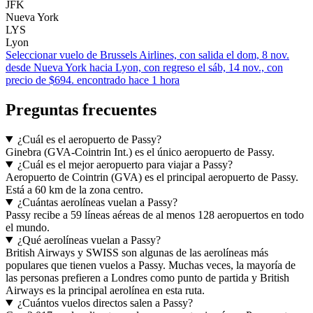
JFK
Nueva York
LYS
Lyon
Seleccionar vuelo de Brussels Airlines, con salida el dom, 8 nov.
desde Nueva York hacia Lyon, con regreso el sáb, 14 nov., con
precio de $694. encontrado hace 1 hora
Preguntas frecuentes
¿Cuál es el aeropuerto de Passy?
Ginebra (GVA-Cointrin Int.) es el único aeropuerto de Passy.
¿Cuál es el mejor aeropuerto para viajar a Passy?
Aeropuerto de Cointrin (GVA) es el principal aeropuerto de Passy.
Está a 60 km de la zona centro.
¿Cuántas aerolíneas vuelan a Passy?
Passy recibe a 59 líneas aéreas de al menos 128 aeropuertos en todo
el mundo.
¿Qué aerolíneas vuelan a Passy?
British Airways y SWISS son algunas de las aerolíneas más
populares que tienen vuelos a Passy. Muchas veces, la mayoría de
las personas prefieren a Londres como punto de partida y British
Airways es la principal aerolínea en esta ruta.
¿Cuántos vuelos directos salen a Passy?