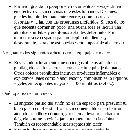
Primero, guarda tu pasaporte y documentos de viaje, dinero
en efectivo y las medicinas que estés tomando. Después,
puedes incluir algo para entretenerte, como tus revistas
favoritas y tu lap con tus programas preferidos. Si eres de los
que necesita dormir un poco, una buena idea es incluir una
almohada inflable y audífonos aislantes del sonido. Por
último, reserva espacio para un cepillo de dientes y
desodorante, para que así puedas verte impecable al aterrizar.
No guardes los siguientes artículos en tu equipaje de mano:
Revisa minuciosamente que no tengas objetos afilados o
puntiagudos en los cierres laterales de tu equipaje de mano.
Otros objetos prohibidos incluyen productos inflamables o
explosivos, tales como blanqueador y combustibles, o líquidos
y geles en recipientes mayores a 100 mililitros (3.4 oz).
Qué ropa usar en un vuelo:
El angosto pasillo del avión no es un espacio para presumir tu
buen gusto en el vestir. Lo más recomendable es preferir un
atuendo sencillo y cómodo, y recuerda llevar una chamarra
delgada porque puede bajar la temperatura en la cabina.
También es recomendable usar zapatos sin tacón.
Producto de periodos muy largos sin movimiento, la