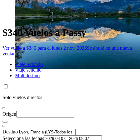
$340 Vuelos a Passy
Ver vuelo a $340 para el lunes 2 nov. 2026
Se abrirá en una nueva
ventana
Viaje redondo
Viaje sencillo
Multidestino
Solo vuelos directos
Origen
Destino
Selecciona las fechas