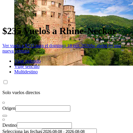
$235 Vuelos a Rhine-Neckar
Ver vuelo a $235 para el domingo 18 oct. 2026
Se abrirá en una
nueva ventana
Viaje redondo
Viaje sencillo
Multidestino
Solo vuelos directos
Origen
Destino
Selecciona las fechas