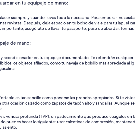
uardar en tu equipaje de mano:
placer siempre y cuando lleves todo lo necesario. Para empezar, necesitas
nas revistas. Después, deja espacio en tu bolso de viaje para tu lap, el 
 importante, asegúrate de llevar tu pasaporte, pase de abordar, formas mi
ipaje de mano:
o y acondicionador en tu equipaje documentado. Te retendrán cualquier 
hibidos los objetos afilados, como tu navaja de bolsillo más apreciada al 
gasolina.
table es tan sencillo como ponerse las prendas apropiadas. Si te vistes c
 otra ocasión calzado como zapatos de tacón alto y sandalias. Aunque se
o.
sis venosa profunda (TVP), un padecimiento que produce coágulos en l
cerlo puedes hacer lo siguiente: usar calcetines de compresión, manten
u asiento.