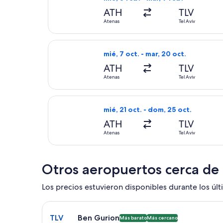
ATH
TLV
Atenas
Tel Aviv
Seleccionar vuelo de Arkia-Israeli 
mié, 7 oct. - mar, 20 oct.
ATH
TLV
Atenas
Tel Aviv
Seleccionar vuelo de Israir, con sa
mié, 21 oct. - dom, 25 oct.
ATH
TLV
Atenas
Tel Aviv
Otros aeropuertos cerca de
Los precios estuvieron disponibles durante los últi
Seleccionar vuelo a Ben Gurion TLV. Opción más ba
TLV
Ben Gurion
Más barato
Más cercano