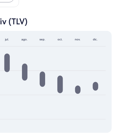
v (TLV)
jul.
ago.
sep.
oct.
nov.
dic.