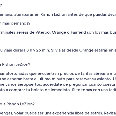
?
emana, aterrizarás en Rishon LeZion antes de que puedas decir,
con más demanda?
erminales aéreas de Viterbo, Orange o Fairfield son los más bu
 tu viaje durará 3 h y 25 min. Si viajas desde Orange estarás e
a Rishon LeZion?
as afortunadas que encuentran precios de tarifas aéreas a muy
se esperan hasta el último minuto para reservar su asiento. 
iene varios aeropuertos, acuérdate de preguntar cuánto cuest
sto a comprar tu boleto de inmediato. Si te topas con una tari
o a Rishon LeZion?
as, volar puede ser una experiencia libre de estrés. Revisa lo