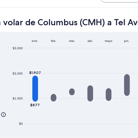
 volar de Columbus (CMH) a Tel Avi
ene.
feb.
mar.
abr.
mayo
jun.
$3,000
$1,907
$2,000
$1,000
$877
$0