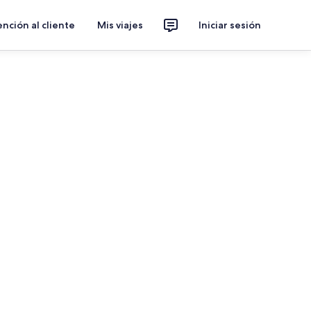
nción al cliente
Mis viajes
Iniciar sesión