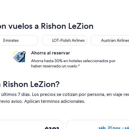
on vuelos a Rishon LeZion
s
rates
LOT-Polish Airlines
Austrian Airlines
Emirates
LOT-Polish Airlines
Austrian Airline
Ahorra al reservar
Ahorra hasta 30% en hoteles seleccionados por
haber reservado un vuelo.*
a Rishon LeZion?
 últimos 7 días. Los precios se cotizan por persona, en viaje r
revio aviso. Aplican términos adicionales.
lida el mié, 3 feb. desde Atenas hacia Tel Aviv, con regreso e
Seleccionar vuel
$121
sáb, 21 nov. - s