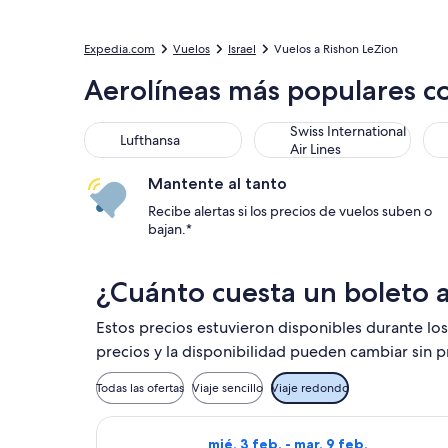
Expedia.com
Vuelos
Israel
Vuelos a Rishon LeZion
Aerolíneas más populares c
Lufthansa
Swiss International Air Line
Emi
Swiss International
Lufthansa
Air Lines
Mantente al tanto
Recibe alertas si los precios de vuelos suben o
bajan.*
¿Cuánto cuesta un boleto 
Estos precios estuvieron disponibles durante los
precios y la disponibilidad pueden cambiar sin p
Todas las ofertas
Viaje sencillo
Viaje redondo
Seleccionar vuelo de Aegean, con sa
mié, 3 feb. - mar, 9 feb.