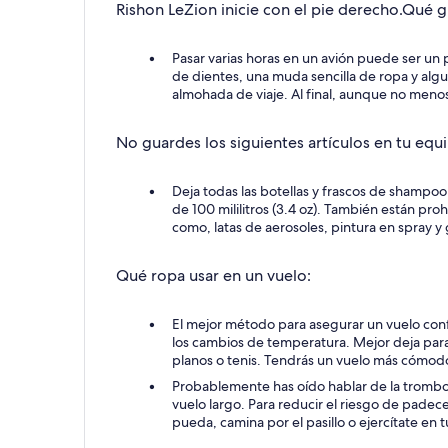
Rishon LeZion inicie con el pie derecho.
Qué g
Pasar varias horas en un avión puede ser un 
de dientes, una muda sencilla de ropa y algu
almohada de viaje. Al final, aunque no menos
No guardes los siguientes artículos en tu equ
Deja todas las botellas y frascos de shampo
de 100 mililitros (3.4 oz). También están pro
como, latas de aerosoles, pintura en spray y 
Qué ropa usar en un vuelo:
El mejor método para asegurar un vuelo confor
los cambios de temperatura. Mejor deja para
planos o tenis. Tendrás un vuelo más cómod
Probablemente has oído hablar de la trombo
vuelo largo. Para reducir el riesgo de pade
pueda, camina por el pasillo o ejercítate en t