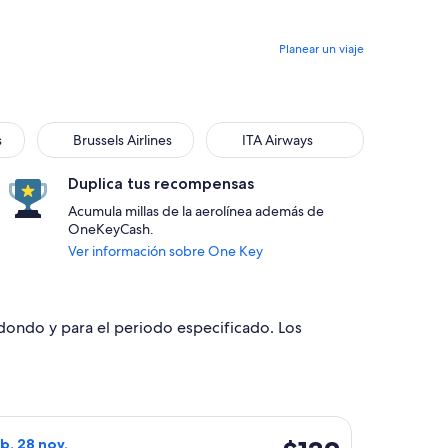
Planear un viaje
Brussels Airlines
ITA Airways
s
Brussels Airlines
ITA Airways
Duplica tus recompensas
Acumula millas de la aerolínea además de
OneKeyCash.
Ver información sobre One Key
edondo y para el periodo especificado. Los
l mar, 9 feb., con precio de $121. encontrado hace 20 horas
o de Wizz Air Malta, con salida el sáb, 21 nov. desde Roma haci
$132
áb, 28 nov.