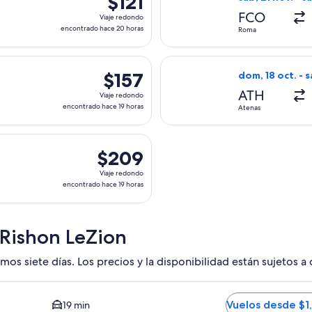
$121
Viaje
FCO
Viaje redondo
redondo,
encontrado hace 20 horas
Roma
encontrado
hace
Airlines, con salida el mié, 7 oct. desde Atenas hacia Tel Aviv,
Seleccionar vuel
20
$157
$157
dom, 18 oct. - s
horas
Viaje
ATH
Viaje redondo
redondo,
encontrado hace 19 horas
Atenas
encontrado
hace
lida el mié, 21 oct. desde Atenas hacia Tel Aviv, con regreso e
19
$209
$209
horas
Viaje
Viaje redondo
redondo,
encontrado hace 19 horas
encontrado
hace
19
 Rishon LeZion
horas
mos siete días. Los precios y la disponibilidad están sujetos a
rata y cercana disponible. El tiempo promedio del trayecto en
Vuelos desde $1
19 min