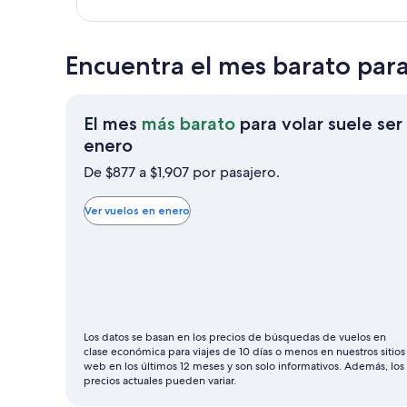
Encuentra el mes barato para
El mes
más barato
para volar suele ser
El
enero
mes
De $877 a $1,907 por pasajero.
más
barato
Ver vuelos en enero
para
volar
suele
ser
enero
Los datos se basan en los precios de búsquedas de vuelos en
clase económica para viajes de 10 días o menos en nuestros sitios
web en los últimos 12 meses y son solo informativos. Además, los
precios actuales pueden variar.