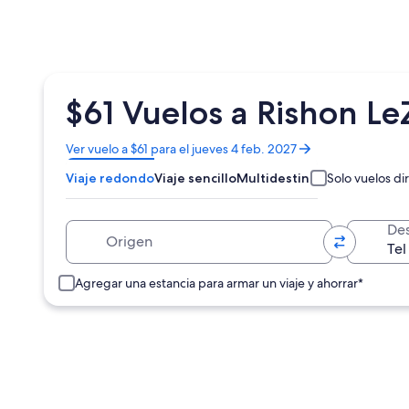
$61 Vuelos a Rishon Le
Se
Ver vuelo a $61 para el jueves 4 feb. 2027
abrirá
Viaje redondo
Viaje sencillo
Multidestino
Solo vuelos di
en
una
nueva
Origen
Des
ventana
Agregar una estancia para armar un viaje y ahorrar*