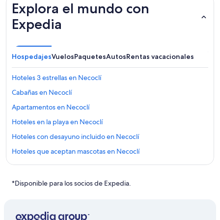
Explora el mundo con
Expedia
Hospedajes
Vuelos
Paquetes
Autos
Rentas vacacionales
Hoteles 3 estrellas en Necoclí
Cabañas en Necoclí
Apartamentos en Necoclí
Hoteles en la playa en Necoclí
Hoteles con desayuno incluido en Necoclí
Hoteles que aceptan mascotas en Necoclí
Hoteles en Necoclí
Hoteles en Cabo de Hornos
*Disponible para los socios de Expedia.
Hoteles en Tumba
Hoteles 3 estrellas en Carepa