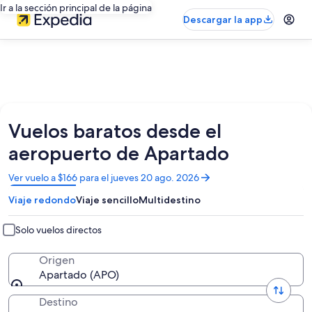
Ir a la sección principal de la página
Descargar la app
Vuelos baratos desde el
aeropuerto de Apartado
Se
Ver vuelo a $166 para el jueves 20 ago. 2026
abrirá
Viaje redondo
Viaje sencillo
Multidestino
en
una
nueva
Solo vuelos directos
ventana
Origen
Apartado (APO)
Destino