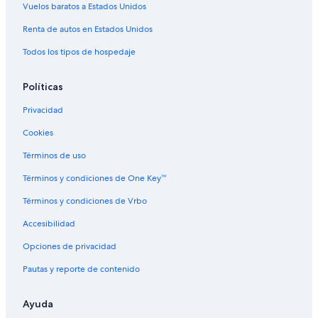
Vuelos baratos a Estados Unidos
Hoteles cerca de Hospital Regional de Urabá
Hoteles cerca de Estadio municipal Santiago Santacruz Rambay
Renta de autos en Estados Unidos
Hoteles en Apartadó
Todos los tipos de hospedaje
Políticas
Privacidad
Cookies
Términos de uso
Términos y condiciones de One Key™
Términos y condiciones de Vrbo
Accesibilidad
Opciones de privacidad
Pautas y reporte de contenido
Ayuda