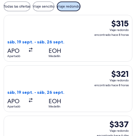
Todas las ofertas
Viaje sencillo
Viaje redondo
Seleccionar vuelo de APG Distribution System, con salida el 
$315
$315
Viaje
Viaje redondo
redondo,
encontrado hace 8 horas
encontrad
sáb, 19 sept. - sáb, 26 sept.
hace
APO
EOH
8
Apartadó
Medellín
horas
Seleccionar vuelo de APG Distribution System, con salida el 
$321
$321
Viaje
Viaje redondo
redondo,
encontrado hace 8 horas
encontrad
sáb, 19 sept. - sáb, 26 sept.
hace
APO
EOH
8
Apartadó
Medellín
horas
Seleccionar vuelo de APG Distribution System, con salida el 
$337
$337
Viaje
Viaje redondo
redondo,
encontrado hace 6 días