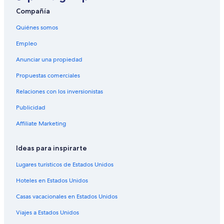
Hoteles de Independent en Carepa
Compañía
Hoteles en Carepa
Quiénes somos
Hoteles cerca de Coliseo Cubierto
Empleo
Cabañas en Arboletes
Anunciar una propiedad
Hoteles en Arboletes
Propuestas comerciales
Hoteles 2 estrellas en Chigorodó
Relaciones con los inversionistas
Hoteles 3 estrellas en Chigorodó
Publicidad
Hoteles 5 estrellas en Chigorodó
Affiliate Marketing
Hoteles en Chigorodó
Hoteles cerca de Antioquia
Ideas para inspirarte
Hoteles 2 estrellas en Turbo
Lugares turísticos de Estados Unidos
Hoteles 3 estrellas en Turbo
Hoteles en Estados Unidos
Hoteles en Turbo
Casas vacacionales en Estados Unidos
Hoteles en Mutatá
Viajes a Estados Unidos
Hoteles en Ituango