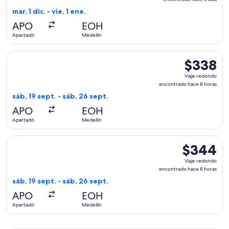
encontrado
mar, 1 dic. - vie, 1 ene.
hace
APO
EOH
6
Apartadó
Medellín
días
Seleccionar vuelo de APG Distribution System, con salida el
$338
$338
Viaje
Viaje redondo
redondo,
encontrado hace 8 horas
encontrado
sáb, 19 sept. - sáb, 26 sept.
hace
APO
EOH
8
Apartadó
Medellín
horas
Seleccionar vuelo de APG Distribution System, con salida el
$344
$344
Viaje
Viaje redondo
redondo,
encontrado hace 8 horas
encontrado
sáb, 19 sept. - sáb, 26 sept.
hace
APO
EOH
8
Apartadó
Medellín
horas