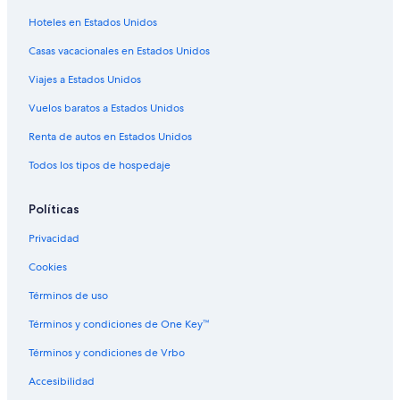
Hoteles en Papeete
Hoteles en Estados Unidos
Villas en Papeete
Casas vacacionales en Estados Unidos
Hoteles cerca de Monte Orohena
Viajes a Estados Unidos
Hoteles en Islas de Barlovento
Vuelos baratos a Estados Unidos
Hoteles en Pirae
Hoteles en Arue
Renta de autos en Estados Unidos
Hoteles en Punaauia
Todos los tipos de hospedaje
Hoteles cerca de Musée de la Perle Robert Wan
Políticas
Hoteles en Taunoa
Privacidad
Cookies
Términos de uso
Términos y condiciones de One Key™
Términos y condiciones de Vrbo
Accesibilidad