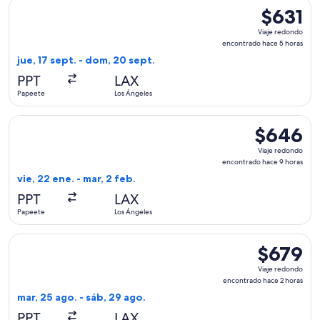
Seleccionar vuelo de United, con salida el jue, 17 sept. des
$631
$631
Viaje
Viaje redondo
redondo,
encontrado hace 5 horas
encontrad
jue, 17 sept. - dom, 20 sept.
hace
PPT
LAX
5
Papeete
Los Ángeles
horas
Seleccionar vuelo de Delta, con salida el vie, 22 ene. desde
$646
$646
Viaje
Viaje redondo
redondo,
encontrado hace 9 horas
encontrado
vie, 22 ene. - mar, 2 feb.
hace
PPT
LAX
9
Papeete
Los Ángeles
horas
Seleccionar vuelo de Alaska Airlines, con salida el mar, 25 
$679
$679
Viaje
Viaje redondo
redondo,
encontrado hace 2 horas
encontrado
mar, 25 ago. - sáb, 29 ago.
hace
PPT
LAX