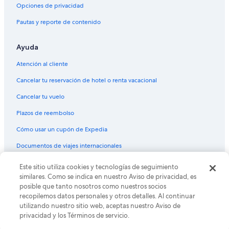
Opciones de privacidad
Pautas y reporte de contenido
Ayuda
Atención al cliente
Cancelar tu reservación de hotel o renta vacacional
Cancelar tu vuelo
Plazos de reembolso
Cómo usar un cupón de Expedia
Documentos de viajes internacionales
Este sitio utiliza cookies y tecnologías de seguimiento
© 2026 Expedia, Inc., una empresa de Expedia Group. Todos los
derechos reservados. Expedia y el logo de Expedia son marcas
similares. Como se indica en nuestro Aviso de privacidad, es
registradas o marcas comerciales de Expedia, Inc. CST# 2029030-50.
posible que tanto nosotros como nuestros socios
recopilemos datos personales y otros detalles. Al continuar
utilizando nuestro sitio web, aceptas nuestro Aviso de
privacidad y los Términos de servicio.