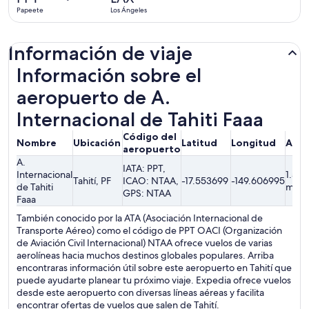
2
Papeete
Los Ángeles
horas
Información de viaje
Información sobre el
aeropuerto de A.
Internacional de Tahiti Faaa
Código del
Nombre
Ubicación
Latitud
Longitud
Alti
aeropuerto
A.
IATA: PPT,
Internacional
1.52
Tahití, PF
ICAO: NTAA,
-17.553699
-149.606995
de Tahiti
metr
GPS: NTAA
Faaa
También conocido por la ATA (Asociación Internacional de
Transporte Aéreo) como el código de PPT OACI (Organización
de Aviación Civil Internacional) NTAA ofrece vuelos de varias
aerolíneas hacia muchos destinos globales populares. Arriba
encontraras información útil sobre este aeropuerto en Tahití que
puede ayudarte planear tu próximo viaje. Expedia ofrece vuelos
desde este aeropuerto con diversas líneas aéreas y facilita
encontrar ofertas de vuelos que salen de Tahití.