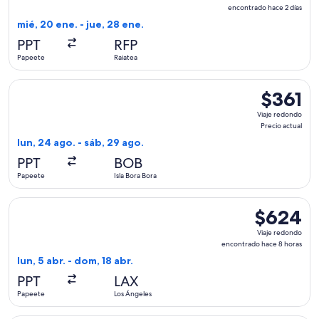
redondo,
encontrado hace 2 días
encontrado
mié, 20 ene. - jue, 28 ene.
hace
PPT
RFP
2
Papeete
Raiatea
días
Seleccionar vuelo de Air Tahiti, con salida el lun, 24 ago. de
$361
$361
Viaje
Viaje redondo
redondo,
Precio actual
Precio
lun, 24 ago. - sáb, 29 ago.
actual
PPT
BOB
Papeete
Isla Bora Bora
Seleccionar vuelo de French bee, con salida el lun, 5 abr. d
$624
$624
Viaje
Viaje redondo
redondo,
encontrado hace 8 horas
encontrado
lun, 5 abr. - dom, 18 abr.
hace
PPT
LAX
8
Papeete
Los Ángeles
horas