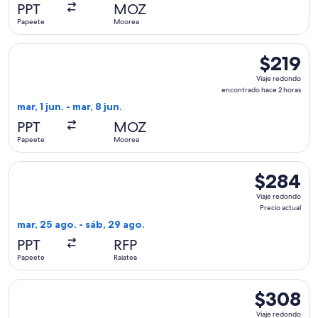
hace
PPT
MOZ
2
Papeete
Moorea
horas
Seleccionar vuelo de Air Tahiti, con salida el mar, 1 jun. de
$219
$219
Viaje
Viaje redondo
redondo,
encontrado hace 2 horas
encontrad
mar, 1 jun. - mar, 8 jun.
hace
PPT
MOZ
2
Papeete
Moorea
horas
Seleccionar vuelo de Air Tahiti, con salida el mar, 25 ago. d
$284
$284
Viaje
Viaje redondo
redondo,
Precio actual
Precio
mar, 25 ago. - sáb, 29 ago.
actual
PPT
RFP
Papeete
Raiatea
Seleccionar vuelo de Air Tahiti, con salida el mié, 20 ene. 
$308
$308
Viaje
Viaje redondo