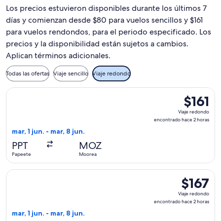
Los precios estuvieron disponibles durante los últimos 7
días y comienzan desde $80 para vuelos sencillos y $161
para vuelos rendondos, para el periodo especificado. Los
precios y la disponibilidad están sujetos a cambios.
Aplican términos adicionales.
Todas las ofertas
Viaje sencillo
Viaje redondo
Seleccionar vuelo de Air Tahiti, con salida el mar, 1 jun. de
$161
$161
Viaje
Viaje redondo
redondo,
encontrado hace 2 horas
encontrad
mar, 1 jun. - mar, 8 jun.
hace
PPT
MOZ
2
Papeete
Moorea
horas
Seleccionar vuelo de Air Moana, con salida el mar, 1 jun. de
$167
$167
Viaje
Viaje redondo
redondo,
encontrado hace 2 horas
encontrad
mar, 1 jun. - mar, 8 jun.