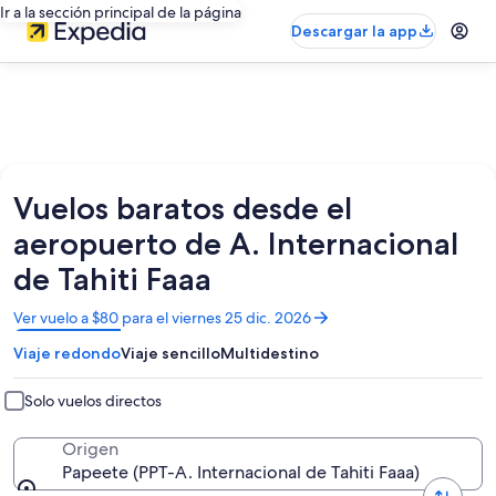
Ir a la sección principal de la página
Descargar la app
Vuelos baratos desde el
aeropuerto de A. Internacional
de Tahiti Faaa
Se
Ver vuelo a $80 para el viernes 25 dic. 2026
abrirá
Viaje redondo
Viaje sencillo
Multidestino
en
una
nueva
Solo vuelos directos
ventana
Origen
Papeete (PPT-A. Internacional de Tahiti Faaa)