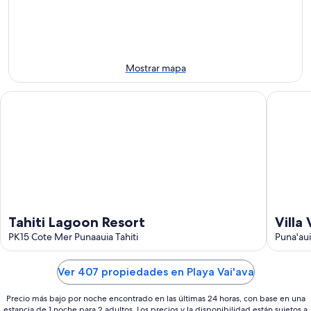
8
noche,
fin
ago
8
de
ago
semana,
-
7
9
ago
Mostrar mapa
ago
-
9
Tahiti Lagoon Resort
Villa Vai
ago
Tahiti Lagoon Resort
Villa
PK15 Cote Mer Punaauia Tahiti
the 
Puna'au
Ver 407 propiedades en Playa Vai'ava
Precio más bajo por noche encontrado en las últimas 24 horas, con base en una
estancia de 1 noche para 2 adultos. Los precios y la disponibilidad están sujetos a