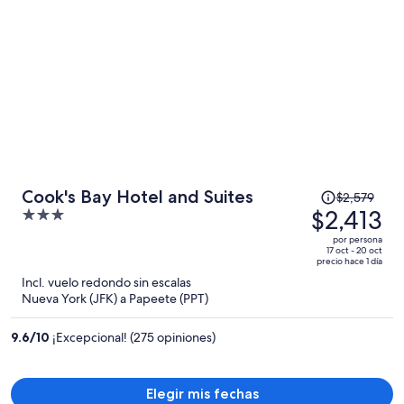
El
Cook's Bay Hotel and Suites
$2,579
precio
$2,413
3
era
out
por persona
de
of
17 oct - 20 oct
precio hace 1 día
$2,579
5
Incl. vuelo redondo sin escalas
y
Nueva York (JFK) a Papeete (PPT)
ahora
es
9.6
/
10
¡Excepcional! (275 opiniones)
de
$2,413
por
Elegir mis fechas
persona