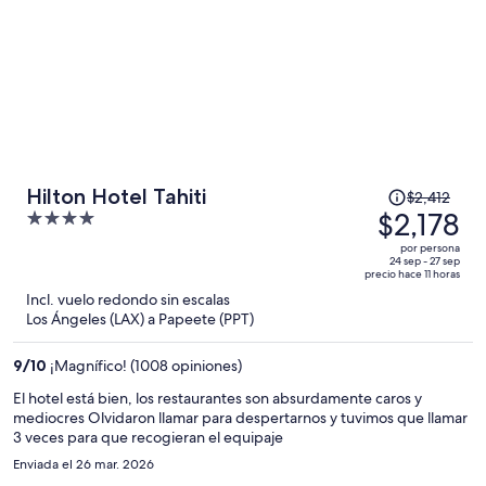
El
Hilton Hotel Tahiti
$2,412
precio
$2,178
4
era
out
por persona
de
of
24 sep - 27 sep
precio hace 11 horas
$2,412
5
Incl. vuelo redondo sin escalas
y
Los Ángeles (LAX) a Papeete (PPT)
ahora
es
9
/
10
¡Magnífico! (1008 opiniones)
de
$2,178
El hotel está bien, los restaurantes son absurdamente caros y
mediocres Olvidaron llamar para despertarnos y tuvimos que llamar
por
3 veces para que recogieran el equipaje
persona
Enviada el 26 mar. 2026