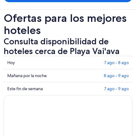
Ofertas para los mejores
hoteles
Consulta disponibilidad de
hoteles cerca de Playa Vai'ava
Consultar
Hoy
7 ago - 8 ago
los
precios
Consultar
Mañana por la noche
8 ago - 9 ago
cerca
precios
de
cerca
Consultar
Este fin de semana
7 ago - 9 ago
Playa
de
precios
Vai'ava
Playa
cerca
para
Vai'ava
de
hoy,
para
Playa
7
mañana
Vai'ava
ago
por
para
-
la
este