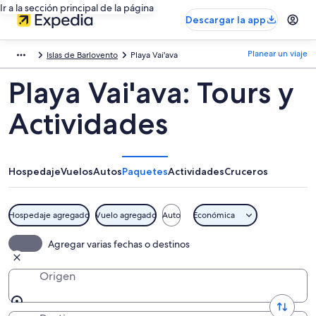
Ir a la sección principal de la página
Descargar la app
Planear un viaje
Islas de Barlovento
Playa Vai'ava
Playa Vai'ava: Tours y
Actividades
Hospedaje
Vuelos
Autos
Paquetes
Actividades
Cruceros
Hospedaje agregado
Vuelo agregado
Auto
Económica
Agregar varias fechas o destinos
Origen