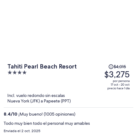
El
Tahiti Pearl Beach Resort
$4,015
precio
$3,275
4
era
out
por persona
de
of
17 oct - 20 oct
precio hace 1 día
$4,015
5
Incl. vuelo redondo sin escalas
y
Nueva York (JFK) a Papeete (PPT)
ahora
es
8.4
/
10
¡Muy bueno! (1005 opiniones)
de
$3,275
Todo muy bien todo el personal muy amables
por
Enviada el 2 oct. 2025
persona