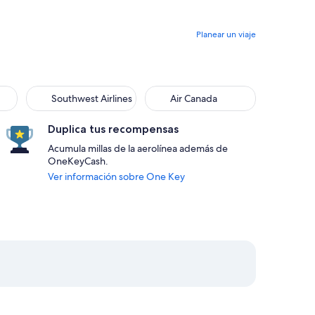
Planear un viaje
Southwest Airlines
Air Canada
Duplica tus recompensas
Acumula millas de la aerolínea además de
OneKeyCash.
Ver información sobre One Key
 13 sept. a las 6:00 a. m. hacia Boston, con un precio de $247.
, 24 ago. a las 6:30 p. m. desde Denver y regreso el lun., 7 sep
eleccionar vuelo de JetBlue Airways, con salida el lun., 24 ago. 