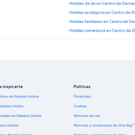
Hoteles de ski en Centro de Denve
Hoteles ecológicos en Centro de 
Hoteles familiares en Centro de D
Hoteles románticos en Centro de 
Hoteles boutique en Centro de De
Hoteles con aguas termales en Ce
Hoteles con bar en Centro de Den
Hoteles con desayuno incluido en
Hoteles con guardería en Centro 
Hoteles con alberca en Centro de 
a inspirarte
Políticas
Hoteles con sauna en Centro de D
sticos de Estados Unidos
Privacidad
Hoteles con traslado del/al aerop
Estados Unidos
Cookies
Hoteles con vista en Centro de De
ionales en Estados Unidos
Términos de uso
Hoteles gay friendly en Centro de
ados Unidos
Términos y condiciones de One Key™
Hoteles para fumadores en Centro