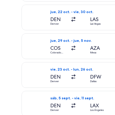
a. m.
a
Seleccionar vuelo de Frontier Airline
Boston.
jue, 22 oct. - vie, 30 oct.
DEN
LAS
Denver
Las Vegas
Seleccionar vuelo de Allegiant Air, c
jue, 29 oct. - jue, 5 nov.
COS
AZA
Colorado
Mesa
Springs
Seleccionar vuelo de Frontier Airlines
vie, 23 oct. - lun, 26 oct.
DEN
DFW
Denver
Dallas
Seleccionar vuelo de Southwest Airlin
sáb, 5 sept. - vie, 11 sept.
DEN
LAX
Denver
Los Ángeles