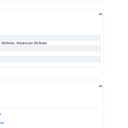
actual
 Airlines, American Airlines
r
ver