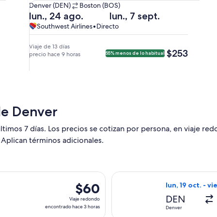
De
Denver (DEN)
Boston (BOS)
Denver
Salida
Regreso
lun., 24 ago.
lun., 7 sept.
(DEN)
el
el
Southwest
Southwest
Southwest Airlines
•
Directo
a
lun.,
lun.,
Airlines,
Airlines
Boston
24
7
vuelo
Viaje de 13 días
$253
$253
55% menos de lo habitual
(BOS).
ago.
precio hace 9 horas
sept.
directo
a
a
las
las
6:30
5:27
p. m.
a. m.
de
de
de Denver
Denver
Boston
y
y
ltimos 7 días. Los precios se cotizan por persona, en viaje re
llegada
llegada
 Aplican términos adicionales.
el
a
mar.,
las
25
10:11
ago.
a. m.
es, con salida el mar, 15 sept. desde Denver hacia Minneapolis,
Seleccionar vuel
$60
$60
lun, 19 oct. - vi
a
a
Viaje
las
Denver.
DEN
Viaje redondo
redondo,
12:30
encontrado hace 3 horas
Denver
encontrado