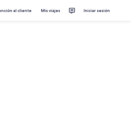
nción al cliente
Mis viajes
Iniciar sesión