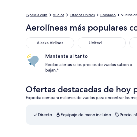
Expedia.com
Vuelos
Estados Unidos
Colorado
Vuelos d
Aerolíneas más populares c
Alaska Airlines
United
Mantente al tanto
Recibe alertas si los precios de vuelos suben o
bajan.*
Ofertas destacadas de hoy 
Expedia compara millones de vuelos para encontrar las mejor
Directo
Equipaje de mano incluido
Precio inf
Seleccionar vuelo de JetBlue Airways, con salida el 