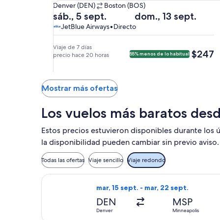
De
Denver (DEN)
Boston (BOS)
Denver
Salida
Regreso
sáb., 5 sept.
dom., 13 sept.
(DEN)
el
el
JetBlue
JetBlue
JetBlue Airways
•
Directo
a
sáb.,
dom.,
Airways,
Airways
Boston
5
13
vuelo
Viaje de 7 días
$247
$247
55% menos de lo habitual
(BOS).
sept.
precio hace 20 horas
sept.
directo
a
a
las
las
11:37
6:00
Mostrar más ofertas
p. m.
a. m.
de
de
Los vuelos más baratos des
Denver
Boston
y
y
Estos precios estuvieron disponibles durante los ú
llegada
llegada
la disponibilidad pueden cambiar sin previo aviso.
el
a
dom.,
las
Todas las ofertas
Viaje sencillo
Viaje redondo
6
11:33
sept.
a. m.
Seleccionar vuelo de Frontier Airlin
mar, 15 sept. - mar, 22 sept.
a
a
las
DEN
Denver.
MSP
5:30
Denver
Minneapolis