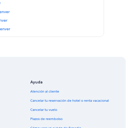
r
Denver
enver
Denver
nver
ntro de Denver
ver
 Centro de Denver
de Denver
Denver
Ayuda
enver
Atención al cliente
uerto en Centro de Denver
Cancelar tu reservación de hotel o renta vacacional
nver
Cancelar tu vuelo
 Denver
Plazos de reembolso
 de Denver