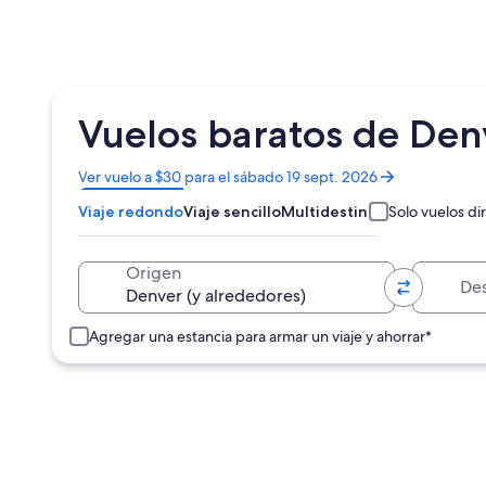
Vuelos baratos de Den
Se
Ver vuelo a $30 para el sábado 19 sept. 2026
abrirá
Viaje redondo
Viaje sencillo
Multidestino
Solo vuelos di
en
una
nueva
Destino
Origen
ventana
Agregar una estancia para armar un viaje y ahorrar*