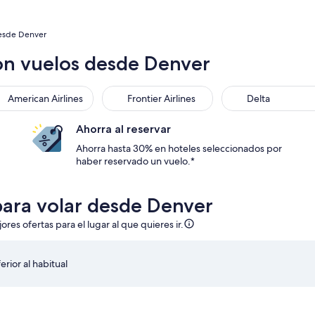
esde Denver
on vuelos desde Denver
American Airlines
Frontier Airlines
Delta
Ahorra al reservar
Ahorra hasta 30% en hoteles seleccionados por
haber reservado un vuelo.*
para volar desde Denver
es ofertas para el lugar al que quieres ir.
erior al habitual
sáb., 5 sept. a las 11:37 p. m. desde Denver y regreso el dom.,
Seleccionar vuelo de Southwest Airlines, con salida el lun.
S