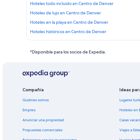
Hoteles todo incluido en Centro de Denver
Hoteles de lujo en Centro de Denver
Hoteles en la playa en Centro de Denver
Hoteles históricos en Centro de Denver
Hoteles baratos en Centro de Denver
Hoteles cerca del acuario en Centro de Denver
*Disponible para los socios de Expedia.
Hoteles con aire acondicionado en Centro de Denver
Hoteles con cocina en Centro de Denver
Hoteles con estacionamiento en Centro de Denver
Hoteles con área de juegos en Centro de Denver
Compañía
Ideas par
Hoteles con restaurante en Centro de Denver
Quiénes somos
Lugares turí
Hoteles con hidromasaje en Centro de Denver
Empleo
Hoteles en 
Hoteles con vista al mar en Centro de Denver
Anunciar una propiedad
Casas vacac
Hoteles en la naturaleza en Centro de Denver
Propuestas comerciales
Viajes a Est
Hoteles para bodas en Centro de Denver