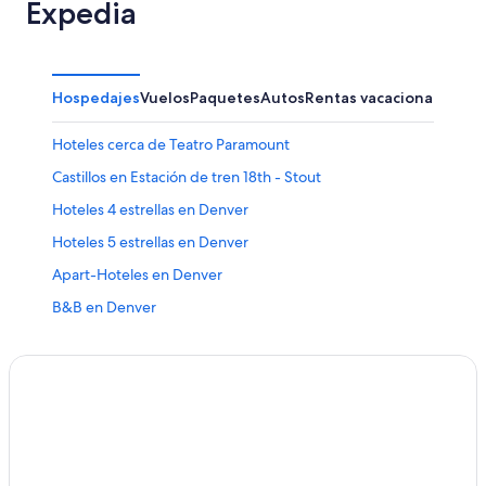
Expedia
Hospedajes
Vuelos
Paquetes
Autos
Rentas vacacionales
Otr
Hoteles cerca de Teatro Paramount
Castillos en Estación de tren 18th - Stout
Hoteles 4 estrellas en Denver
Hoteles 5 estrellas en Denver
Apart-Hoteles en Denver
B&B en Denver
Cabañas en Denver
Casas de huéspedes en Denver
Casas vacacionales en Denver
Chalets en Denver
Condominios en Denver