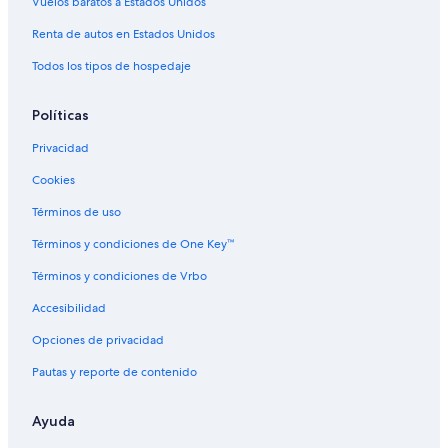
Vuelos baratos a Estados Unidos
Hoteles de La Quinta Inn & Suites en Denver
Renta de autos en Estados Unidos
Marriott Hotels & Resorts en Denver
Todos los tipos de hospedaje
Hoteles de Motel 6 en Denver
Hoteles en Denver
Políticas
Moteles en Denver
Privacidad
Villas en Denver
Cookies
Hoteles cerca de Centro de convenciones de Colorado
Términos de uso
Términos y condiciones de One Key™
Términos y condiciones de Vrbo
Accesibilidad
Opciones de privacidad
Pautas y reporte de contenido
Ayuda