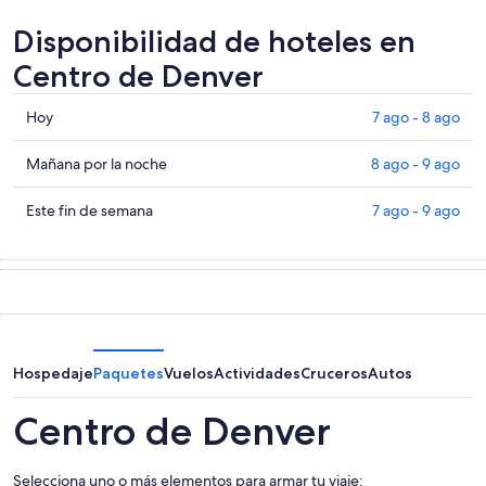
Disponibilidad de hoteles en
Centro de Denver
Consultar
Hoy
7 ago - 8 ago
precios
en
Consultar
Mañana por la noche
8 ago - 9 ago
Centro
precios
de
en
Consultar
Este fin de semana
7 ago - 9 ago
Denver
Centro
precios
para
de
en
hoy,
Denver
Centro
7
para
de
ago
mañana
Denver
-
por
para
8
la
este
Hospedaje
Paquetes
Vuelos
Actividades
Cruceros
Autos
ago
noche,
fin
8
de
Centro de Denver
ago
semana,
-
7
Selecciona uno o más elementos para armar tu viaje:
9
ago