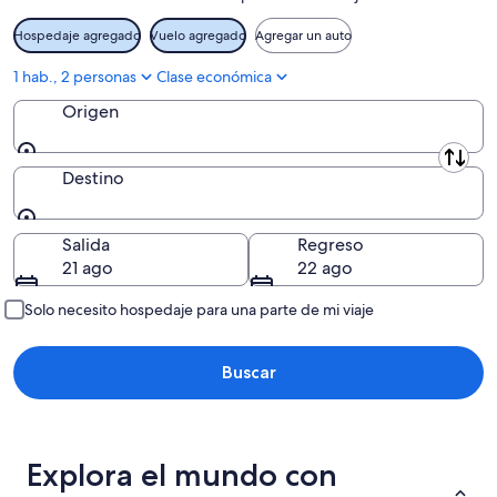
ago
-
Hospedaje agregado
Vuelo agregado
Agregar un auto
9
ago
1 hab., 2 personas
Clase económica
Origen
Origen
Destino
Destino
Salida
Regreso
21 ago
22 ago
Solo necesito hospedaje para una parte de mi viaje
Buscar
Explora el mundo con