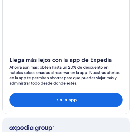
Apartamentos en Denver
Hostales en Denver
Apart-Hoteles en Denver
Hilton Hotels en Denver
Hoteles con casino en Denver
Hoteles de golf en Denver
Hoteles con spa en Denver
Llega más lejos con la app de Expedia
Hoteles de ski en Denver
Ahorra aún más: obtén hasta un 20% de descuento en
hoteles seleccionados al reservar en la app. Nuestras ofertas
Hoteles de lujo en Denver
en la app te permiten ahorrar para que puedas viajar más y
administrar todo desde donde estés.
Hoteles en la playa en Denver
Hoteles familiares en Denver
Ir a la app
Hoteles históricos en Denver
Hoteles románticos en Denver
Hoteles baratos en Denver
Hoteles cerca del acuario en Denver