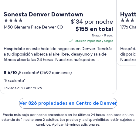
Sonesta Denver Downtown
Hyat
4
$134 por noche
4
out
out
1450 Glenarm Place Denver CO
1776 Ch
El
$155 en total
of
of
precio
16 ago. - 17 ago.
5
5
es
Total con impuestos y cargos
de
Hospédate en este hotel de negocios en Denver. Tendrás
Hospédat
$155
a tu disposición alberca al aire libre, desayuno y sala de
disposic
fitness abierta las 24 horas. Nuestros huéspedes ...
en
Nuestros
...
total
por
8.6
/
10
¡Excelente! (2692 opiniones)
noche
"Excelente"
del
Enviada el 27 abr. 2026
16
ago
Ver 826 propiedades en Centro de Denver
al
17
Precio más bajo por noche encontrado en las últimas 24 horas, con base en una
ago
estancia de 1 noche para 2 adultos. Los precios y la disponibilidad están sujetos a
cambios. Aplican términos adicionales.