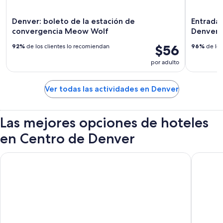
Denver: boleto de la estación de
Entrada 
convergencia Meow Wolf
Denver
$56
92%
de los clientes lo recomiendan
96%
de los
por adulto
Ver todas las actividades en Denver
Las mejores opciones de hoteles
en Centro de Denver
Sonesta Denver Downtown
Hyatt C