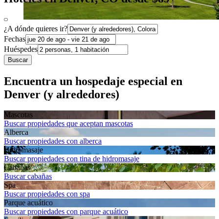
¿A dónde quieres ir?
Fechas
Huéspedes
Buscar
Encuentra un hospedaje especial en
Denver (y alrededores)
Mascotas
Buscar propiedades que aceptan mascotas
Alberca
Buscar propiedades con alberca
Hidromasaje
Buscar propiedades con tina de hidromasaje
Cabañas
Buscar cabañas
Spa
Buscar propiedades con spa
Parque acuático
Buscar propiedades con parque acuático