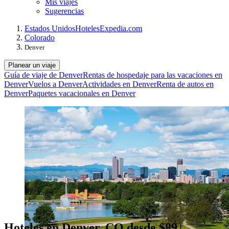
Mis viajes
Sugerencias
Estados Unidos
Hoteles
Expedia.com
Colorado
Denver
Planear un viaje
Guía de viaje de Denver
Rentas de hospedaje para las vacaciones en
Denver
Vuelos a Denver
Actividades en Denver
Renta de autos en
Denver
Paquetes vacacionales en Denver
Hoteles en Denver, CO desde $89