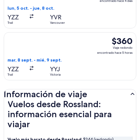
redondo,
encontrado hace 4 días
encontrado
lun, 5 oct. - jue, 8 oct.
hace
YZZ
YVR
4
Trail
Vancouver
días
Seleccionar vuelo de Pacific Coastal Airlines, con salida el m
$360
$360
Viaje
Viaje redondo
redondo,
encontrado hace 5 horas
encontrado
mar, 8 sept. - mié, 9 sept.
hace
YZZ
YYJ
5
Trail
Victoria
horas
Información de viaje
Vuelos desde Rossland:
información esencial para
viajar
Vuelo más barato desde Rossland
$244 (redondo)