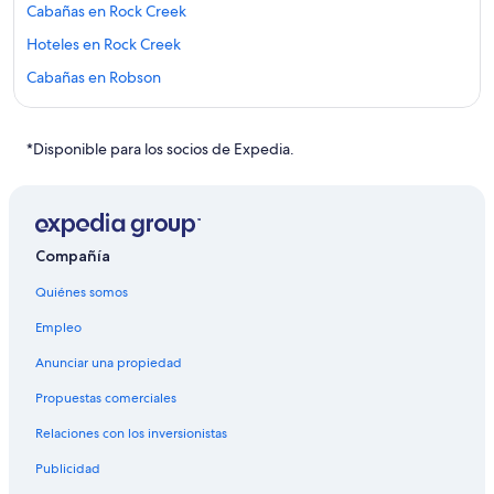
Cabañas en Rock Creek
Hoteles en Rock Creek
Cabañas en Robson
Hoteles en Robson
B&B en Lemon Creek
*Disponible para los socios de Expedia.
Hoteles en Lemon Creek
Hoteles en Midway
Casas de campo en Kaslo
Compañía
Cabañas en Grand Forks
Quiénes somos
Hoteles con bar en Grand Forks
Empleo
Hoteles en Balfour
Anunciar una propiedad
Hoteles en Christina Lake
Propuestas comerciales
Cabañas en Creston
Relaciones con los inversionistas
Hoteles en Creston
Publicidad
Hoteles en Silverton