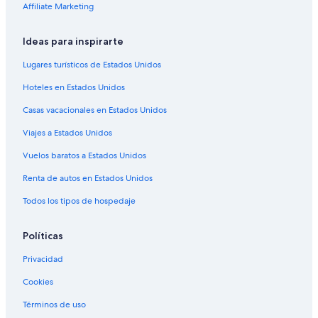
Affiliate Marketing
Hoteles en Riondel
Hoteles en Trail
Ideas para inspirarte
B&B en Nelson
Lugares turísticos de Estados Unidos
Cabañas en Nelson
Hoteles en Estados Unidos
Casas vacacionales en Nelson
Casas vacacionales en Estados Unidos
Resorts en Nelson
Viajes a Estados Unidos
Hoteles de lujo en Nelson
Vuelos baratos a Estados Unidos
Hoteles en la playa en Nelson
Hoteles con aguas termales en Nelson
Renta de autos en Estados Unidos
Hoteles con aire acondicionado en Nelson
Todos los tipos de hospedaje
Hoteles con bar en Nelson
Políticas
Hoteles con cocina en Nelson
Privacidad
Hoteles con alberca en Nelson
Cookies
Hoteles con restaurante en Nelson
Términos de uso
Hoteles con sauna en Nelson