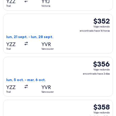
YZZ
YYJ
5
Trail
Victoria
horas
Seleccionar vuelo de Pacific Coastal Airlines, con salida el l
$352
$352
Viaje
Viaje redondo
redondo,
encontrado hace 16 horas
encontrado
lun, 21 sept. - lun, 28 sept.
hace
YZZ
YVR
16
Trail
Vancouver
horas
Seleccionar vuelo de Pacific Coastal Airlines, con salida el l
$356
$356
Viaje
Viaje redondo
redondo,
encontrado hace 2 días
encontrado
lun, 5 oct. - mar, 6 oct.
hace
YZZ
YVR
2
Trail
Vancouver
días
Seleccionar vuelo de Pacific Coastal Airlines, con salida el l
$358
$358
Viaje
Viaje redondo