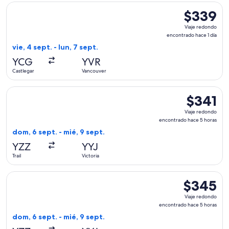
Seleccionar vuelo de Air Canada, con salida el vie, 4 sept. d
$339
$339
Viaje
Viaje redondo
redondo,
encontrado hace 1 día
encontrado
vie, 4 sept. - lun, 7 sept.
hace
YCG
YVR
1
Castlegar
Vancouver
día
Seleccionar vuelo de Pacific Coastal Airlines, con salida el 
$341
$341
Viaje
Viaje redondo
redondo,
encontrado hace 5 horas
encontrado
dom, 6 sept. - mié, 9 sept.
hace
YZZ
YYJ
5
Trail
Victoria
horas
Seleccionar vuelo de Pacific Coastal Airlines, con salida el 
$345
$345
Viaje
Viaje redondo
redondo,
encontrado hace 5 horas
encontrado
dom, 6 sept. - mié, 9 sept.
hace