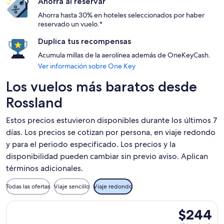
Ahorra al reservar
Ahorra hasta 30% en hoteles seleccionados por haber
reservado un vuelo.*
Duplica tus recompensas
Acumula millas de la aerolínea además de OneKeyCash.
Ver información sobre One Key
Los vuelos más baratos desde
Rossland
Estos precios estuvieron disponibles durante los últimos 7
días. Los precios se cotizan por persona, en viaje redondo
y para el periodo especificado. Los precios y la
disponibilidad pueden cambiar sin previo aviso. Aplican
términos adicionales.
Todas las ofertas
Viaje sencillo
Viaje redondo
Seleccionar vuelo de Air Canada, con salida el vie, 4 sept. 
$244
$244
Viaje