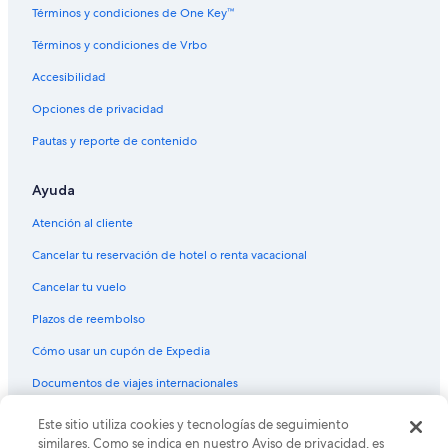
Hoteles gay friendly en Nelson
Términos y condiciones de One Key™
Hoteles para bodas en Nelson
Términos y condiciones de Vrbo
Hoteles en Nelson
Accesibilidad
Villas en Nelson
Opciones de privacidad
Apartamentos en New Denver
Pautas y reporte de contenido
Cabañas en Mount Baldy
Ayuda
Villas en Lagos Gemelos
Cabañas en Salmo
Atención al cliente
Apartamentos en Salmo
Cancelar tu reservación de hotel o renta vacacional
Hoteles en Salmo
Cancelar tu vuelo
Apartamentos en Castlegar
Plazos de reembolso
Hoteles en Castlegar
Cómo usar un cupón de Expedia
Documentos de viajes internacionales
Este sitio utiliza cookies y tecnologías de seguimiento
© 2026 Expedia, Inc., una empresa de Expedia Group. Todos los
derechos reservados. Expedia y el logo de Expedia son marcas
similares. Como se indica en nuestro Aviso de privacidad, es