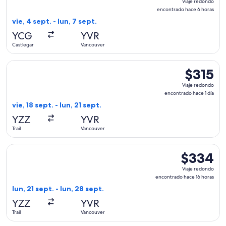
Viaje redondo
redondo,
encontrado hace 6 horas
encontrado
vie, 4 sept. - lun, 7 sept.
hace
YCG
YVR
6
Castlegar
Vancouver
horas
Seleccionar vuelo de Pacific Coastal Airlines, con salida el v
$315
$315
Viaje
Viaje redondo
redondo,
encontrado hace 1 día
encontrad
vie, 18 sept. - lun, 21 sept.
hace
YZZ
YVR
1
Trail
Vancouver
día
Seleccionar vuelo de Pacific Coastal Airlines, con salida el l
$334
$334
Viaje
Viaje redondo
redondo,
encontrado hace 16 horas
encontrado
lun, 21 sept. - lun, 28 sept.
hace
YZZ
YVR
16
Trail
Vancouver
horas