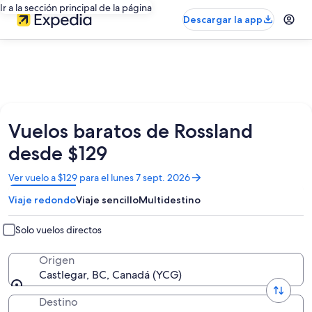
Ir a la sección principal de la página
Descargar la app
Vuelos baratos de Rossland
desde $129
Se
Ver vuelo a $129 para el lunes 7 sept. 2026
abrirá
Viaje redondo
Viaje sencillo
Multidestino
en
una
nueva
Solo vuelos directos
ventana
Origen
Castlegar, BC, Canadá (YCG)
Destino