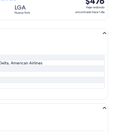
$476
día
Viaje
LGA
Viaje redondo
redondo,
encontrado hace 1 día
Nueva York
encontrado
hace
1
día
Delta, American Airlines