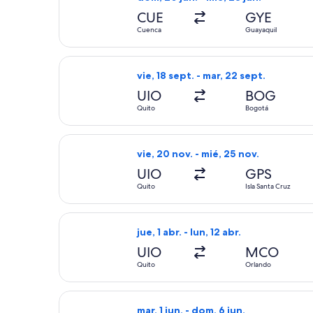
CUE
GYE
Cuenca
Guayaquil
Seleccionar vuelo de Copa, con salid
vie, 18 sept. - mar, 22 sept.
UIO
BOG
Quito
Bogotá
Seleccionar vuelo de avianca, con sal
vie, 20 nov. - mié, 25 nov.
UIO
GPS
Quito
Isla Santa Cruz
Seleccionar vuelo de American Airline
jue, 1 abr. - lun, 12 abr.
UIO
MCO
Quito
Orlando
Seleccionar vuelo de LATAM Airlines 
mar, 1 jun. - dom, 6 jun.