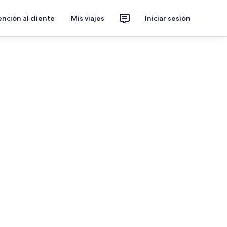
nción al cliente
Mis viajes
Iniciar sesión