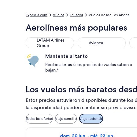
Expedia.com
Vuelos
Ecuador
Vuelos desde Los Andes
Aerolíneas más populares
LATAM Airlines
Avianca
Group
Mantente al tanto
Recibe alertas si los precios de vuelos suben o
bajan.*
Los vuelos más baratos des
Estos precios estuvieron disponibles durante los ú
la disponibilidad pueden cambiar sin previo aviso.
Todas las ofertas
Viaje sencillo
Viaje redondo
Seleccionar vuelo de LATAM Airlines 
dom, 20 jun. - mié, 23 jun.