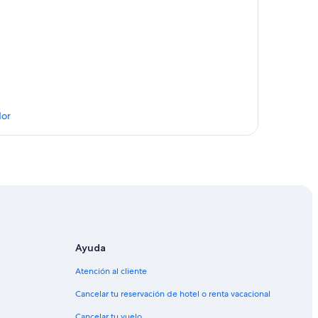
dor
uador
cuador
r
r
Ecuador
Ayuda
Atención al cliente
Cancelar tu reservación de hotel o renta vacacional
Cancelar tu vuelo