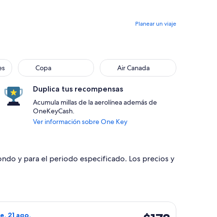
Planear un viaje
es
Copa
Air Canada
Duplica tus recompensas
Acumula millas de la aerolínea además de
OneKeyCash.
Ver información sobre One Key
dondo y para el periodo especificado. Los precios y
il, con regreso el mié, 23 jun., con precio de $169. encontra
o de LATAM Airlines Group, con salida el jue, 20 ago. desde Qu
$173
ie, 21 ago.