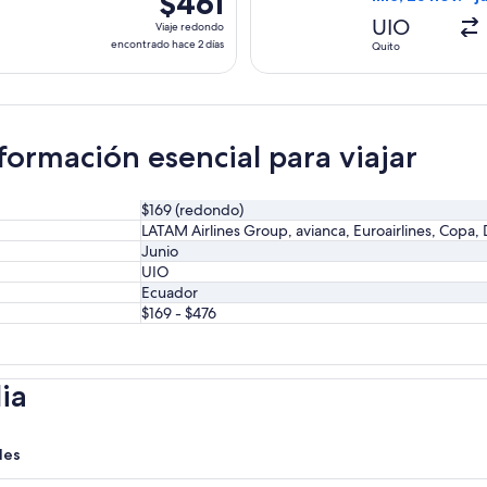
$461
días
Viaje
UIO
Viaje redondo
redondo,
encontrado hace 2 días
Quito
encontrado
hace
2
días
formación esencial para viajar
$169 (redondo)
LATAM Airlines Group, avianca, Euroairlines, Copa, 
Junio
UIO
Ecuador
$169 - $476
ia
les