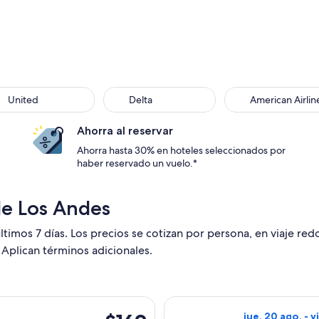
United
Delta
American Airlin
Ahorra al reservar
Ahorra hasta 30% en hoteles seleccionados por
haber reservado un vuelo.*
de Los Andes
ltimos 7 días. Los precios se cotizan por persona, en viaje re
 Aplican términos adicionales.
Group, con salida el dom, 20 jun. desde Cuenca hacia Guayaqu
Seleccionar vuel
$169
jue, 20 ago. - v