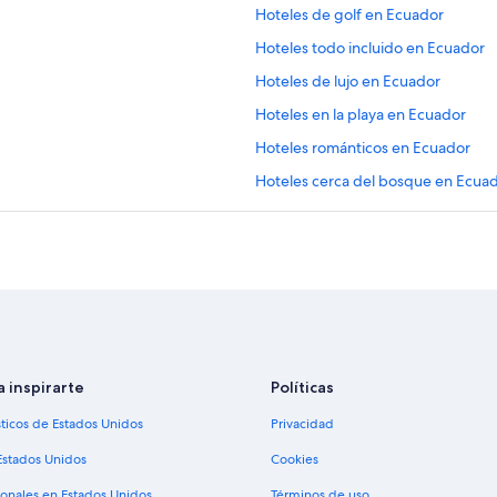
Hoteles de golf en Ecuador
Hoteles todo incluido en Ecuador
Hoteles de lujo en Ecuador
Hoteles en la playa en Ecuador
Hoteles románticos en Ecuador
Hoteles cerca del bosque en Ecua
Hoteles con aguas termales en Ec
Hoteles con guardería en Ecuador
Hoteles con parque acuático en E
Hoteles con vista al mar en Ecuado
Hoteles en la naturaleza en Ecuado
Hoteles que aceptan mascotas en 
a inspirarte
Políticas
B&B en Ecuador
sticos de Estados Unidos
Privacidad
Campings en Ecuador
Estados Unidos
Cookies
Casas de campo en Ecuador
ionales en Estados Unidos
Términos de uso