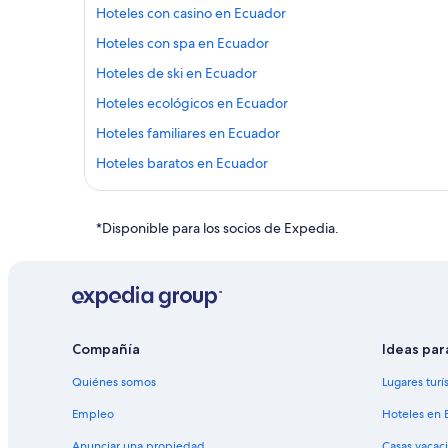
Hoteles con casino en Ecuador
Hoteles con spa en Ecuador
Hoteles de ski en Ecuador
Hoteles ecológicos en Ecuador
Hoteles familiares en Ecuador
Hoteles baratos en Ecuador
Hoteles cerca del lago en Ecuador
Hoteles con desayuno incluido en Ecuador
*Disponible para los socios de Expedia.
Hoteles con área de juegos en Ecuador
Hoteles con restaurante en Ecuador
Hoteles con vista en Ecuador
Hoteles para bodas en Ecuador
Compañía
Ideas par
Hoteles en Ecuador
Quiénes somos
Lugares turí
Cabañas en Ecuador
Empleo
Hoteles en 
Tiendas de campaña en Ecuador
Anunciar una propiedad
Casas vacac