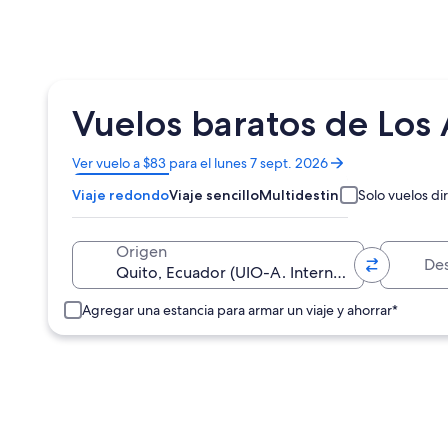
Vuelos baratos de Los
Se
Ver vuelo a $83 para el lunes 7 sept. 2026
abrirá
Viaje redondo
Viaje sencillo
Multidestino
Solo vuelos di
en
una
nueva
Destino
Origen
ventana
Agregar una estancia para armar un viaje y ahorrar*