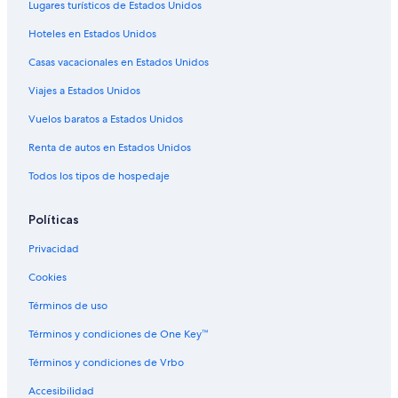
Lugares turísticos de Estados Unidos
Hoteles para ir de compras en Sonsonate
Hoteles en Estados Unidos
Hoteles todo incluido en Sonsonate
Casas vacacionales en Estados Unidos
Hoteles con wifi en Sonsonate
Viajes a Estados Unidos
Hoteles de lujo en Sonsonate
Vuelos baratos a Estados Unidos
Hoteles en la playa en Sonsonate
Hoteles familiares en Sonsonate
Renta de autos en Estados Unidos
Hoteles románticos en Sonsonate
Todos los tipos de hospedaje
Hoteles baratos en Sonsonate
Políticas
Hoteles cerca del acuario en Sonsonate
Privacidad
Hoteles cerca del lago en Sonsonate
Cookies
Hoteles con aire acondicionado en Sonsonate
Términos de uso
Hoteles con bar en Sonsonate
Hoteles con cocina en Sonsonate
Términos y condiciones de One Key™
Hoteles con desayuno incluido en Sonsonate
Términos y condiciones de Vrbo
Hoteles con estacionamiento en Sonsonate
Accesibilidad