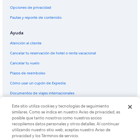
Hoteles con guardería en Sonsonate
Opciones de privacidad
Hoteles con área de juegos en Sonsonate
Pautas y reporte de contenido
Hoteles con alberca en Sonsonate
Ayuda
Hoteles con restaurante en Sonsonate
Hoteles con hidromasaje en Sonsonate
Atención al cliente
Hoteles con traslado del/al aeropuerto en Sonsonate
Cancelar tu reservación de hotel o renta vacacional
Hoteles con vista al mar en Sonsonate
Cancelar tu vuelo
Hoteles en la naturaleza en Sonsonate
Plazos de reembolso
Hoteles para bodas en Sonsonate
Cómo usar un cupón de Expedia
Hoteles que aceptan mascotas en Sonsonate
Documentos de viajes internacionales
Hoteles en Sonsonate
Este sitio utiliza cookies y tecnologías de seguimiento
© 2026 Expedia, Inc., una empresa de Expedia Group. Todos los
Casas de huéspedes en Sonsonate
derechos reservados. Expedia y el logo de Expedia son marcas
similares. Como se indica en nuestro Aviso de privacidad, es
registradas o marcas comerciales de Expedia, Inc. CST# 2029030-50.
posible que tanto nosotros como nuestros socios
Condominios en Sonsonate
recopilemos datos personales y otros detalles. Al continuar
Apartamentos en Sonsonate
utilizando nuestro sitio web, aceptas nuestro Aviso de
privacidad y los Términos de servicio.
Hoteles haciendas en Sonsonate