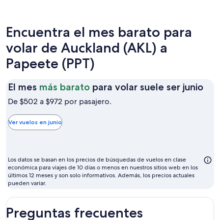
Encuentra el mes barato para
volar de Auckland (AKL) a
Papeete (PPT)
El
El mes
más barato
para volar suele ser junio
me
De $502 a $972 por pasajero.
má
bar
Ver vuelos en junio
par
vol
sue
Los datos se basan en los precios de búsquedas de vuelos en clase
ser
económica para viajes de 10 días o menos en nuestros sitios web en los
últimos 12 meses y son solo informativos. Además, los precios actuales
juni
pueden variar.
Preguntas frecuentes