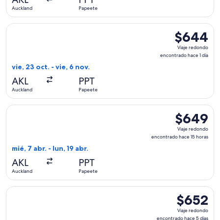
1
Auckland
Papeete
día
Seleccionar vuelo de Air New Zealand, con salida el vie, 23 
$644
$644
Viaje
Viaje redondo
redondo,
encontrado hace 1 día
encontrado
vie, 23 oct. - vie, 6 nov.
hace
AKL
PPT
1
Auckland
Papeete
día
Seleccionar vuelo de Air New Zealand, con salida el mié, 7 a
$649
$649
Viaje
Viaje redondo
redondo,
encontrado hace 15 horas
encontrado
mié, 7 abr. - lun, 19 abr.
hace
AKL
PPT
15
Auckland
Papeete
horas
Seleccionar vuelo de Air New Zealand, con salida el vie, 23 
$652
$652
Viaje
Viaje redondo
redondo,
encontrado hace 5 días