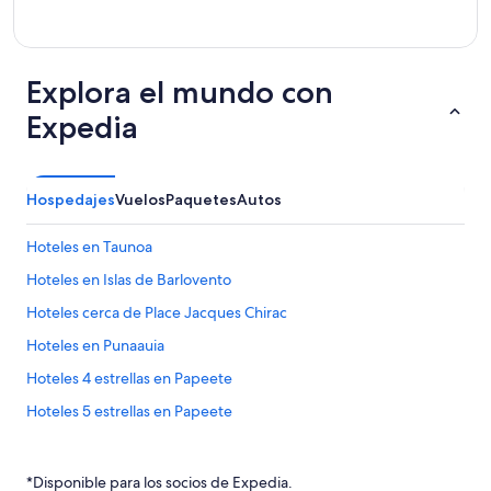
Explora el mundo con
Expedia
Hospedajes
Vuelos
Paquetes
Autos
Hoteles en Taunoa
Hoteles en Islas de Barlovento
Hoteles cerca de Place Jacques Chirac
Hoteles en Punaauia
Hoteles 4 estrellas en Papeete
Hoteles 5 estrellas en Papeete
Apart-Hoteles en Papeete
Casas de huéspedes en Papeete
*Disponible para los socios de Expedia.