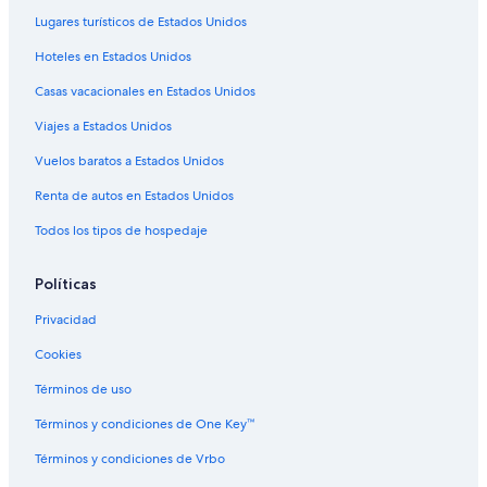
Hoteles con traslado del/al aeropuerto en Papeete
Lugares turísticos de Estados Unidos
Hoteles en Papeete
Hoteles en Estados Unidos
Villas en Papeete
Casas vacacionales en Estados Unidos
Hoteles en Arue
Viajes a Estados Unidos
Hoteles cerca de Monte Orohena
Vuelos baratos a Estados Unidos
Hoteles cerca de Musée de la Perle Robert Wan
Renta de autos en Estados Unidos
Hoteles en Pirae
Todos los tipos de hospedaje
Políticas
Privacidad
Cookies
Términos de uso
Términos y condiciones de One Key™
Términos y condiciones de Vrbo