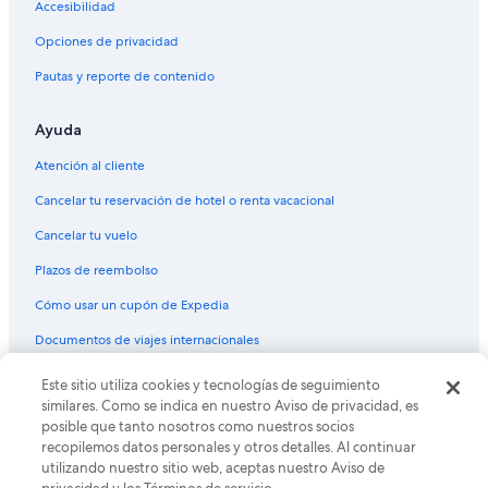
Accesibilidad
Opciones de privacidad
Pautas y reporte de contenido
Ayuda
Atención al cliente
Cancelar tu reservación de hotel o renta vacacional
Cancelar tu vuelo
Plazos de reembolso
Cómo usar un cupón de Expedia
Documentos de viajes internacionales
Este sitio utiliza cookies y tecnologías de seguimiento
© 2026 Expedia, Inc., una empresa de Expedia Group. Todos los
derechos reservados. Expedia y el logo de Expedia son marcas
similares. Como se indica en nuestro Aviso de privacidad, es
registradas o marcas comerciales de Expedia, Inc. CST# 2029030-50.
posible que tanto nosotros como nuestros socios
recopilemos datos personales y otros detalles. Al continuar
utilizando nuestro sitio web, aceptas nuestro Aviso de