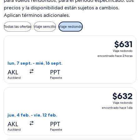
para vuelos rendondos, para el periodo especificado. Los
precios y la disponibilidad están sujetos a cambios.
Aplican términos adicionales.
Todas las ofertas
Viaje sencillo
Viaje redondo
Seleccionar vuelo de Air New Zealand, con salida el lun, 7 s
$631
$631
Viaje
Viaje redondo
redondo,
encontrado hace 2 horas
encontrad
lun, 7 sept. - mié, 16 sept.
hace
AKL
PPT
2
Auckland
Papeete
horas
Seleccionar vuelo de Air Tahiti Nui, con salida el jue, 4 feb
$632
$632
Viaje
Viaje redondo
redondo,
encontrado hace 1 día
encontrado
jue, 4 feb. - vie, 12 feb.
hace
AKL
PPT
1
Auckland
Papeete
día