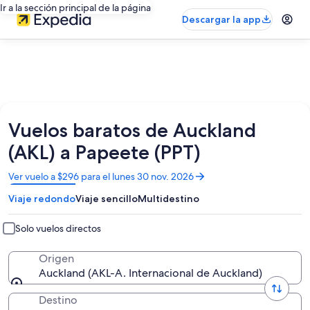
Ir a la sección principal de la página
Descargar la app
Vuelos baratos de Auckland
(AKL) a Papeete (PPT)
Se
Ver vuelo a $296 para el lunes 30 nov. 2026
abrirá
Viaje redondo
Viaje sencillo
Multidestino
en
una
nueva
Solo vuelos directos
ventana
Origen
Auckland (AKL-A. Internacional de Auckland)
Destino