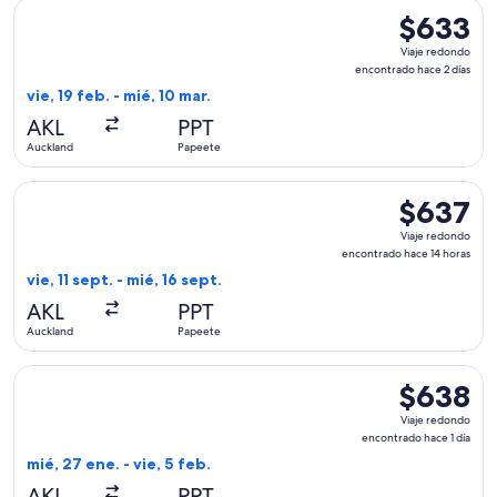
Seleccionar vuelo de Air New Zealand, con salida el vie, 19 
$633
$633
Viaje
Viaje redondo
redondo,
encontrado hace 2 días
encontrado
vie, 19 feb. - mié, 10 mar.
hace
AKL
PPT
2
Auckland
Papeete
días
Seleccionar vuelo de Air New Zealand, con salida el vie, 11 
$637
$637
Viaje
Viaje redondo
redondo,
encontrado hace 14 horas
encontrado
vie, 11 sept. - mié, 16 sept.
hace
AKL
PPT
14
Auckland
Papeete
horas
Seleccionar vuelo de Air New Zealand, con salida el mié, 27 
$638
$638
Viaje
Viaje redondo
redondo,
encontrado hace 1 día
encontrado
mié, 27 ene. - vie, 5 feb.
hace
AKL
PPT