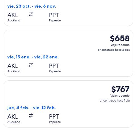
encontrado
vie, 23 oct. - vie, 6 nov.
hace
AKL
PPT
5
Auckland
Papeete
días
Seleccionar vuelo de Air New Zealand, con salida el vie, 15 
$658
$658
Viaje
Viaje redondo
redondo,
encontrado hace 2 días
encontrado
vie, 15 ene. - vie, 22 ene.
hace
AKL
PPT
2
Auckland
Papeete
días
Seleccionar vuelo de Qantas Airways, con salida el jue, 4 feb
$767
$767
Viaje
Viaje redondo
redondo,
encontrado hace 1 día
encontrado
jue, 4 feb. - vie, 12 feb.
hace
AKL
PPT
1
Auckland
Papeete
día