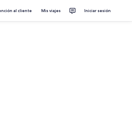
nción al cliente
Mis viajes
Iniciar sesión