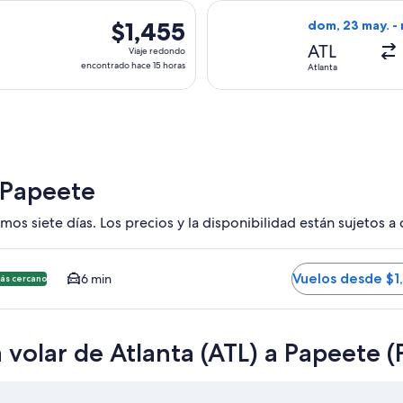
hace
con salida el dom, 23 may. desde Atlanta hacia Papeete, con re
Seleccionar vuel
15
$1,455
$1,455
dom, 23 may. - m
horas
Viaje
ATL
Viaje redondo
redondo,
encontrado hace 15 horas
Atlanta
encontrado
hace
15
horas
 Papeete
mos siete días. Los precios y la disponibilidad están sujetos a
a PPT. Opción más barata y cercana disponible. El tiempo prom
Vuelos desde $1
6 min
ás cercano
 volar de Atlanta (ATL) a Papeete (