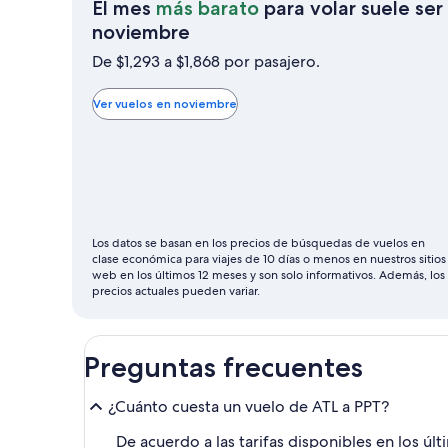
El mes
más barato
para volar suele ser
El
noviembre
mes
De $1,293 a $1,868 por pasajero.
más
barato
Ver vuelos en noviembre
para
volar
suele
ser
noviembre
Los datos se basan en los precios de búsquedas de vuelos en
clase económica para viajes de 10 días o menos en nuestros sitios
web en los últimos 12 meses y son solo informativos. Además, los
precios actuales pueden variar.
Preguntas frecuentes
¿Cuánto cuesta un vuelo de ATL a PPT?
De acuerdo a las tarifas disponibles en los úl