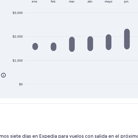
ene.
feb.
mar.
abr.
mayo
jun.
$3,000
$2,000
$1,000
$0
timos siete días en Expedia para vuelos con salida en el próxi