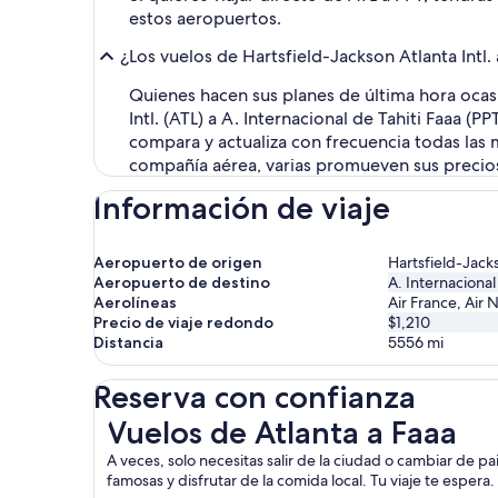
estos aeropuertos.
¿Los vuelos de Hartsfield-Jackson Atlanta Intl.
Quienes hacen sus planes de última hora ocas
Intl. (ATL) a A. Internacional de Tahiti Faaa 
compara y actualiza con frecuencia todas las 
compañía aérea, varias promueven sus preci
Información de viaje
Aeropuerto de origen
Hartsfield-Jacks
Aeropuerto de destino
A. Internacional
Aerolíneas
Air France, Air 
Precio de viaje redondo
$1,210
Distancia
5556
mi
Reserva con confianza
Vuelos de Atlanta a Faaa
Vuelos de Atlanta a Faaa
A veces, solo necesitas salir de la ciudad o cambiar de pa
famosas y disfrutar de la comida local. Tu viaje te espera