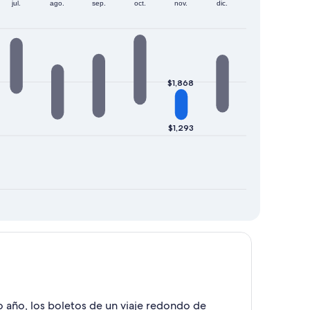
jul.
ago.
sep.
oct.
nov.
dic.
$1,868
$1,293
mo año, los boletos de un viaje redondo de