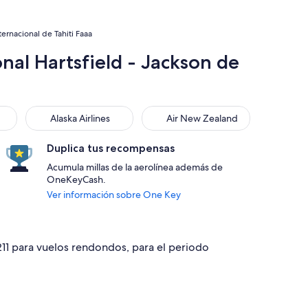
ernacional de Tahiti Faaa
nal Hartsfield - Jackson de
Alaska Airlines
Air New Zealand
Alaska Airlines
Air New Zealand
Duplica tus recompensas
Acumula millas de la aerolínea además de
OneKeyCash.
Ver información sobre One Key
211 para vuelos rendondos, para el periodo