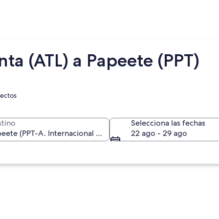
nta (ATL) a Papeete (PPT)
rectos
tino
Selecciona las fechas
22 ago - 29 ago