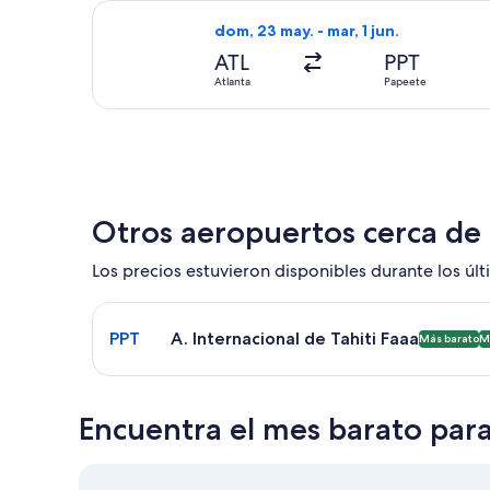
Seleccionar vuelo de Air Tahiti Nui, 
dom, 23 may. - mar, 1 jun.
ATL
PPT
Atlanta
Papeete
Otros aeropuertos cerca de
Los precios estuvieron disponibles durante los últi
Seleccionar vuelo a A. Internacional de Tahiti Faa
PPT
A. Internacional de Tahiti Faaa
Más barato
M
Encuentra el mes barato para