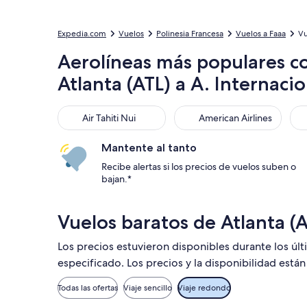
Expedia.com
Vuelos
Polinesia Francesa
Vuelos a Faaa
Vu
Aerolíneas más populares co
Atlanta (ATL) a A. Internacio
Air Tahiti Nui
American Airlines
Del
Air Tahiti Nui
American Airlines
Mantente al tanto
Recibe alertas si los precios de vuelos suben o
bajan.*
Vuelos baratos de Atlanta (
Los precios estuvieron disponibles durante los últ
especificado. Los precios y la disponibilidad está
Todas las ofertas
Viaje sencillo
Viaje redondo