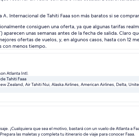
 a A. Internacional de Tahiti Faaa son más baratos si se compra
ionalmente consiguen una oferta, ya que algunas tarifas real
(PPT) aparecen unas semanas antes de la fecha de salida. Claro q
mejores ofertas de vuelos, y, en algunos casos, hasta con 12 m
os con menos tiempo.
on Atlanta Intl.
 de Tahiti Faaa
New Zealand, Air Tahiti Nui, Alaska Airlines, American Airlines, Delta, Unit
isaje. ¡Cualquiera que sea el motivo, bastará con un vuelo de Atlanta a Fa
. Prepara las maletas y completa tu itinerario de viaje para conocer Faaa.