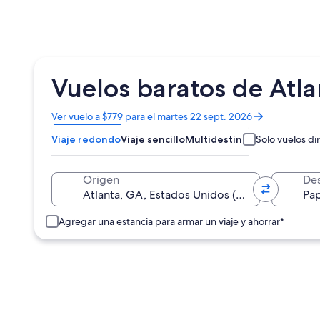
Vuelos baratos de Atla
Se
Ver vuelo a $779 para el martes 22 sept. 2026
abrirá
Viaje redondo
Viaje sencillo
Multidestino
Solo vuelos di
en
una
nueva
Origen
Des
ventana
Agregar una estancia para armar un viaje y ahorrar*