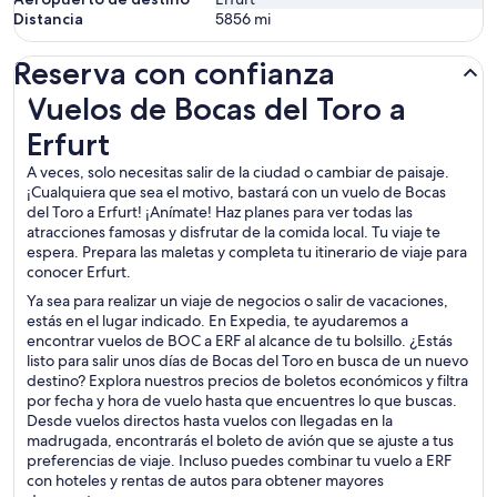
Distancia
5856
mi
Reserva con confianza
Vuelos de Bocas del Toro a Erfurt
Vuelos de Bocas del Toro a
Erfurt
A veces, solo necesitas salir de la ciudad o cambiar de paisaje.
¡Cualquiera que sea el motivo, bastará con un vuelo de Bocas
del Toro a Erfurt! ¡Anímate! Haz planes para ver todas las
atracciones famosas y disfrutar de la comida local. Tu viaje te
espera. Prepara las maletas y completa tu itinerario de viaje para
conocer Erfurt.
Ya sea para realizar un viaje de negocios o salir de vacaciones,
estás en el lugar indicado. En Expedia, te ayudaremos a
encontrar vuelos de BOC a ERF al alcance de tu bolsillo. ¿Estás
listo para salir unos días de Bocas del Toro en busca de un nuevo
destino? Explora nuestros precios de boletos económicos y filtra
por fecha y hora de vuelo hasta que encuentres lo que buscas.
Desde vuelos directos hasta vuelos con llegadas en la
madrugada, encontrarás el boleto de avión que se ajuste a tus
preferencias de viaje. Incluso puedes combinar tu vuelo a ERF
con hoteles y rentas de autos para obtener mayores