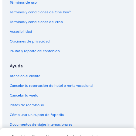
Términos de uso
Hoteles con spa en Erfurt
Términos y condiciones de One Key™
Hoteles para ir de compras en Erfurt
Términos y condiciones de Vrbo
Hoteles de lujo en Erfurt
Accesibilidad
Hoteles con bar en Erfurt
Opciones de privacidad
Hoteles con sauna en Erfurt
Pautas y reporte de contenido
Hoteles con vista en Erfurt
Hoteles de senderismo en Erfurt
Ayuda
Hoteles de Victor's en Erfurt
Atención al cliente
Hoteles en Erfurt
Cancelar tu reservación de hotel o renta vacacional
Moteles en Erfurt
Cancelar tu vuelo
Hoteles cerca de Parque Acuático Avenida
Plazos de reembolso
Hoteles en Büßleben
Cómo usar un cupón de Expedia
Moteles en Molsdorf
Documentos de viajes internacionales
Apartamentos en Witzleben