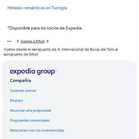
Hoteles románticos en Turingia
Hoteles con guardería en Turingia
Hoteles con traslado del/al aeropuerto en Turingia
*Disponible para los socios de Expedia.
Hoteles en Turingia
Vuelos a Erfurt
Cabañas en Turingia
Vuelos desde el aeropuerto de A. Internacional de Bocas del Toro al
Apartamentos en Turingia
aeropuerto de Erfurt
Apart-Hoteles en Frienstedt
Hoteles en Frienstedt
Compañía
Hoteles en Gebesee
Quiénes somos
Hoteles en Burgtonna
Hoteles con spa en Linderbach
Empleo
Hoteles cerca de Estación de tren Walschleben
Anunciar una propiedad
Hoteles en Rohda
Propuestas comerciales
Hoteles en Stotternheim
Relaciones con los inversionistas
Hoteles en Rhoda