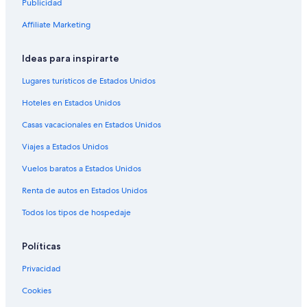
Publicidad
Hoteles en Molschleben
Affiliate Marketing
Hoteles en Nesse-Apfelstädt
Ideas para inspirarte
Hoteles en Sulzer Siedlung
Hoteles en Hohenfelden
Lugares turísticos de Estados Unidos
Hoteles en Wechmar
Hoteles en Estados Unidos
Hoteles en Walschleben
Casas vacacionales en Estados Unidos
Hoteles en Melchendorf
Viajes a Estados Unidos
Hoteles 3 estrellas en Erfurt
Vuelos baratos a Estados Unidos
Hoteles 4 estrellas en Erfurt
Renta de autos en Estados Unidos
Apart-Hoteles en Erfurt
Todos los tipos de hospedaje
Castillos en Erfurt
Centros vacacionales en Erfurt
Políticas
Apartamentos en Erfurt
Privacidad
Hostales en Erfurt
Cookies
B&B Hotels en Erfurt