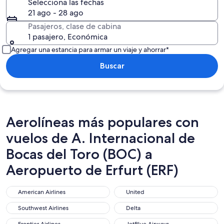
Selecciona las fechas
21 ago - 28 ago
Pasajeros, clase de cabina
1 pasajero, Económica
Agregar una estancia para armar un viaje y ahorrar*
Buscar
Aerolíneas más populares con
vuelos de A. Internacional de
Bocas del Toro (BOC) a
Aeropuerto de Erfurt (ERF)
American Airlines
United
American Airlines
United
Southwest Airlines
Delta
Southwest Airlines
Delta
Frontier Airlines
JetBlue Airways