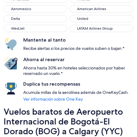
Aeromexico
American Airlines
Aeromexico
American Airlines
Delta
United
Delta
United
WestJet
LATAM Airlines Group
WestJet
LATAM Airlines Group
Mantente al tanto
Recibe alertas si los precios de vuelos suben o bajan.*
Ahorra al reservar
Ahorra hasta 30% en hoteles seleccionados por haber
reservado un vuelo.*
Duplica tus recompensas
Acumula millas de la aerolínea además de OneKeyCash.
Ver información sobre One Key
Vuelos baratos de Aeropuerto
Internacional de Bogotá-El
Dorado (BOG) a Calgary (YYC)