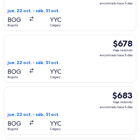
redondo,
encontrado hace 5 días
encontrado
jue, 22 oct. - sáb, 31 oct.
hace
BOG
YYC
5
Bogotá
Calgary
días
Seleccionar vuelo de United, con salida el jue, 22 oct. desde
$678
$678
Viaje
Viaje redondo
redondo,
encontrado hace 5 días
encontrado
jue, 22 oct. - sáb, 31 oct.
hace
BOG
YYC
5
Bogotá
Calgary
días
Seleccionar vuelo de United, con salida el jue, 22 oct. desd
$683
$683
Viaje
Viaje redondo
redondo,
encontrado hace 5 días
encontrado
jue, 22 oct. - sáb, 31 oct.
hace
BOG
YYC
5
Bogotá
Calgary
días