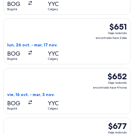
hace
BOG
YYC
5
Bogotá
Calgary
días
Seleccionar vuelo de Delta, con salida el lun, 26 oct. desde 
$651
$651
Viaje
Viaje redondo
redondo,
encontrado hace 2 días
encontrad
lun, 26 oct. - mar, 17 nov.
hace
BOG
YYC
2
Bogotá
Calgary
días
Seleccionar vuelo de Delta, con salida el vie, 16 oct. desde
$652
$652
Viaje
Viaje redondo
redondo,
encontrado hace 4 horas
encontrado
vie, 16 oct. - mar, 3 nov.
hace
BOG
YYC
4
Bogotá
Calgary
horas
Seleccionar vuelo de American Airlines, con salida el jue, 22
$677
$677
Viaje
Viaje redondo