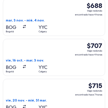
Seleccionar vuelo de United, con salida el mar, 3 nov. desde
$688
$688
Viaje
Viaje redondo
redondo,
encontrado hace 4 horas
encontrado
mar, 3 nov. - mié, 4 nov.
hace
BOG
YYC
4
Bogotá
Calgary
horas
Seleccionar vuelo de avianca, con salida el vie, 16 oct. des
$707
$707
Viaje
Viaje redondo
redondo,
encontrado hace 4 horas
encontrado
vie, 16 oct. - mar, 3 nov.
hace
BOG
YYC
4
Bogotá
Calgary
horas
Seleccionar vuelo de Aeromexico, con salida el vie, 20 nov. 
$715
$715
Viaje
Viaje redondo
redondo,
encontrado hace 7 horas
encontrad
vie, 20 nov. - mié, 31 mar.
hace
BOG
YYC