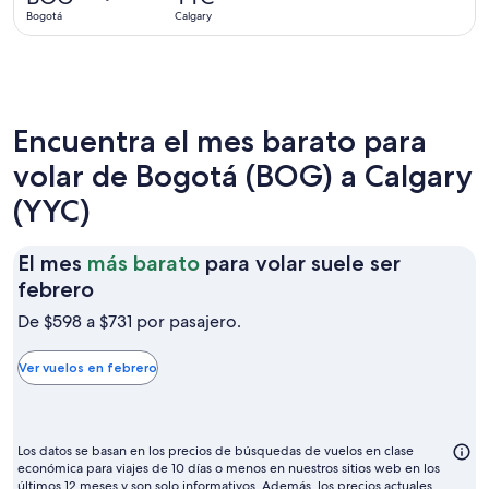
7
Bogotá
Calgary
horas
Encuentra el mes barato para
volar de Bogotá (BOG) a Calgary
(YYC)
El mes
más barato
para volar suele ser
El
febrero
mes
De $598 a $731 por pasajero.
más
barato
Ver vuelos en febrero
para
volar
suele
Los datos se basan en los precios de búsquedas de vuelos en clase
ser
económica para viajes de 10 días o menos en nuestros sitios web en los
últimos 12 meses y son solo informativos. Además, los precios actuales