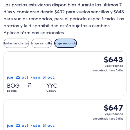
Los precios estuvieron disponibles durante los últimos 7
días y comienzan desde $432 para vuelos sencillos y $643
para vuelos rendondos, para el periodo especificado. Los
precios y la disponibilidad están sujetos a cambios.
Aplican términos adicionales.
Todas las ofertas
Viaje sencillo
Viaje redondo
Seleccionar vuelo de American Airlines, con salida el jue, 2
$643
$643
Viaje
Viaje redondo
redondo,
encontrado hace 5 días
encontrado
jue, 22 oct. - sáb, 31 oct.
hace
BOG
YYC
5
Bogotá
Calgary
días
Seleccionar vuelo de United, con salida el jue, 22 oct. desde
$647
$647
Viaje
Viaje redondo
redondo,
encontrado hace 5 días
encontrado
jue, 22 oct. - sáb, 31 oct.