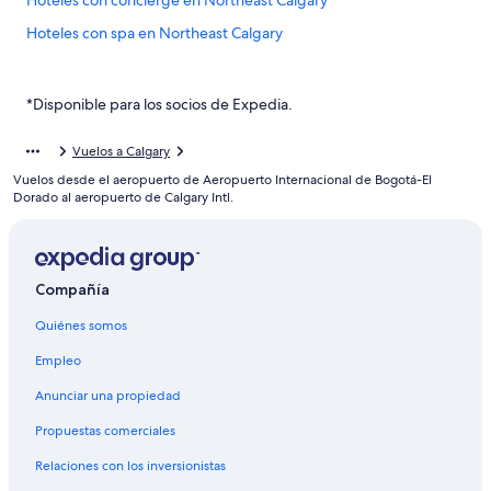
Hoteles con concierge en Northeast Calgary
Hoteles con spa en Northeast Calgary
Hoteles de ski en Northeast Calgary
Hoteles baratos en Northeast Calgary
*Disponible para los socios de Expedia.
Hoteles en Northwest Calgary
Vuelos a Calgary
Apartamentos en Estación de tren ligero Bridgeland/ Memorial
Vuelos desde el aeropuerto de Aeropuerto Internacional de Bogotá-El
Hoteles en Banff Trail
Dorado al aeropuerto de Calgary Intl.
Hoteles en Panorama Hills
Hoteles en Capitol Hill
Compañía
Cabañas en Calgary
Quiénes somos
Condominios en Calgary
Apartamentos en Calgary
Empleo
Apart-Hoteles en Calgary
Anunciar una propiedad
Hoteles con spa en Calgary
Propuestas comerciales
Hoteles de lujo en Calgary
Relaciones con los inversionistas