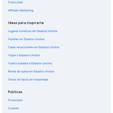
Hoteles baratos en Calgary
Publicidad
Hoteles con desayuno incluido en Calgary
Affiliate Marketing
Hoteles con parque acuático en Calgary
Ideas para inspirarte
Hoteles con traslado del/al aeropuerto en Calgary
Hoteles que aceptan mascotas en Calgary
Lugares turísticos de Estados Unidos
Hoteles en Calgary
Hoteles en Estados Unidos
Moteles en Calgary
Casas vacacionales en Estados Unidos
Residencias en Calgary
Viajes a Estados Unidos
Hoteles románticos en Centro de la ciudad de Calgary
Vuelos baratos a Estados Unidos
Hoteles en Centro de la ciudad de Calgary
Renta de autos en Estados Unidos
Todos los tipos de hospedaje
Políticas
Privacidad
Cookies