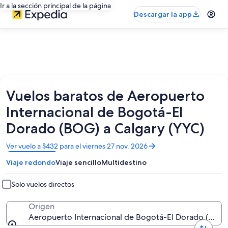
Ir a la sección principal de la página
Descargar la app
Vuelos baratos de Aeropuerto
Internacional de Bogotá-El
Dorado (BOG) a Calgary (YYC)
Se
Ver vuelo a $432 para el viernes 27 nov. 2026
abrirá
Viaje redondo
Viaje sencillo
Multidestino
en
una
nueva
Solo vuelos directos
ventana
Origen
Aeropuerto Internacional de Bogotá-El Dorado (BOG