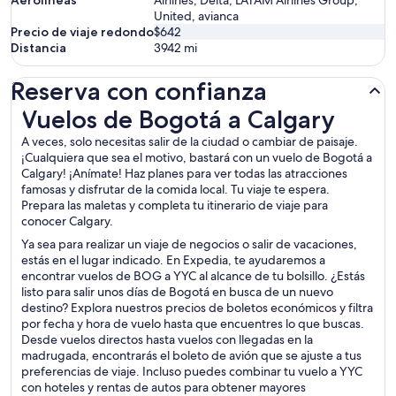
Aerolíneas
Airlines, Delta, LATAM Airlines Group,
United, avianca
Precio de viaje redondo
$642
Distancia
3942
mi
Reserva con confianza
Vuelos de Bogotá a Calgary
Vuelos de Bogotá a Calgary
A veces, solo necesitas salir de la ciudad o cambiar de paisaje.
¡Cualquiera que sea el motivo, bastará con un vuelo de Bogotá a
Calgary! ¡Anímate! Haz planes para ver todas las atracciones
famosas y disfrutar de la comida local. Tu viaje te espera.
Prepara las maletas y completa tu itinerario de viaje para
conocer Calgary.
Ya sea para realizar un viaje de negocios o salir de vacaciones,
estás en el lugar indicado. En Expedia, te ayudaremos a
encontrar vuelos de BOG a YYC al alcance de tu bolsillo. ¿Estás
listo para salir unos días de Bogotá en busca de un nuevo
destino? Explora nuestros precios de boletos económicos y filtra
por fecha y hora de vuelo hasta que encuentres lo que buscas.
Desde vuelos directos hasta vuelos con llegadas en la
madrugada, encontrarás el boleto de avión que se ajuste a tus
preferencias de viaje. Incluso puedes combinar tu vuelo a YYC
con hoteles y rentas de autos para obtener mayores