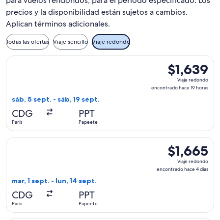
para vuelos rendondos, para el periodo especificado. Los
precios y la disponibilidad están sujetos a cambios.
Aplican términos adicionales.
Todas las ofertas
Viaje sencillo
Viaje redondo
Seleccionar vuelo de Condor, con salida el sáb, 5 sept. desde
$1,639
$1,639
Viaje
Viaje redondo
redondo,
encontrado hace 19 horas
encontrado
sáb, 5 sept. - sáb, 19 sept.
hace
CDG
PPT
19
París
Papeete
horas
Seleccionar vuelo de Condor, con salida el mar, 1 sept. desde
$1,665
$1,665
Viaje
Viaje redondo
redondo,
encontrado hace 4 días
encontrado
mar, 1 sept. - lun, 14 sept.
hace
CDG
PPT
4
París
Papeete
días