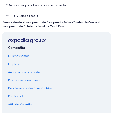
Hoteles 4 estrellas en Papeete
*Disponible para los socios de Expedia.
Hoteles 5 estrellas en Papeete
Vuelos a Faaa
Apart-Hoteles en Papeete
Vuelos desde el aeropuerto de Aeropuerto Roissy-Charles de Gaulle al
Casas de huéspedes en Papeete
aeropuerto de A. Internacional de Tahiti Faaa
Casas rurales en Papeete
Apartamentos en Papeete
Compañía
Hostales en Papeete
Quiénes somos
Hilton Hotels en Papeete
Hoteles con spa en Papeete
Empleo
Hoteles para ir de compras en Papeete
Anunciar una propiedad
Hoteles de lujo en Papeete
Propuestas comerciales
Hoteles en la playa en Papeete
Relaciones con los inversionistas
Hoteles románticos en Papeete
Publicidad
Hoteles baratos en Papeete
Affiliate Marketing
Hoteles con cocina en Papeete