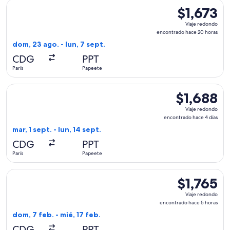
Seleccionar vuelo de Condor, con salida el dom, 23 ago. desd
$1,673
$1,673
Viaje
Viaje redondo
redondo,
encontrado hace 20 horas
encontrado
dom, 23 ago. - lun, 7 sept.
hace
CDG
PPT
20
París
Papeete
horas
Seleccionar vuelo de Condor, con salida el mar, 1 sept. desde
$1,688
$1,688
Viaje
Viaje redondo
redondo,
encontrado hace 4 días
encontrado
mar, 1 sept. - lun, 14 sept.
hace
CDG
PPT
4
París
Papeete
días
Seleccionar vuelo de Air France, con salida el dom, 7 feb. de
$1,765
$1,765
Viaje
Viaje redondo
redondo,
encontrado hace 5 horas
encontrado
dom, 7 feb. - mié, 17 feb.
hace
CDG
PPT