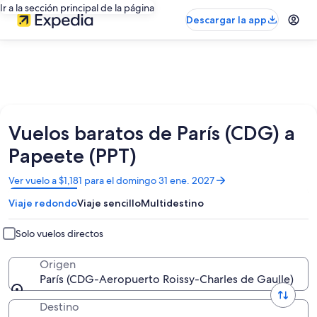
Ir a la sección principal de la página
Descargar la app
Vuelos baratos de París (CDG) a
Papeete (PPT)
Se
Ver vuelo a $1,181 para el domingo 31 ene. 2027
abrirá
Viaje redondo
Viaje sencillo
Multidestino
en
una
nueva
Solo vuelos directos
ventana
Origen
París (CDG-Aeropuerto Roissy-Charles de Gaulle)
Destino