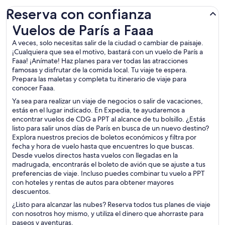
Reserva con confianza
Vuelos de París a Faaa
Vuelos de París a Faaa
A veces, solo necesitas salir de la ciudad o cambiar de paisaje.
¡Cualquiera que sea el motivo, bastará con un vuelo de París a
Faaa! ¡Anímate! Haz planes para ver todas las atracciones
famosas y disfrutar de la comida local. Tu viaje te espera.
Prepara las maletas y completa tu itinerario de viaje para
conocer Faaa.
Ya sea para realizar un viaje de negocios o salir de vacaciones,
estás en el lugar indicado. En Expedia, te ayudaremos a
encontrar vuelos de CDG a PPT al alcance de tu bolsillo. ¿Estás
listo para salir unos días de París en busca de un nuevo destino?
Explora nuestros precios de boletos económicos y filtra por
fecha y hora de vuelo hasta que encuentres lo que buscas.
Desde vuelos directos hasta vuelos con llegadas en la
madrugada, encontrarás el boleto de avión que se ajuste a tus
preferencias de viaje. Incluso puedes combinar tu vuelo a PPT
con hoteles y rentas de autos para obtener mayores
descuentos.
¿Listo para alcanzar las nubes? Reserva todos tus planes de viaje
con nosotros hoy mismo, y utiliza el dinero que ahorraste para
paseos y aventuras.