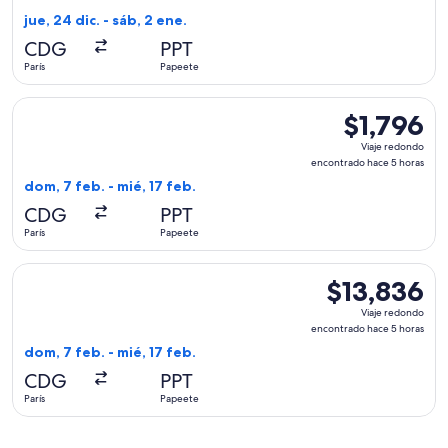
encontrado
jue, 24 dic. - sáb, 2 ene.
hace
CDG
PPT
5
París
Papeete
días
Seleccionar vuelo de KLM, con salida el dom, 7 feb. desde Pa
$1,796
$1,796
Viaje
Viaje redondo
redondo,
encontrado hace 5 horas
encontrado
dom, 7 feb. - mié, 17 feb.
hace
CDG
PPT
5
París
Papeete
horas
Seleccionar vuelo de American Airlines, con salida el dom, 7
$13,836
$13,836
Viaje
Viaje redondo
redondo,
encontrado hace 5 horas
encontrado
dom, 7 feb. - mié, 17 feb.
hace
CDG
PPT
5
París
Papeete
horas