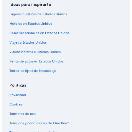
Ideas para inspirarte
Hoteles con estacionamiento en Papeete
Hoteles con alberca en Papeete
Lugares turísticos de Estados Unidos
Hoteles con restaurante en Papeete
Hoteles en Estados Unidos
Hoteles con hidromasaje en Papeete
Casas vacacionales en Estados Unidos
Hoteles con traslado del/al aeropuerto en Papeete
Viajes a Estados Unidos
Hoteles en Papeete
Vuelos baratos a Estados Unidos
Villas en Papeete
Renta de autos en Estados Unidos
Hoteles cerca de Monte Orohena
Todos los tipos de hospedaje
Políticas
Privacidad
Cookies
Términos de uso
Términos y condiciones de One Key™