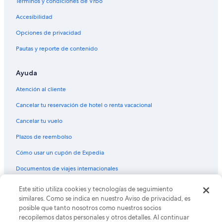
Términos y condiciones de Vrbo
Accesibilidad
Opciones de privacidad
Pautas y reporte de contenido
Ayuda
Atención al cliente
Cancelar tu reservación de hotel o renta vacacional
Cancelar tu vuelo
Plazos de reembolso
Cómo usar un cupón de Expedia
Documentos de viajes internacionales
Este sitio utiliza cookies y tecnologías de seguimiento
© 2026 Expedia, Inc., una empresa de Expedia Group. Todos los
derechos reservados. Expedia y el logo de Expedia son marcas
similares. Como se indica en nuestro Aviso de privacidad, es
registradas o marcas comerciales de Expedia, Inc. CST# 2029030-50.
posible que tanto nosotros como nuestros socios
recopilemos datos personales y otros detalles. Al continuar