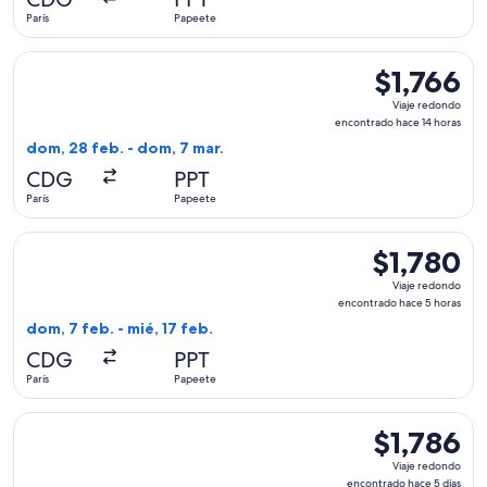
5
París
Papeete
horas
Seleccionar vuelo de Air France, con salida el dom, 28 feb. 
$1,766
$1,766
Viaje
Viaje redondo
redondo,
encontrado hace 14 horas
encontrado
dom, 28 feb. - dom, 7 mar.
hace
CDG
PPT
14
París
Papeete
horas
Seleccionar vuelo de Air France, con salida el dom, 7 feb. d
$1,780
$1,780
Viaje
Viaje redondo
redondo,
encontrado hace 5 horas
encontrado
dom, 7 feb. - mié, 17 feb.
hace
CDG
PPT
5
París
Papeete
horas
Seleccionar vuelo de Air Tahiti Nui, con salida el jue, 24 dic
$1,786
$1,786
Viaje
Viaje redondo
redondo,
encontrado hace 5 días